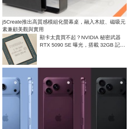
j5Create推出高質感模組化螢幕桌，融入木紋、磁吸元
素兼顧美觀與實用
顯卡太貴買不起？NVIDIA 秘密武器
RTX 5090 SE 曝光，搭載 32GB 記憶
體