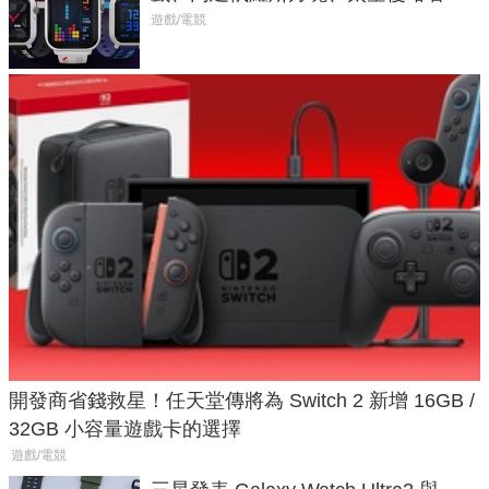
不過竟然不能連手機？
遊戲/電競
開發商省錢救星！任天堂傳將為 Switch 2 新增 16GB /
32GB 小容量遊戲卡的選擇
遊戲/電競