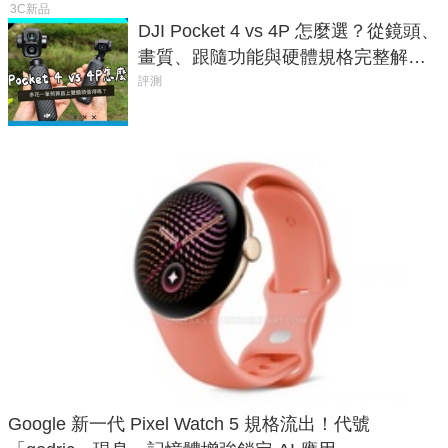
3C新品
DJI Pocket 4 vs 4P 怎麼選？從鏡頭、
畫質、跟隨功能與硬體規格完整解
析，一次看懂兩台差異
評測
Google 新一代 Pixel Watch 5 規格流出！代號