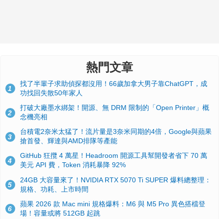
熱門文章
找了半輩子求助偵探都沒用！66歲加拿大男子靠ChatGPT，成
1
功找回失散50年家人
打破大廠墨水綁架！開源、無 DRM 限制的「Open Printer」概
2
念機亮相
台積電2奈米太猛了！流片量是3奈米同期的4倍，Google與蘋果
3
搶首發、輝達與AMD排隊等產能
GitHub 狂攬 4 萬星！Headroom 開源工具幫開發者省下 70 萬
4
美元 API 費，Token 消耗暴降 92%
24GB 大容量來了！NVIDIA RTX 5070 Ti SUPER 爆料總整理：
5
規格、功耗、上市時間
蘋果 2026 款 Mac mini 規格爆料：M6 與 M5 Pro 異色搭檔登
6
場！容量或將 512GB 起跳