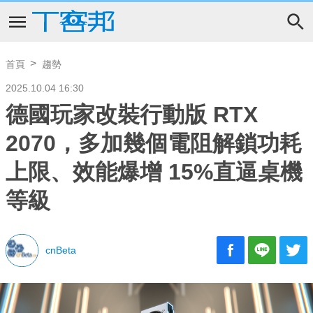
首頁
趨勢
2025.10.04 16:30
德國玩家改裝行動版 RTX
2070，多加幾個電阻解鎖功耗
上限、效能爆增 15%直逼桌機
等級
cnBeta