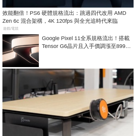
效能翻倍！PS6 硬體規格流出：跳過四代改用 AMD
Zen 6c 混合架構，4K 120fps 與全光追時代來臨
遊戲/電競
Google Pixel 11全系規格流出！搭載
Tensor G6晶片且入手價調漲至899美
元