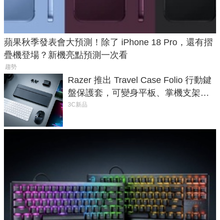
蘋果秋季發表會大預測！除了 iPhone 18 Pro，還有摺
疊機登場？新機亮點預測一次看
趨勢
Razer 推出 Travel Case Folio 行動鍵
盤保護套，可變身平板、掌機支架，
售價 2,090 元
3C新品