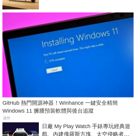
GitHub 熱門開源神器！Winhance 一鍵安全精簡
Windows 11 臃腫預裝軟體與後台追蹤
趨勢
日廠 My Play Watch 手錶專玩經典遊
戲、內建俄羅斯方塊、太空侵略者，