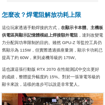
怎麼改？焊電阻解放功耗上限
這位玩家透過手動焊接的方式，
在顯示卡本體、主機板
供電區與顯示記憶體模組上焊接額外電阻
，達到改變電
力分配與功率限制的目的。雖然 GPU-Z 等監控工具仍
舊顯示為 115W，但實際透過插座量測，顯示卡功耗已
提高了約 60W，來到桌機等級的 175W。
這也讓這張行動版 RTX 2070 在性能測試中交出更好
的成績，整體提升幅度約 15%。對於一張筆電等級的
顯卡來說，這樣的進步可以說是非常驚人。