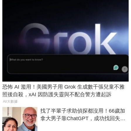
恐怖 AI 濫用！美國男子用 Grok 生成數千張兒童不雅
照後自殺，xAI 因防護失靈與不配合警方遭起訴
AI/大數據
找了半輩子求助偵探都沒用！66歲加
拿大男子靠ChatGPT，成功找回失散
50年家人