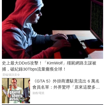
史上最大DDoS攻擊！「KimWolf」殭屍網路主謀被
捕，破紀錄30Tbps流量癱瘓全球！
雲端/資訊安全
《GTA 5》外掛商遭駭竟流出 6 萬名
會員名單：外界驚呼「原來這麼多人
在開掛！」
遊戲/電競