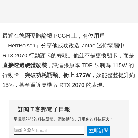
最近在德國硬體論壇 PCGH 上，有位用戶
「HerrBolsch」分享他成功改造 Zotac 迷你電腦中
RTX 2070 行動顯卡的經驗。他並不是更換顯卡，而是
直接透過硬體改裝
，讓這張原本 TDP 限制為 115W 的
行動卡，
突破功耗瓶頸、衝上 175W
，效能整整提升約
15%，甚至逼近桌機版 RTX 2070 的表現。
訂閱Ｔ客邦電子日報
掌握最熱門的科技話題、網路動態，升級你的科技原力！
立即訂閱