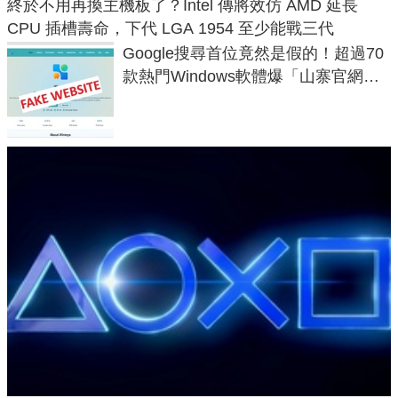
終於不用再換主機板了？Intel 傳將效仿 AMD 延長
CPU 插槽壽命，下代 LGA 1954 至少能戰三代
Google搜尋首位竟然是假的！超過70
款熱門Windows軟體爆「山寨官網」
危機