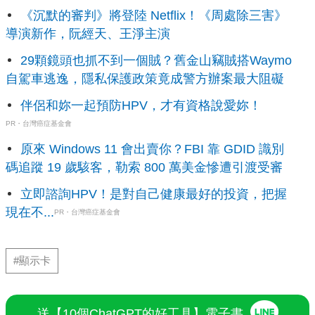
《沉默的審判》將登陸 Netflix！《周處除三害》
導演新作，阮經天、王淨主演
29顆鏡頭也抓不到一個賊？舊金山竊賊搭Waymo
自駕車逃逸，隱私保護政策竟成警方辦案最大阻礙
伴侶和妳一起預防HPV，才有資格說愛妳！
PR・台灣癌症基金會
原來 Windows 11 會出賣你？FBI 靠 GDID 識別
碼追蹤 19 歲駭客，勒索 800 萬美金慘遭引渡受審
立即諮詢HPV！是對自己健康最好的投資，把握
現在不...
PR・台灣癌症基金會
#顯示卡
送【10個ChatGPT的好工具】電子書