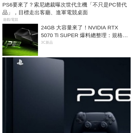
PS6要來了？索尼總裁曝次世代主機「不只是PC替代
品」，目標走出客廳、進軍電競桌面
遊戲/電競
24GB 大容量來了！NVIDIA RTX
5070 Ti SUPER 爆料總整理：規格、
功耗、上市時間
3C新品