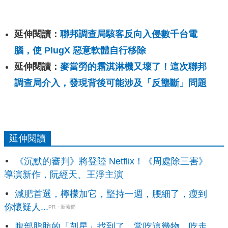
延伸閱讀：
聯邦調查局駭客反向入侵數千台電
腦，使 PlugX 惡意軟體自行移除
延伸閱讀：
麥當勞的霜淇淋機又壞了！這次聯邦
調查局介入，發現背後可能涉及「反壟斷」問題
延伸閱讀
《沉默的審判》將登陸 Netflix！《周處除三害》
導演新作，阮經天、王淨主演
減肥首選，檸檬加它，堅持一週，腰細了，瘦到
你懷疑人...
PR・新素簡
腹部脂肪的「剋星」找到了，常吃這幾物，吃走