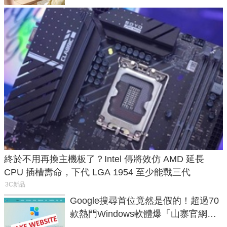
終於不用再換主機板了？Intel 傳將效仿 AMD 延長
CPU 插槽壽命，下代 LGA 1954 至少能戰三代
3C新品
Google搜尋首位竟然是假的！超過70
款熱門Windows軟體爆「山寨官網」