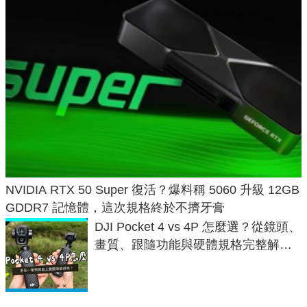
NVIDIA RTX 50 Super 復活？爆料稱 5060 升級 12GB
GDDR7 記憶體，這次規格終於不擠牙膏
DJI Pocket 4 vs 4P 怎麼選？從鏡頭、
畫質、跟隨功能與硬體規格完整解
析，一次看懂兩台差異