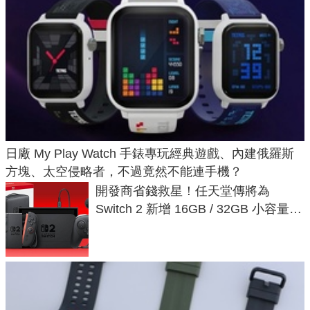
日廠 My Play Watch 手錶專玩經典遊戲、內建俄羅斯
方塊、太空侵略者，不過竟然不能連手機？
開發商省錢救星！任天堂傳將為
Switch 2 新增 16GB / 32GB 小容量遊
戲卡的選擇