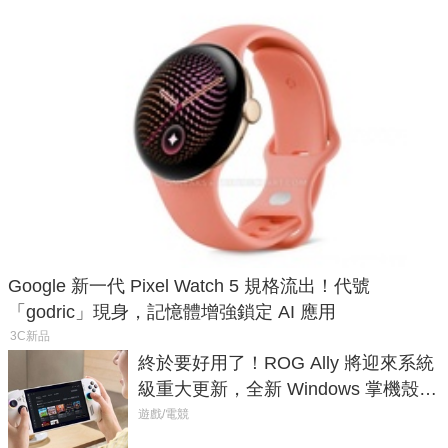
Google 新一代 Pixel Watch 5 規格流出！代號
「godric」現身，記憶體增強鎖定 AI 應用
3C新品
終於要好用了！ROG Ally 將迎來系統
級重大更新，全新 Windows 掌機殼模
式讓操作就像 Xbox 一樣順暢
遊戲/電競