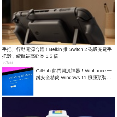
手把、行動電源合體！Belkin 推 Switch 2 磁吸充電手
把殼，續航最高延長 1.5 倍
3C新品
GitHub 熱門開源神器！Winhance 一
鍵安全精簡 Windows 11 臃腫預裝軟
體與後台追蹤