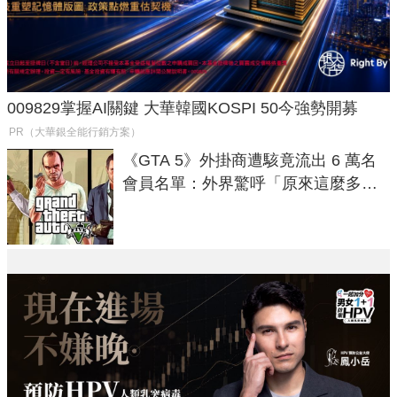
009829掌握AI關鍵 大華韓國KOSPI 50今強勢開募
PR（大華銀全能行銷方案）
《GTA 5》外掛商遭駭竟流出 6 萬名
會員名單：外界驚呼「原來這麼多人
在開掛！」