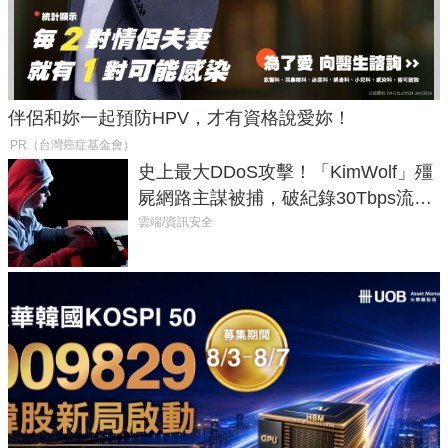
伴侶和妳一起預防HPV，才有資格說愛妳！
PR（台灣癌症基金會）
史上最大DDoS攻擊！「KimWolf」殭
屍網路主謀被捕，破紀錄30Tbps流量
癱瘓全球！
雲端/資訊安全