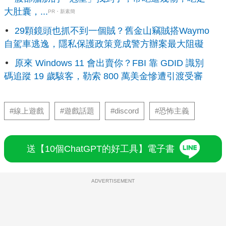
大肚囊，...
PR・新素簡
29顆鏡頭也抓不到一個賊？舊金山竊賊搭Waymo
自駕車逃逸，隱私保護政策竟成警方辦案最大阻礙
原來 Windows 11 會出賣你？FBI 靠 GDID 識別
碼追蹤 19 歲駭客，勒索 800 萬美金慘遭引渡受審
#線上遊戲
#遊戲話題
#discord
#恐怖主義
送【10個ChatGPT的好工具】電子書
ADVERTISEMENT