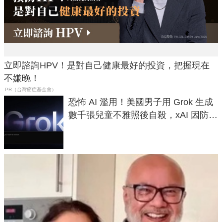
立即諮詢HPV！是對自己健康最好的投資，把握現在
不嫌晚！
PR（台灣癌症基金會）
恐怖 AI 濫用！美國男子用 Grok 生成
數千張兒童不雅照後自殺，xAI 因防護
失靈與不配合警方遭起訴