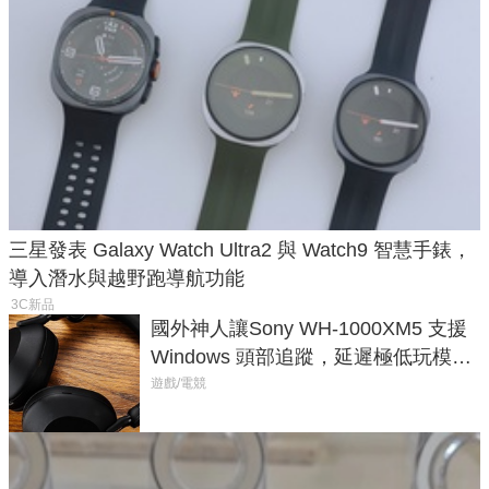
三星發表 Galaxy Watch Ultra2 與 Watch9 智慧手錶，
導入潛水與越野跑導航功能
3C新品
國外神人讓Sony WH-1000XM5 支援
Windows 頭部追蹤，延遲極低玩模擬
飛行超有感
遊戲/電競