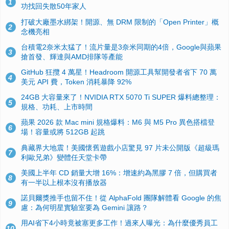
1
功找回失散50年家人
打破大廠墨水綁架！開源、無 DRM 限制的「Open Printer」概
2
念機亮相
台積電2奈米太猛了！流片量是3奈米同期的4倍，Google與蘋果
3
搶首發、輝達與AMD排隊等產能
GitHub 狂攬 4 萬星！Headroom 開源工具幫開發者省下 70 萬
4
美元 API 費，Token 消耗暴降 92%
24GB 大容量來了！NVIDIA RTX 5070 Ti SUPER 爆料總整理：
5
規格、功耗、上市時間
蘋果 2026 款 Mac mini 規格爆料：M6 與 M5 Pro 異色搭檔登
6
場！容量或將 512GB 起跳
典藏界大地震！美國懷舊遊戲小店驚見 97 片未公開版《超級瑪
7
利歐兄弟》變體任天堂卡帶
美國上半年 CD 銷量大增 16%：增速約為黑膠 7 倍，但購買者
8
有一半以上根本沒有播放器
諾貝爾獎推手也留不住！從 AlphaFold 團隊解體看 Google 的焦
9
慮：為何明星實驗室要為 Gemini 讓路？
用AI省下4小時竟被塞更多工作！過來人曝光：為什麼優秀員工
10