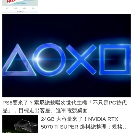
危機
PS6要來了？索尼總裁曝次世代主機「不只是PC替代
品」，目標走出客廳、進軍電競桌面
24GB 大容量來了！NVIDIA RTX
5070 Ti SUPER 爆料總整理：規格、