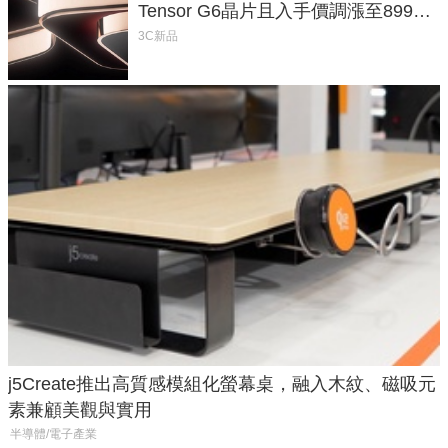
Tensor G6晶片且入手價調漲至899美
元
3C新品
j5Create推出高質感模組化螢幕桌，融入木紋、磁吸元
素兼顧美觀與實用
半導體/電子產業