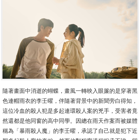
隨著畫面中消逝的蝴蝶，畫風一轉映入眼簾的是穿著黑
色連帽雨衣的李壬曜，伴隨著背景中的新聞旁白得知，
這位冷血的殺人犯是多起連環殺人案的兇手，受害者竟
然還都是他同窗的高中同學。因總在雨天作案而被媒體
稱為「暴雨殺人魔」的李壬曜，承認了自己就是犯下近