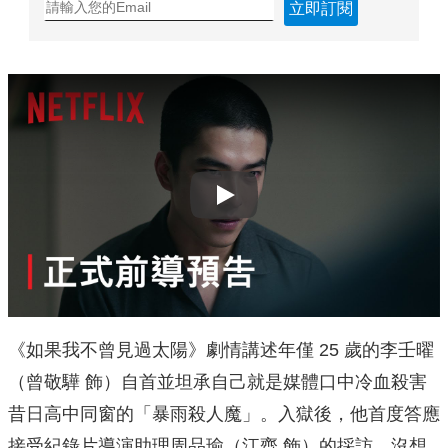
立即訂閱
Play
《如果我不曾見過太陽》劇情講述年僅 25 歲的李壬曜
（曾敬驊 飾）自首並坦承自己就是媒體口中冷血殺害
昔日高中同窗的「暴雨殺人魔」。入獄後，他首度答應
接受紀錄片導演助理周品瑜（江齊 飾）的採訪，沒想