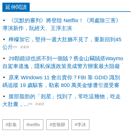
延伸閱讀
《沉默的審判》將登陸 Netflix！《周處除三害》
導演新作，阮經天、王淨主演
檸檬加它，堅持一週大肚腩不見了，重新回到45
公斤
PR・新素簡
29顆鏡頭也抓不到一個賊？舊金山竊賊搭Waymo
自駕車逃逸，隱私保護政策竟成警方辦案最大阻礙
原來 Windows 11 會出賣你？FBI 靠 GDID 識別
碼追蹤 19 歲駭客，勒索 800 萬美金慘遭引渡受審
腹部脂肪的「剋星」找到了，常吃這幾物，吃走
大肚囊，...
PR・新素簡
#影集
#netflix
#曾敬驊
#李沐