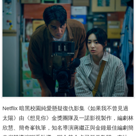
Netflix 暗黑校園純愛懸疑復仇影集《如果我不曾見過
太陽》由《想見你》金獎團隊及一諾影視製作，編劇林
欣慧、簡奇峯執筆，知名導演蔣繼正與金鐘最佳編劇簡