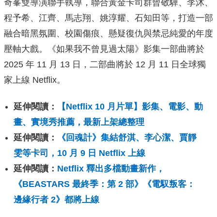
奇峯雙導演聯手執導，聯合黃金卡司群曾敬驊、李沐、
程予希、江齊、馬志翔、姚淳耀、石知田等，打造一部
融合暗黑氛圍、校園傷痕、懸疑復仇與禁忌純愛的年度
壓軸大戲。《如果我不曾見過太陽》影集一部曲將於
2025 年 11 月 13 日，二部曲將於 12 月 11 日全球獨
家上線 Netflix。
延伸閱讀：
【Netflix 10 月片單】影集、電影、動
畫、實境秀推薦，最新上架總整理
延伸閱讀：
《回魂計》集結舒淇、李心潔、賈靜
雯等卡司，10 月 9 日 Netflix 上線
延伸閱讀：
Netflix 釋出多檔動畫新作，
《BEASTARS 最終季：第 2 部》《電馭叛客：
邊緣行者 2》都將上線