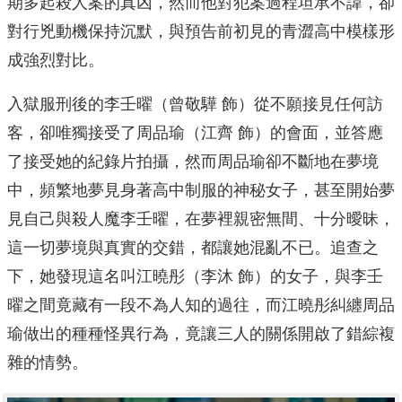
期多起殺人案的真凶，然而他對犯案過程坦承不諱，卻
對行兇動機保持沉默，與預告前初見的青澀高中模樣形
成強烈對比。
入獄服刑後的李壬曜（曾敬驊 飾）從不願接見任何訪
客，卻唯獨接受了周品瑜（江齊 飾）的會面，並答應
了接受她的紀錄片拍攝，然而周品瑜卻不斷地在夢境
中，頻繁地夢見身著高中制服的神秘女子，甚至開始夢
見自己與殺人魔李壬曜，在夢裡親密無間、十分曖昧，
這一切夢境與真實的交錯，都讓她混亂不已。追查之
下，她發現這名叫江曉彤（李沐 飾）的女子，與李壬
曜之間竟藏有一段不為人知的過往，而江曉彤糾纏周品
瑜做出的種種怪異行為，竟讓三人的關係開啟了錯綜複
雜的情勢。