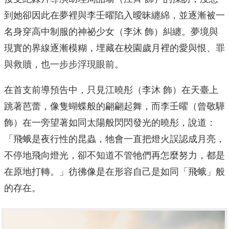
到她卻因此在夢裡與李壬曜陷入曖昧纏綿，並逐漸被一
名身穿高中制服的神祕少女（李沐 飾）糾纏。夢境與
現實的界線逐漸模糊，埋藏在校園歲月裡的愛與恨、罪
與救贖，也一步步浮現眼前。
在首支前導預告中，只見江曉彤（李沐 飾）在天臺上
跳著芭蕾，像隻蝴蝶般的翩翩起舞，而李壬曜（曾敬驊
飾）在一旁望著如同太陽般閃閃發光的曉彤，說道：
「飛蛾是夜行性的昆蟲，牠會一直把燈火誤認成月亮，
不停地飛向燈光，卻不知道不管牠們再怎麼努力，都是
在原地打轉。」彷彿像是在形容自己是如同「飛蛾」般
的存在。