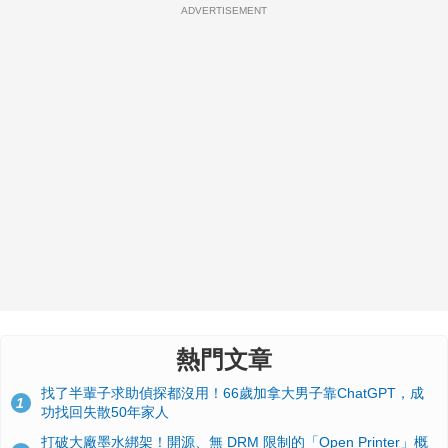
ADVERTISEMENT
熱門文章
找了半輩子求助偵探都沒用！66歲加拿大男子靠ChatGPT，成
1
功找回失散50年家人
打破大廠墨水綁架！開源、無 DRM 限制的「Open Printer」概