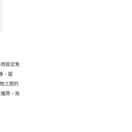
標準微距定焦
像、寵
攝物之間的
常攜帶，無