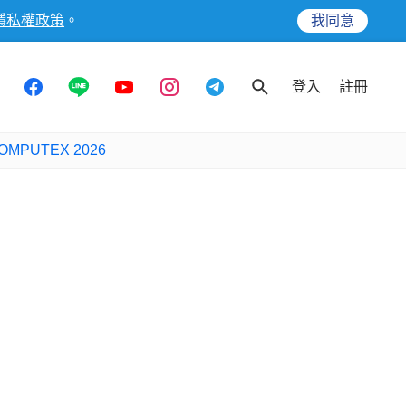
隱私權政策
。
我同意
登入
註冊
OMPUTEX 2026