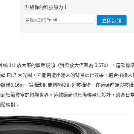
升級你的科技原力！
立即訂閱
現等效全片幅 1:1 放大率的微距鏡頭（實際放大倍率為 0.67x）。這款
藉 F1.7 大光圈，它能創造出迷人的背景虛化效果，適合拍攝人
離僅0.16m，讓攝影師能夠極度貼近被攝物，在鏡頭前端與被
能夠捕捉到細節豐富的微觀世界。這款鏡頭也具備輕量化設計，適合日
輕鬆應對。