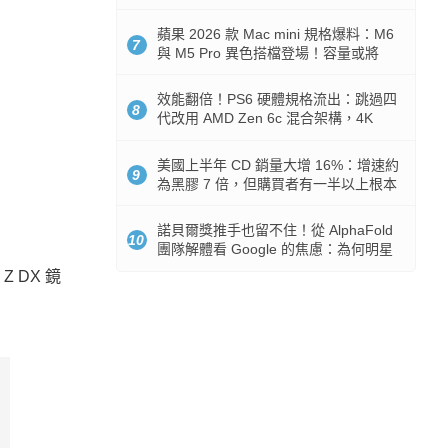
Token 消耗暴降 92%
蘋果 2026 款 Mac mini 規格爆料：M6
7
與 M5 Pro 異色搭檔登場！容量或將
512GB 起跳
效能翻倍！PS6 硬體規格流出：跳過四
8
代改用 AMD Zen 6c 混合架構，4K
120fps 與全光追時代來臨
美國上半年 CD 銷量大增 16%：增速約
9
為黑膠 7 倍，但購買者有一半以上根本
沒有播放器
諾貝爾獎推手也留不住！從 AlphaFold
10
團隊解體看 Google 的焦慮：為何明星
實驗室要為 Gemini 讓路？
Z DX 鏡