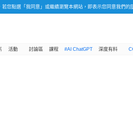
，若您點選「我同意」或繼續瀏覽本網站，即表示您同意我們的
片
活動
討論區
課程
#AI ChatGPT
深度有料
C