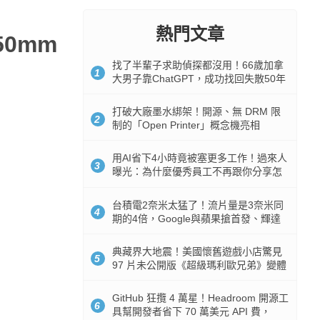
熱門文章
50mm
找了半輩子求助偵探都沒用！66歲加拿
1
大男子靠ChatGPT，成功找回失散50年
家人
打破大廠墨水綁架！開源、無 DRM 限
2
制的「Open Printer」概念機亮相
用AI省下4小時竟被塞更多工作！過來人
3
曝光：為什麼優秀員工不再跟你分享怎
麼使用AI
台積電2奈米太猛了！流片量是3奈米同
4
期的4倍，Google與蘋果搶首發、輝達
與AMD排隊等產能
典藏界大地震！美國懷舊遊戲小店驚見
5
97 片未公開版《超級瑪利歐兄弟》變體
任天堂卡帶
GitHub 狂攬 4 萬星！Headroom 開源工
6
具幫開發者省下 70 萬美元 API 費，