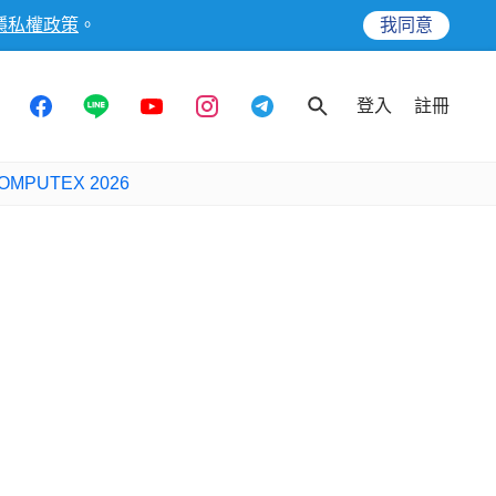
隱私權政策
。
我同意
登入
註冊
OMPUTEX 2026