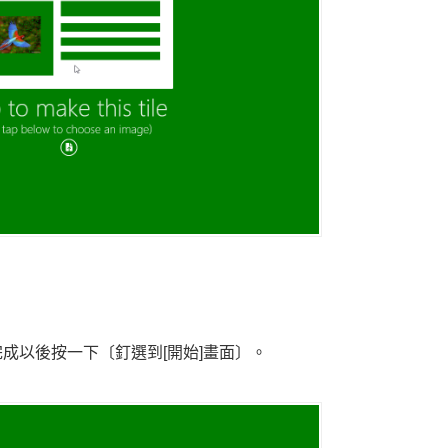
成以後按一下〔釘選到[開始]畫面〕。