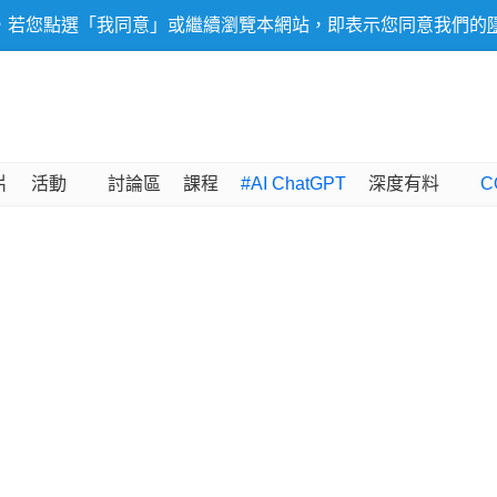
，若您點選「我同意」或繼續瀏覽本網站，即表示您同意我們的
片
活動
討論區
課程
#AI ChatGPT
深度有料
C