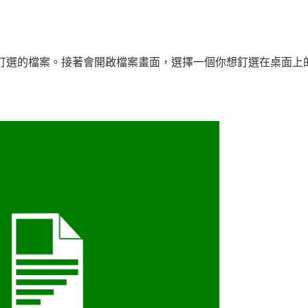
來選擇要釘選的檔案。接著會開啟檔案畫面，選擇一個你想釘選在桌面上