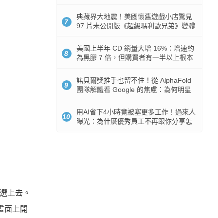
512GB 起跳
典藏界大地震！美國懷舊遊戲小店驚見
7
97 片未公開版《超級瑪利歐兄弟》變體
任天堂卡帶
美國上半年 CD 銷量大增 16%：增速約
8
為黑膠 7 倍，但購買者有一半以上根本
沒有播放器
諾貝爾獎推手也留不住！從 AlphaFold
9
團隊解體看 Google 的焦慮：為何明星
實驗室要為 Gemini 讓路？
用AI省下4小時竟被塞更多工作！過來人
10
曝光：為什麼優秀員工不再跟你分享怎
麼使用AI
釘選上去。
畫面上開