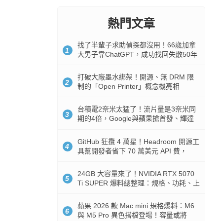
熱門文章
找了半輩子求助偵探都沒用！66歲加拿
1
大男子靠ChatGPT，成功找回失散50年
家人
打破大廠墨水綁架！開源、無 DRM 限
2
制的「Open Printer」概念機亮相
台積電2奈米太猛了！流片量是3奈米同
3
期的4倍，Google與蘋果搶首發、輝達
與AMD排隊等產能
GitHub 狂攬 4 萬星！Headroom 開源工
4
具幫開發者省下 70 萬美元 API 費，
Token 消耗暴降 92%
24GB 大容量來了！NVIDIA RTX 5070
5
Ti SUPER 爆料總整理：規格、功耗、上
市時間
蘋果 2026 款 Mac mini 規格爆料：M6
6
與 M5 Pro 異色搭檔登場！容量或將