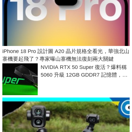
iPhone 18 Pro 設計圖 A20 晶片規格全看光，華強北山
寨機要起飛了？專家曝山寨機無法復刻兩大關鍵
NVIDIA RTX 50 Super 復活？爆料稱
5060 升級 12GB GDDR7 記憶體，這
次規格終於不擠牙膏