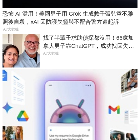
恐怖 AI 濫用！美國男子用 Grok 生成數千張兒童不雅
照後自殺，xAI 因防護失靈與不配合警方遭起訴
AI/大數據
找了半輩子求助偵探都沒用！66歲加
拿大男子靠ChatGPT，成功找回失散
50年家人
AI/大數據