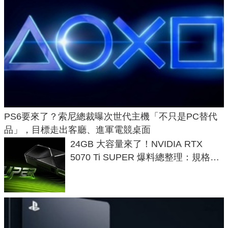
PS6要來了？索尼總裁曝次世代主機「不只是PC替代
品」，目標走出客廳、進軍電競桌面
24GB 大容量來了！NVIDIA RTX
5070 Ti SUPER 爆料總整理：規格、
功耗、上市時間