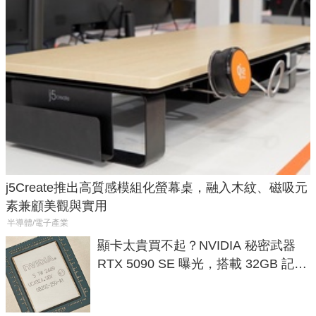
j5Create推出高質感模組化螢幕桌，融入木紋、磁吸元
素兼顧美觀與實用
半導體/電子產業
顯卡太貴買不起？NVIDIA 秘密武器
RTX 5090 SE 曝光，搭載 32GB 記憶
體