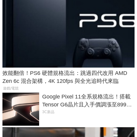
效能翻倍！PS6 硬體規格流出：跳過四代改用 AMD
Zen 6c 混合架構，4K 120fps 與全光追時代來臨
遊戲/電競
Google Pixel 11全系規格流出！搭載
Tensor G6晶片且入手價調漲至899美
元
3C新品