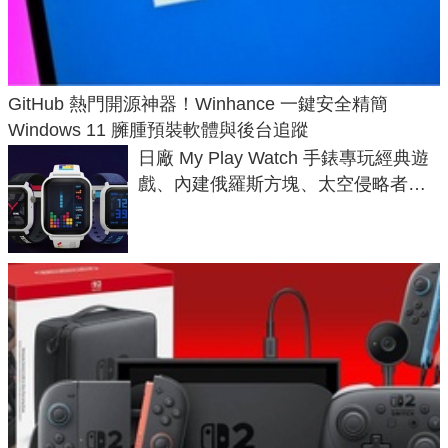
GitHub 熱門開源神器！Winhance 一鍵安全精簡
Windows 11 臃腫預裝軟體與後台追蹤
日廠 My Play Watch 手錶專玩經典遊
戲、內建俄羅斯方塊、太空侵略者，
不過竟然不能連手機？