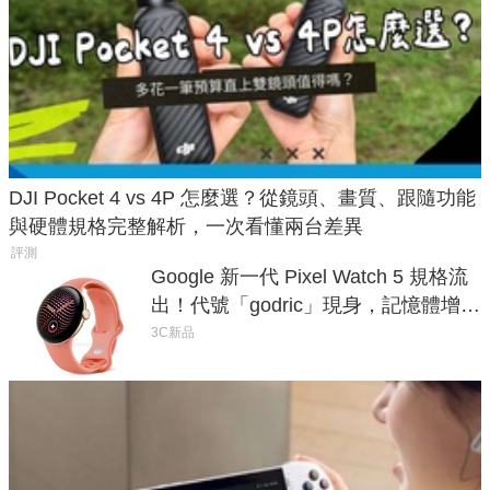
DJI Pocket 4 vs 4P 怎麼選？從鏡頭、畫質、跟隨功能
與硬體規格完整解析，一次看懂兩台差異
評測
Google 新一代 Pixel Watch 5 規格流
出！代號「godric」現身，記憶體增強
鎖定 AI 應用
3C新品