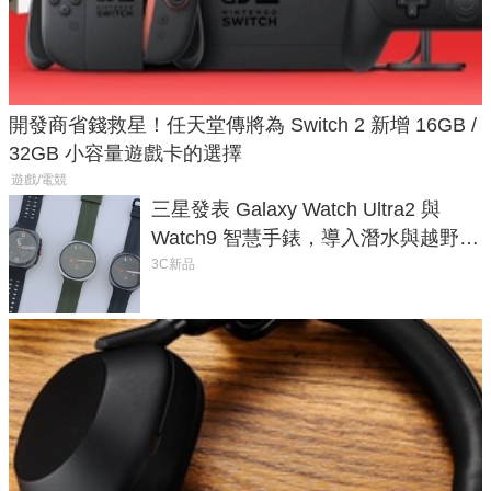
開發商省錢救星！任天堂傳將為 Switch 2 新增 16GB /
32GB 小容量遊戲卡的選擇
遊戲/電競
三星發表 Galaxy Watch Ultra2 與
Watch9 智慧手錶，導入潛水與越野跑
導航功能
3C新品