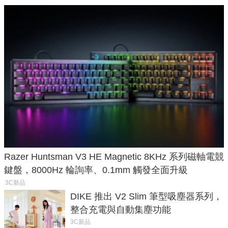
Razer Huntsman V3 HE Magnetic 8KHz 系列磁軸電競
鍵盤，8000Hz 輪詢率、0.1mm 觸發全面升級
3C新品
DIKE 推出 V2 Slim 筆型吸塵器系列，
整合充電與自動集塵功能
3C新品