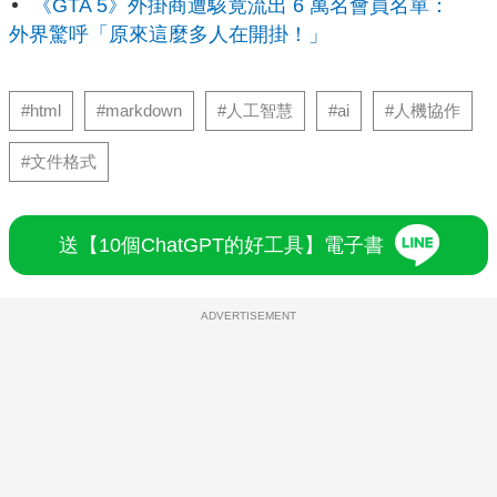
《GTA 5》外掛商遭駭竟流出 6 萬名會員名單：
外界驚呼「原來這麼多人在開掛！」
#html
#markdown
#人工智慧
#ai
#人機協作
#文件格式
送【10個ChatGPT的好工具】電子書
ADVERTISEMENT