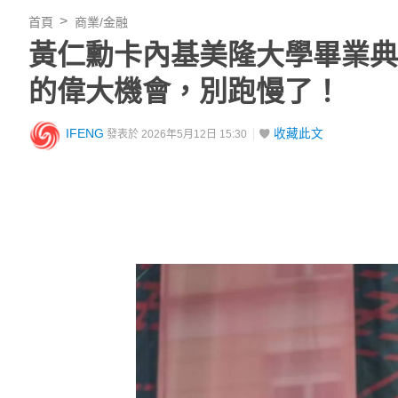
首頁
商業/金融
黃仁勳卡內基美隆大學畢業典
的偉大機會，別跑慢了！
IFENG
收藏此文
發表於 2026年5月12日 15:30