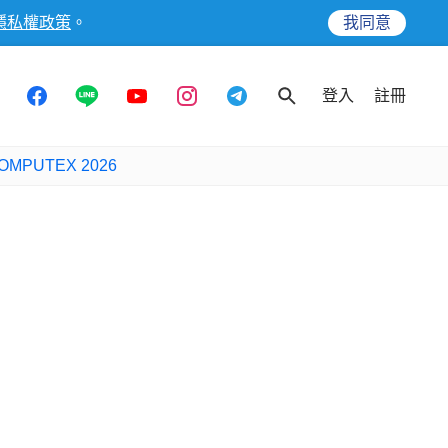
隱私權政策
。
我同意
登入
註冊
OMPUTEX 2026