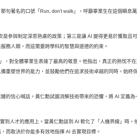
名的口號「Run, don't walk」，呼籲畢業生在這個瞬息
其次是參與制定深思熟慮的政策；第三是讓 AI 變得更易於獲取且
是服務人類，而這需要跨學科的智慧與道德的約束。
 the work」，對全體畢業生表達了最高的敬意。他指出，真正的熱忱不
具備重塑世界的能力，並鼓勵他們在追求技術卓越的同時，始終
鏈的信心喊話。黃仁勳試圖消解技術帶來的恐懼，將 AI 定義為
須落實到人才的應用上。當黃仁勳談到 AI 軟化了「人機界線」時，
而取決於你能多有效地指揮 AI 去實現目標。