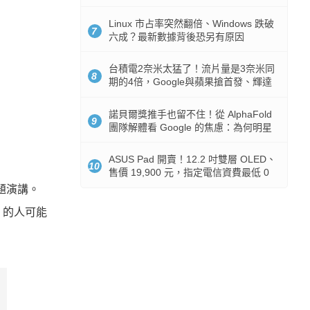
512GB 起跳
Linux 市占率突然翻倍、Windows 跌破
7
六成？最新數據背後恐另有原因
台積電2奈米太猛了！流片量是3奈米同
8
期的4倍，Google與蘋果搶首發、輝達
與AMD排隊等產能
諾貝爾獎推手也留不住！從 AlphaFold
9
團隊解體看 Google 的焦慮：為何明星
實驗室要為 Gemini 讓路？
ASUS Pad 開賣！12.2 吋雙層 OLED、
10
售價 19,900 元，指定電信資費最低 0
元入手
專題演講。
 的人可能