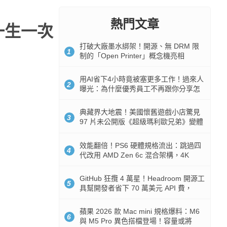
熱門文章
一生一次
打破大廠墨水綁架！開源、無 DRM 限
1
制的「Open Printer」概念機亮相
用AI省下4小時竟被塞更多工作！過來人
2
曝光：為什麼優秀員工不再跟你分享怎
麼使用AI
典藏界大地震！美國懷舊遊戲小店驚見
3
97 片未公開版《超級瑪利歐兄弟》變體
任天堂卡帶
效能翻倍！PS6 硬體規格流出：跳過四
4
代改用 AMD Zen 6c 混合架構，4K
120fps 與全光追時代來臨
GitHub 狂攬 4 萬星！Headroom 開源工
5
具幫開發者省下 70 萬美元 API 費，
Token 消耗暴降 92%
蘋果 2026 款 Mac mini 規格爆料：M6
6
與 M5 Pro 異色搭檔登場！容量或將