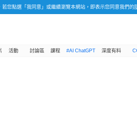
，若您點選「我同意」或繼續瀏覽本網站，即表示您同意我們的
片
活動
討論區
課程
#AI ChatGPT
深度有料
C