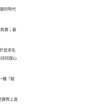
萬變的時代
可負擔；最
在於追求名
保持同理心
一種「賦
他實際上是