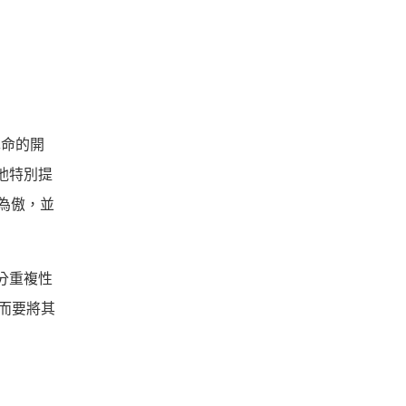
革命的開
他特別提
此為傲，並
分重複性
，而要將其