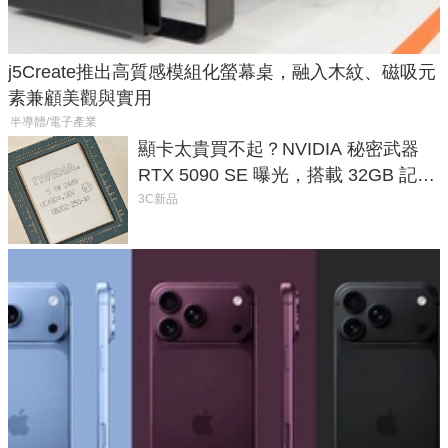
j5Create推出高質感模組化螢幕桌，融入木紋、磁吸元
素兼顧美觀與實用
半導體/電子產業
顯卡太貴買不起？NVIDIA 秘密武器
RTX 5090 SE 曝光，搭載 32GB 記憶
體
3C新品