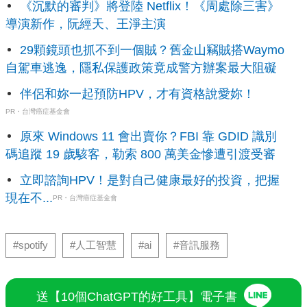
《沉默的審判》將登陸 Netflix！《周處除三害》
導演新作，阮經天、王淨主演
29顆鏡頭也抓不到一個賊？舊金山竊賊搭Waymo
自駕車逃逸，隱私保護政策竟成警方辦案最大阻礙
伴侶和妳一起預防HPV，才有資格說愛妳！
PR・台灣癌症基金會
原來 Windows 11 會出賣你？FBI 靠 GDID 識別
碼追蹤 19 歲駭客，勒索 800 萬美金慘遭引渡受審
立即諮詢HPV！是對自己健康最好的投資，把握
現在不...
PR・台灣癌症基金會
#spotify
#人工智慧
#ai
#音訊服務
送【10個ChatGPT的好工具】電子書