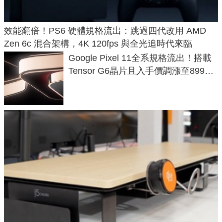
效能翻倍！PS6 硬體規格流出：跳過四代改用 AMD
Zen 6c 混合架構，4K 120fps 與全光追時代來臨
Google Pixel 11全系規格流出！搭載
Tensor G6晶片且入手價調漲至899美
元