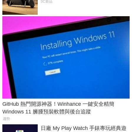
延長 1.5 倍
3C新品
GitHub 熱門開源神器！Winhance 一鍵安全精簡
Windows 11 臃腫預裝軟體與後台追蹤
趨勢
日廠 My Play Watch 手錶專玩經典遊