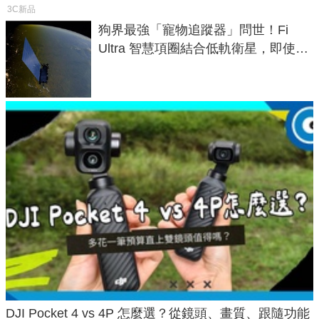
3C新品
狗界最強「寵物追蹤器」問世！Fi
Ultra 智慧項圈結合低軌衛星，即使在
密林山谷也能精準找回愛犬
DJI Pocket 4 vs 4P 怎麼選？從鏡頭、畫質、跟隨功能