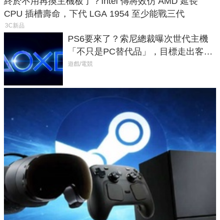
終於不用再換主機板了？Intel 傳將效仿 AMD 延長
CPU 插槽壽命，下代 LGA 1954 至少能戰三代
3C新品
PS6要來了？索尼總裁曝次世代主機
「不只是PC替代品」，目標走出客
廳、進軍電競桌面
遊戲/電競