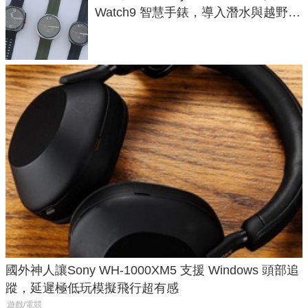
Watch9 智慧手錶，導入潛水與越野跑
導航功能
國外神人讓Sony WH-1000XM5 支援 Windows 頭部追
蹤，延遲極低玩模擬飛行超有感
遊戲/電競