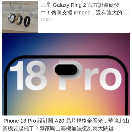
三星 Galaxy Ring 2 官方證實研發
中！傳將支援 iPhone，還有強大的 AI
與智慧家電連動功能
3C新品
iPhone 18 Pro 設計圖 A20 晶片規格全看光，華強北山
寨機要起飛了？專家曝山寨機無法復刻兩大關鍵