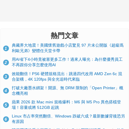
熱門文章
典藏界大地震！美國懷舊遊戲小店驚見 97 片未公開版《超級瑪
1
利歐兄弟》變體任天堂卡帶
用AI省下4小時竟被塞更多工作！過來人曝光：為什麼優秀員工
2
不再跟你分享怎麼使用AI
效能翻倍！PS6 硬體規格流出：跳過四代改用 AMD Zen 6c 混
3
合架構，4K 120fps 與全光追時代來臨
打破大廠墨水綁架！開源、無 DRM 限制的「Open Printer」概
4
念機亮相
蘋果 2026 款 Mac mini 規格爆料：M6 與 M5 Pro 異色搭檔登
5
場！容量或將 512GB 起跳
Linux 市占率突然翻倍、Windows 跌破六成？最新數據背後恐另
6
有原因