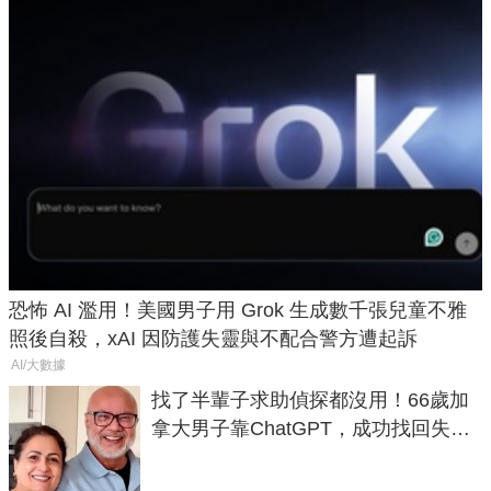
恐怖 AI 濫用！美國男子用 Grok 生成數千張兒童不雅
照後自殺，xAI 因防護失靈與不配合警方遭起訴
AI/大數據
找了半輩子求助偵探都沒用！66歲加
拿大男子靠ChatGPT，成功找回失散
50年家人