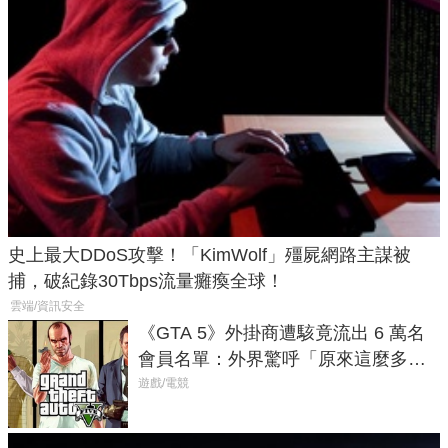
史上最大DDoS攻擊！「KimWolf」殭屍網路主謀被
捕，破紀錄30Tbps流量癱瘓全球！
雲端/資訊安全
《GTA 5》外掛商遭駭竟流出 6 萬名
會員名單：外界驚呼「原來這麼多人
在開掛！」
遊戲/電競