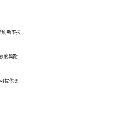
 可變刷新率技
靈敏度與耐
樂皆可提供更