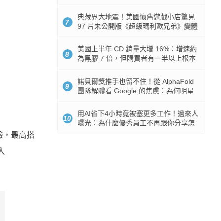
512GB 起跳
典藏界大地震！美國懷舊遊戲小店驚見
7
97 片未公開版《超級瑪利歐兄弟》變體
任天堂卡帶
美國上半年 CD 銷量大增 16%：增速約
8
為黑膠 7 倍，但購買者有一半以上根本
沒有播放器
諾貝爾獎推手也留不住！從 AlphaFold
9
團隊解體看 Google 的焦慮：為何明星
實驗室要為 Gemini 讓路？
用AI省下4小時竟被塞更多工作！過來人
10
曝光：為什麼優秀員工不再跟你分享怎
麼使用AI
體驗，最高搭
導入