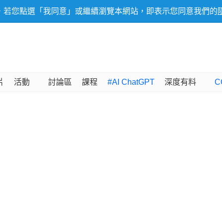
，若您點選「我同意」或繼續瀏覽本網站，即表示您同意我們的
片
活動
討論區
課程
#AI ChatGPT
深度有料
C