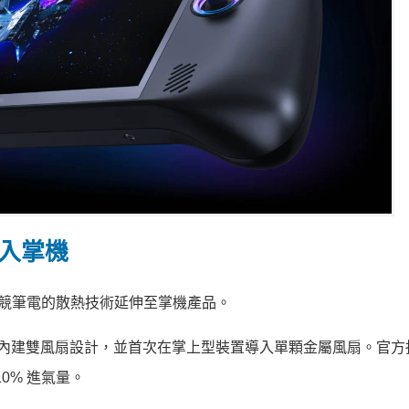
次導入掌機
or 電競筆電的散熱技術延伸至掌機產品。
oBlade 散熱系統，內建雙風扇設計，並首次在掌上型裝置導入單顆金屬風扇。
10% 進氣量。