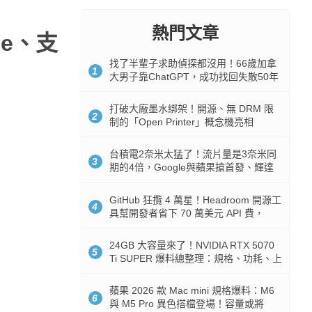
熱門文章
eme、支
找了半輩子求助偵探都沒用！66歲加拿
1
大男子靠ChatGPT，成功找回失散50年
家人
打破大廠墨水綁架！開源、無 DRM 限
2
制的「Open Printer」概念機亮相
台積電2奈米太猛了！流片量是3奈米同
3
期的4倍，Google與蘋果搶首發、輝達
與AMD排隊等產能
GitHub 狂攬 4 萬星！Headroom 開源工
4
具幫開發者省下 70 萬美元 API 費，
Token 消耗暴降 92%
24GB 大容量來了！NVIDIA RTX 5070
5
Ti SUPER 爆料總整理：規格、功耗、上
市時間
蘋果 2026 款 Mac mini 規格爆料：M6
6
與 M5 Pro 異色搭檔登場！容量或將