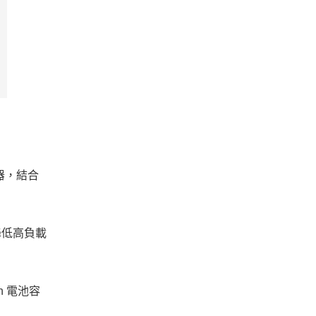
處理器，結合
，降低高負載
h 電池容