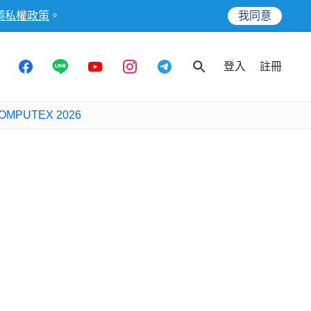
隱私權政策
。
我同意
登入
註冊
OMPUTEX 2026