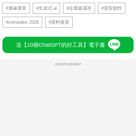
#邊緣運算
#生成式 ai
#企業級儲存
#資安韌性
#computex 2026
#資料復原
送【10個ChatGPT的好工具】電子書
ADVERTISEMENT