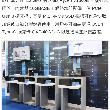
載運算力達 2.2 GHz 的 AMD Ryzen V1500B 四核心處
理器，內建雙 10GBASE-T 網路埠並配備一個 PCIe
Gen 3 擴充槽，其雙 M.2 NVMe SSD 插槽可作為快取
加速或自動分層儲存使用，用戶亦可加裝雙埠 USB4
Type-C 擴充卡 QXP-40G2UC 以連接高速外接設備。