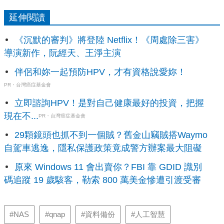
延伸閱讀
《沉默的審判》將登陸 Netflix！《周處除三害》
導演新作，阮經天、王淨主演
伴侶和妳一起預防HPV，才有資格說愛妳！
PR・台灣癌症基金會
立即諮詢HPV！是對自己健康最好的投資，把握
現在不...
PR・台灣癌症基金會
29顆鏡頭也抓不到一個賊？舊金山竊賊搭Waymo
自駕車逃逸，隱私保護政策竟成警方辦案最大阻礙
原來 Windows 11 會出賣你？FBI 靠 GDID 識別
碼追蹤 19 歲駭客，勒索 800 萬美金慘遭引渡受審
#NAS
#qnap
#資料備份
#人工智慧