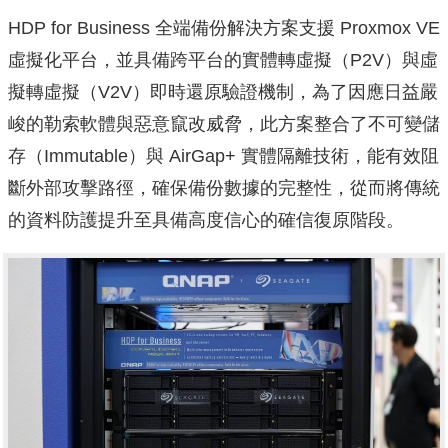
HDP for Business 全端備份解決方案支援 Proxmox VE
虛擬化平台，並具備跨平台的實體轉虛擬（P2V）與虛
擬轉虛擬（V2V）即時還原驗證機制，為了因應日益嚴
峻的勒索軟體與惡意竄改威脅，此方案整合了不可變儲
存（Immutable）與 AirGap+ 實體隔離技術，能有效阻
斷外部攻擊路徑，確保備份數據的完整性，從而將傳統
的資料防護提升至具備高度信心的確信復原階段。