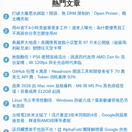
熱門文章
打破大廠墨水綁架！開源、無 DRM 限制的「Open Printer」概
1
念機亮相
用AI省下4小時竟被塞更多工作！過來人曝光：為什麼優秀員工
2
不再跟你分享怎麼使用AI
典藏界大地震！美國懷舊遊戲小店驚見 97 片未公開版《超級瑪
3
利歐兄弟》變體任天堂卡帶
效能翻倍！PS6 硬體規格流出：跳過四代改用 AMD Zen 6c 混
4
合架構，4K 120fps 與全光追時代來臨
GitHub 狂攬 4 萬星！Headroom 開源工具幫開發者省下 70 萬
5
美元 API 費，Token 消耗暴降 92%
蘋果 2026 款 Mac mini 規格爆料：M6 與 M5 Pro 異色搭檔登
6
場！容量或將 512GB 起跳
Linux 市占率突然翻倍、Windows 跌破六成？最新數據背後恐另
7
有原因
台積電2奈米太猛了！流片量是3奈米同期的4倍，Google與蘋果
8
搶首發、輝達與AMD排隊等產能
諾貝爾獎推手也留不住！從 AlphaFold 團隊解體看 Google 的焦