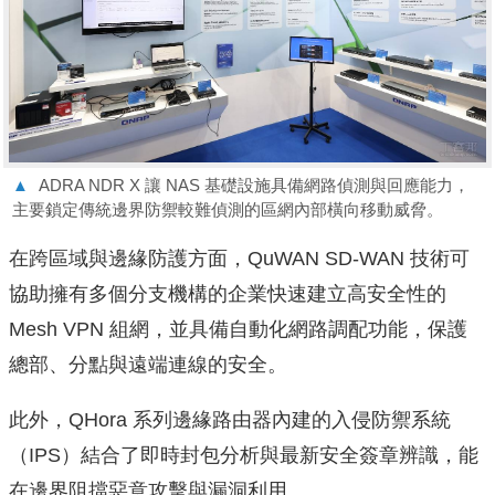
▲
ADRA NDR X 讓 NAS 基礎設施具備網路偵測與回應能力，
主要鎖定傳統邊界防禦較難偵測的區網內部橫向移動威脅。
在跨區域與邊緣防護方面，QuWAN SD-WAN 技術可
協助擁有多個分支機構的企業快速建立高安全性的
Mesh VPN 組網，並具備自動化網路調配功能，保護
總部、分點與遠端連線的安全。
此外，QHora 系列邊緣路由器內建的入侵防禦系統
（IPS）結合了即時封包分析與最新安全簽章辨識，能
在邊界阻擋惡意攻擊與漏洞利用。