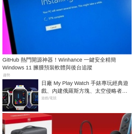
GitHub 熱門開源神器！Winhance 一鍵安全精簡
Windows 11 臃腫預裝軟體與後台追蹤
趨勢
日廠 My Play Watch 手錶專玩經典遊
戲、內建俄羅斯方塊、太空侵略者，
不過竟然不能連手機？
遊戲/電競