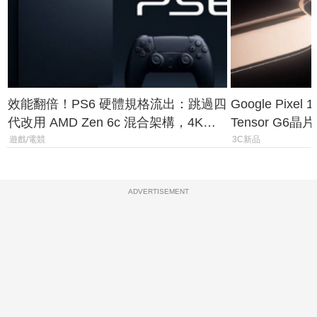
效能翻倍！PS6 硬體規格流出：跳過四
Google Pix
代改用 AMD Zen 6c 混合架構，4K
Tensor G6
120fps 與全光追時代來臨
元
遊戲/電競
3C新品
ADVERTISEMENT