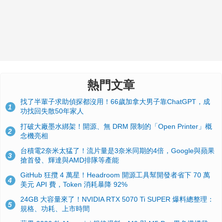
熱門文章
找了半輩子求助偵探都沒用！66歲加拿大男子靠ChatGPT，成
1
功找回失散50年家人
打破大廠墨水綁架！開源、無 DRM 限制的「Open Printer」概
2
念機亮相
台積電2奈米太猛了！流片量是3奈米同期的4倍，Google與蘋果
3
搶首發、輝達與AMD排隊等產能
GitHub 狂攬 4 萬星！Headroom 開源工具幫開發者省下 70 萬
4
美元 API 費，Token 消耗暴降 92%
24GB 大容量來了！NVIDIA RTX 5070 Ti SUPER 爆料總整理：
5
規格、功耗、上市時間