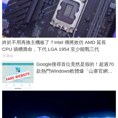
終於不用再換主機板了？Intel 傳將效仿 AMD 延長
CPU 插槽壽命，下代 LGA 1954 至少能戰三代
3C新品
Google搜尋首位竟然是假的！超過70
款熱門Windows軟體爆「山寨官網」
危機