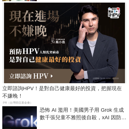
立即諮詢HPV！是對自己健康最好的投資，把握現在
不嫌晚！
PR（台灣癌症基金會）
恐怖 AI 濫用！美國男子用 Grok 生成
數千張兒童不雅照後自殺，xAI 因防護
失靈與不配合警方遭起訴