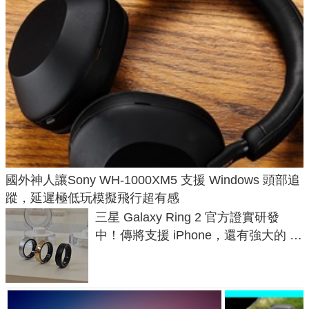
國外神人讓Sony WH-1000XM5 支援 Windows 頭部追
蹤，延遲極低玩模擬飛行超有感
三星 Galaxy Ring 2 官方證實研發
中！傳將支援 iPhone，還有強大的 AI
與智慧家電連動功能