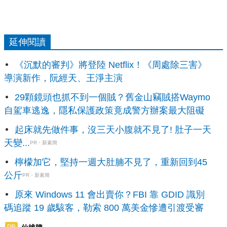
延伸閱讀
《沉默的審判》將登陸 Netflix！《周處除三害》
導演新作，阮經天、王淨主演
29顆鏡頭也抓不到一個賊？舊金山竊賊搭Waymo
自駕車逃逸，隱私保護政策竟成警方辦案最大阻礙
起床就先做件事，沒三天小腹就不見了! 肚子一天
天變...
PR・新素簡
檸檬加它，堅持一週大肚腩不見了，重新回到45
公斤
PR・新素簡
原來 Windows 11 會出賣你？FBI 靠 GDID 識別
碼追蹤 19 歲駭客，勒索 800 萬美金慘遭引渡受審