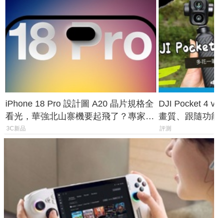
iPhone 18 Pro 設計圖 A20 晶片規格全
DJI Pocket
看光，華強北山寨機要起飛了？專家曝
畫質、跟隨功
山寨機無法復刻兩大關鍵
一次看懂兩台
3C新品
評測