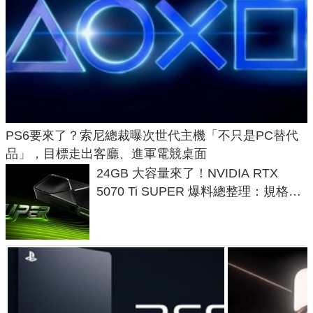
PS6要來了？索尼總裁曝次世代主機「不只是PC替代
品」，目標走出客廳、進軍電競桌面
24GB 大容量來了！NVIDIA RTX
5070 Ti SUPER 爆料總整理：規格、
功耗、上市時間