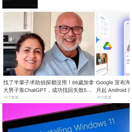
找了半輩子求助偵探都沒用！66歲加拿
Google 宣布淘汰 
大男子靠ChatGPT，成功找回失散50
月起 Android
年家人
AI/大數據
AI/大數據