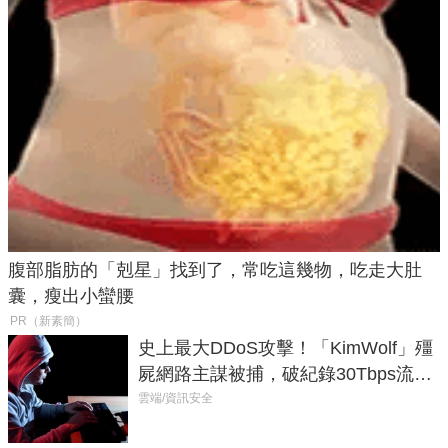
腹部脂肪的「剋星」找到了，常吃這幾物，吃走大肚
囊，瘦出小蠻腰
PR（新素簡）
史上最大DDoS攻擊！「KimWolf」殭
屍網路主謀被捕，破紀錄30Tbps流量
癱瘓全球！
雲端/資訊安全