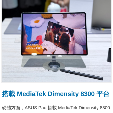
搭載 MediaTek Dimensity 8300 平台
硬體方面，ASUS Pad 搭載 MediaTek Dimensity 8300