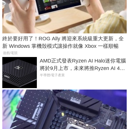
終於要好用了！ROG Ally 將迎來系統級重大更新，全
新 Windows 掌機殼模式讓操作就像 Xbox 一樣順暢
遊戲/電競
AMD正式發表Ryzen AI Halo迷你電腦
將於9月上市，未來將推Ryzen AI 400
Max系列處理器與對應升級版
半導體/電子產業