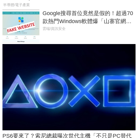
半導體/電子產業
Google搜尋首位竟然是假的！超過70
款熱門Windows軟體爆「山寨官網」
危機
雲端/資訊安全
PS6要來了？索尼總裁曝次世代主機「不只是PC替代