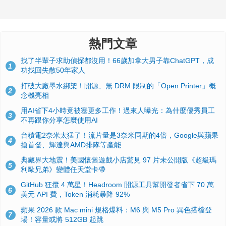
熱門文章
找了半輩子求助偵探都沒用！66歲加拿大男子靠ChatGPT，成
1
功找回失散50年家人
打破大廠墨水綁架！開源、無 DRM 限制的「Open Printer」概
2
念機亮相
用AI省下4小時竟被塞更多工作！過來人曝光：為什麼優秀員工
3
不再跟你分享怎麼使用AI
台積電2奈米太猛了！流片量是3奈米同期的4倍，Google與蘋果
4
搶首發、輝達與AMD排隊等產能
典藏界大地震！美國懷舊遊戲小店驚見 97 片未公開版《超級瑪
5
利歐兄弟》變體任天堂卡帶
GitHub 狂攬 4 萬星！Headroom 開源工具幫開發者省下 70 萬
6
美元 API 費，Token 消耗暴降 92%
蘋果 2026 款 Mac mini 規格爆料：M6 與 M5 Pro 異色搭檔登
7
場！容量或將 512GB 起跳