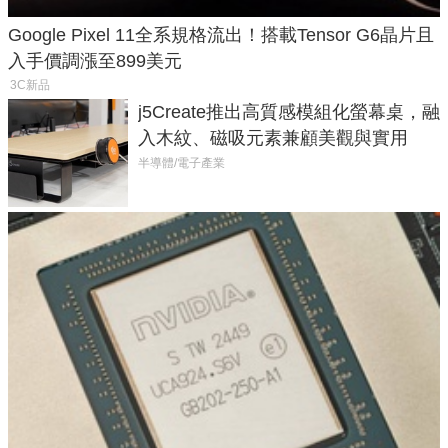
Google Pixel 11全系規格流出！搭載Tensor G6晶片且
入手價調漲至899美元
3C新品
j5Create推出高質感模組化螢幕桌，融
入木紋、磁吸元素兼顧美觀與實用
半導體/電子產業