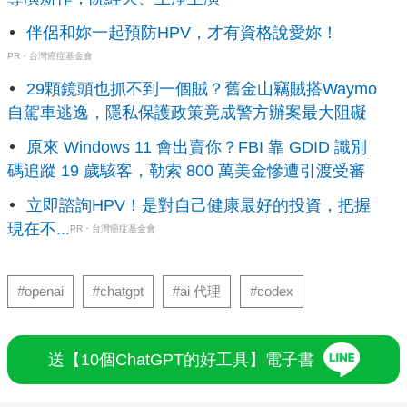
伴侶和妳一起預防HPV，才有資格說愛妳！
PR・台灣癌症基金會
29顆鏡頭也抓不到一個賊？舊金山竊賊搭Waymo
自駕車逃逸，隱私保護政策竟成警方辦案最大阻礙
原來 Windows 11 會出賣你？FBI 靠 GDID 識別
碼追蹤 19 歲駭客，勒索 800 萬美金慘遭引渡受審
立即諮詢HPV！是對自己健康最好的投資，把握
現在不...
PR・台灣癌症基金會
#openai
#chatgpt
#ai 代理
#codex
送【10個ChatGPT的好工具】電子書