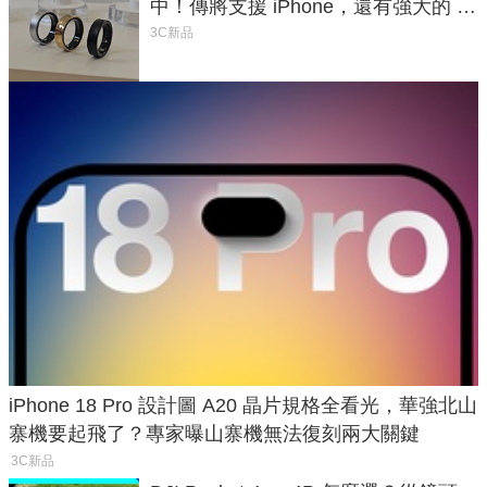
中！傳將支援 iPhone，還有強大的 AI
與智慧家電連動功能
3C新品
iPhone 18 Pro 設計圖 A20 晶片規格全看光，華強北山
寨機要起飛了？專家曝山寨機無法復刻兩大關鍵
3C新品