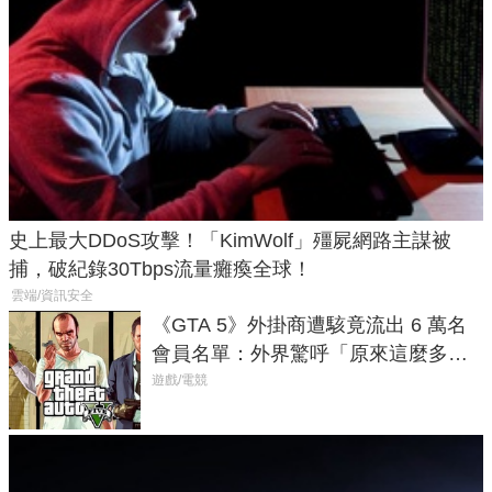
史上最大DDoS攻擊！「KimWolf」殭屍網路主謀被
捕，破紀錄30Tbps流量癱瘓全球！
雲端/資訊安全
《GTA 5》外掛商遭駭竟流出 6 萬名
會員名單：外界驚呼「原來這麼多人
在開掛！」
遊戲/電競