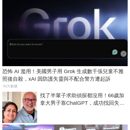
恐怖 AI 濫用！美國男子用 Grok 生成數千張兒童不雅
照後自殺，xAI 因防護失靈與不配合警方遭起訴
AI/大數據
找了半輩子求助偵探都沒用！66歲加
拿大男子靠ChatGPT，成功找回失散
50年家人