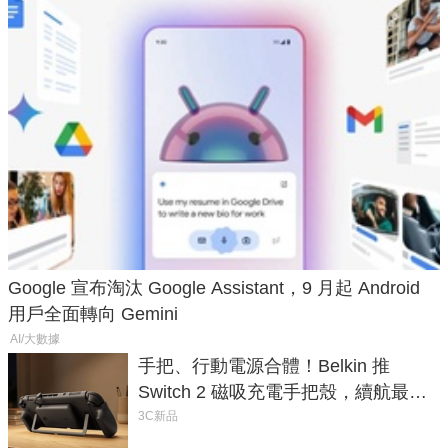
Google 宣布淘汰 Google Assistant，9 月起 Android
用戶全面轉向 Gemini
AI/大數據
手把、行動電源合體！Belkin 推
Switch 2 磁吸充電手把殼，續航最高
延長 1.5 倍
3C新品