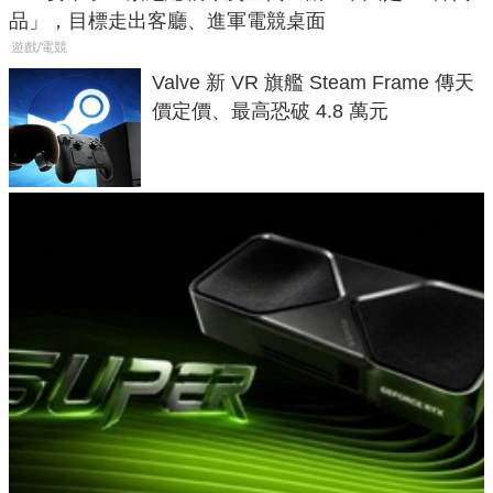
品」，目標走出客廳、進軍電競桌面
遊戲/電競
Valve 新 VR 旗艦 Steam Frame 傳天
價定價、最高恐破 4.8 萬元