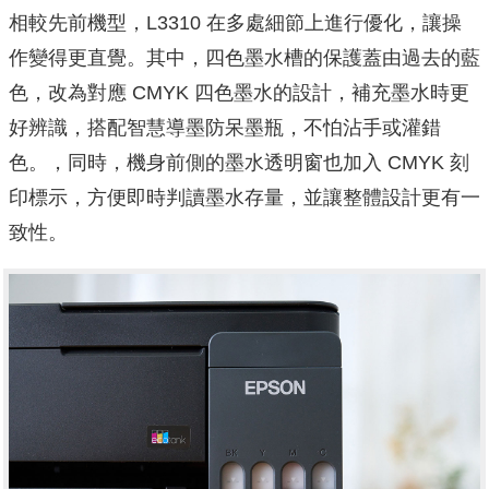
相較先前機型，L3310 在多處細節上進行優化，讓操
作變得更直覺。其中，四色墨水槽的保護蓋由過去的藍
色，改為對應 CMYK 四色墨水的設計，補充墨水時更
好辨識，搭配智慧導墨防呆墨瓶，不怕沾手或灌錯
色。，同時，機身前側的墨水透明窗也加入 CMYK 刻
印標示，方便即時判讀墨水存量，並讓整體設計更有一
致性。