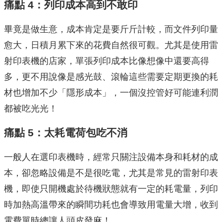
痛點 4：列印成本高到不敢印
畢竟是做生意，成本肯定是要斤斤計較，而文件列印量
愈大，日積月累下來的花費自然很可觀。尤其是使用雷
射印表機的店家，單張列印成本比像想像中還要高得
多，更不用說像是感光鼓、滾輪這些需要定期更換的耗
材也增加不少「隱形成本」，一個沒控管好可能連利潤
都被吃光光！
痛點 5：太耗電荷包吃不消
一般人在選印表機時，經常只關注設備本身和耗材的成
本，卻忽略設備是不是很吃電，尤其是常見的雷射印表
機，即使只開機處於待機狀態就有一定的耗電量，列印
時加熱高溫帶來的瞬間功耗也會導致用電量大增，收到
電費單時總讓人頭皮發麻！