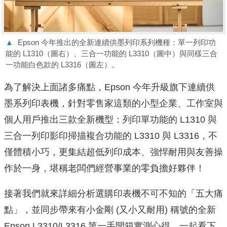
▲
Epson 今年推出的全新連續供墨列印系列機種：單一列印功
能的 L1310（圖右）、三合一功能的 L3310（圖中）與同樣三合
一功能白色款的 L3316（圖左）。
為了解決上面諸多痛點，Epson 今年升級旗下連續供
墨系列印表機，針對零售家這類的小型企業、工作室與
個人用戶推出三款全新機型：列印單功能的 L1310 與
三合一列印影印掃描複合功能的 L3310 與 L3316，不
僅體積小巧，更集結超低列印成本、強悍耐用與友善操
作於一身，堪稱老闆們經營事業的零負擔好夥伴！
接著我們就來詳細分析選購印表機不可不知的「五大痛
點」，並同步帶來有小金剛 (又小又耐用) 稱號的全新
Epson L3310/L3316 第一手開箱實測心得，一起看下