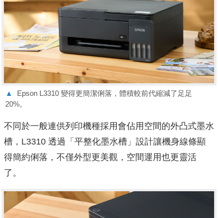
▲
Epson L3310 變得更簡潔俐落，體積較前代縮減了足足
20%。
不同於一般連供列印機種採用會佔用空間的外凸式墨水
槽，L3310 透過「平整化墨水槽」設計讓機身線條顯
得簡約俐落，不僅外型更美觀，空間運用也更靈活
了。