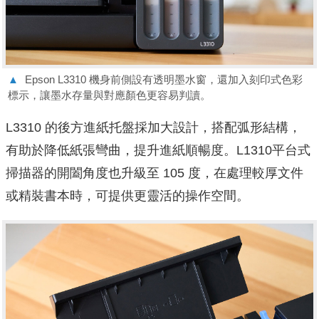
▲
Epson L3310 機身前側設有透明墨水窗，還加入刻印式色彩
標示，讓墨水存量與對應顏色更容易判讀。
L3310 的後方進紙托盤採加大設計，搭配弧形結構，
有助於降低紙張彎曲，提升進紙順暢度。L1310平台式
掃描器的開闔角度也升級至 105 度，在處理較厚文件
或精裝書本時，可提供更靈活的操作空間。