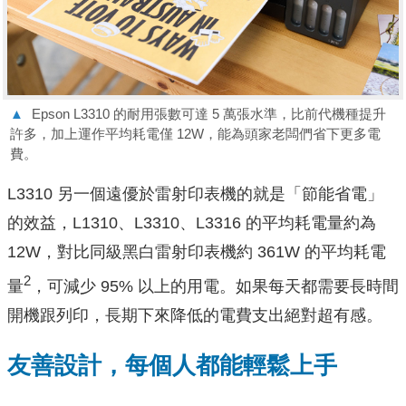
▲
Epson L3310 的耐用張數可達 5 萬張水準，比前代機種提升
許多，加上運作平均耗電僅 12W，能為頭家老闆們省下更多電
費。
L3310 另一個遠優於雷射印表機的就是「節能省電」
的效益，L1310、L3310、L3316 的平均耗電量約為
12W，對比同級黑白雷射印表機約 361W 的平均耗電
2
量
，可減少 95% 以上的用電。如果每天都需要長時間
開機跟列印，長期下來降低的電費支出絕對超有感。
友善設計，每個人都能輕鬆上手