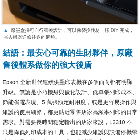
▲
廢墨盒採可自行替換設計，可以像替換耗材一樣 DIY 完成，
省去機器送修往返的麻煩。
結語：最安心可靠的生財夥伴，原廠
售後體系做你的強大後盾
Epson 全新世代連續供墨印表機在多個面向都有明顯
升級。無論是小巧機身與優化設計、低單張列印成本、
節能省電表現、5 萬張額定耐用度，或是更容易操作與
維護的使用細節，都更貼近零售店家高頻率列印的日常
需求。對需要長時間穩定輸出的店家來說，L3310 不
只是降低列印成本的工具，也能減少維護與設備停機帶