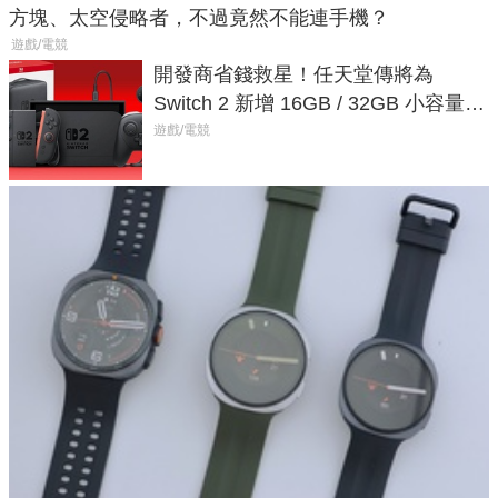
方塊、太空侵略者，不過竟然不能連手機？
遊戲/電競
開發商省錢救星！任天堂傳將為
Switch 2 新增 16GB / 32GB 小容量遊
戲卡的選擇
遊戲/電競