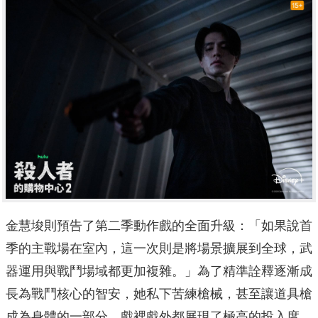
金慧埈則預告了第二季動作戲的全面升級：「如果說首
季的主戰場在室內，這一次則是將場景擴展到全球，武
器運用與戰鬥場域都更加複雜。」為了精準詮釋逐漸成
長為戰鬥核心的智安，她私下苦練槍械，甚至讓道具槍
成為身體的一部分，戲裡戲外都展現了極高的投入度。