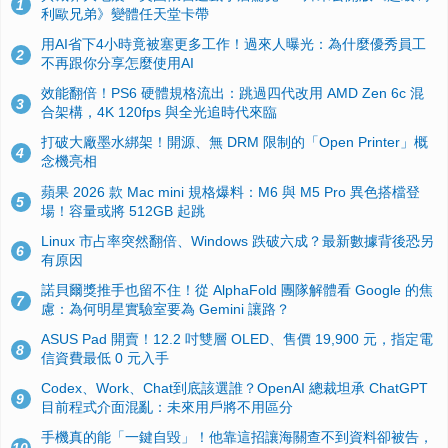
1
利歐兄弟》變體任天堂卡帶
用AI省下4小時竟被塞更多工作！過來人曝光：為什麼優秀員工
2
不再跟你分享怎麼使用AI
效能翻倍！PS6 硬體規格流出：跳過四代改用 AMD Zen 6c 混
3
合架構，4K 120fps 與全光追時代來臨
打破大廠墨水綁架！開源、無 DRM 限制的「Open Printer」概
4
念機亮相
蘋果 2026 款 Mac mini 規格爆料：M6 與 M5 Pro 異色搭檔登
5
場！容量或將 512GB 起跳
Linux 市占率突然翻倍、Windows 跌破六成？最新數據背後恐另
6
有原因
諾貝爾獎推手也留不住！從 AlphaFold 團隊解體看 Google 的焦
7
慮：為何明星實驗室要為 Gemini 讓路？
ASUS Pad 開賣！12.2 吋雙層 OLED、售價 19,900 元，指定電
8
信資費最低 0 元入手
Codex、Work、Chat到底該選誰？OpenAI 總裁坦承 ChatGPT
9
目前程式介面混亂：未來用戶將不用區分
手機真的能「一鍵自毀」！他靠這招讓海關查不到資料卻被告，