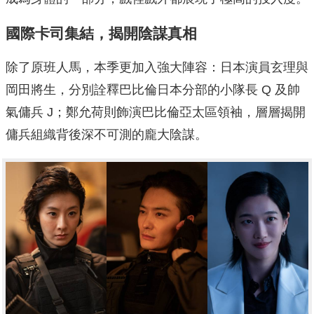
國際卡司集結，揭開陰謀真相
除了原班人馬，本季更加入強大陣容：日本演員玄理與
岡田將生，分別詮釋巴比倫日本分部的小隊長 Q 及帥
氣傭兵 J；鄭允荷則飾演巴比倫亞太區領袖，層層揭開
傭兵組織背後深不可測的龐大陰謀。