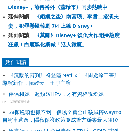
Disney+，前傳番外《蓋瑞市》同步熱映中
延伸閱讀：
《婚姻之後》南宮珉、李雪二搭演夫
妻，犯罪懸疑韓劇 7/4 上線 Disney+
延伸閱讀：
《莫離》Disney+ 復仇大作開播熱度
狂飆！白鹿黑化網喊「活人微瘋」
延伸閱讀
《沉默的審判》將登陸 Netflix！《周處除三害》
導演新作，阮經天、王淨主演
伴侶和妳一起預防HPV，才有資格說愛妳！
PR・台灣癌症基金會
29顆鏡頭也抓不到一個賊？舊金山竊賊搭Waymo
自駕車逃逸，隱私保護政策竟成警方辦案最大阻礙
原來 Windows 11 會出賣你？FBI 靠 GDID 識別