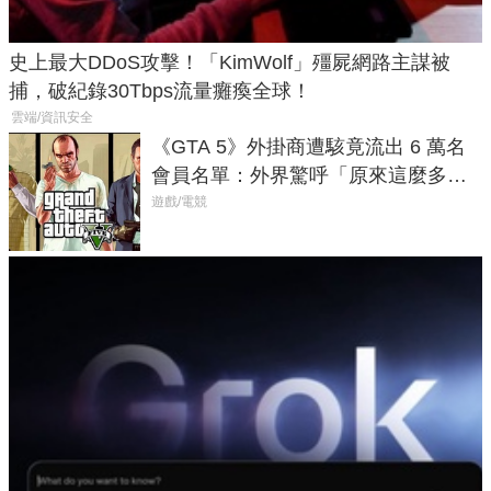
史上最大DDoS攻擊！「KimWolf」殭屍網路主謀被
捕，破紀錄30Tbps流量癱瘓全球！
雲端/資訊安全
《GTA 5》外掛商遭駭竟流出 6 萬名
會員名單：外界驚呼「原來這麼多人
在開掛！」
遊戲/電競