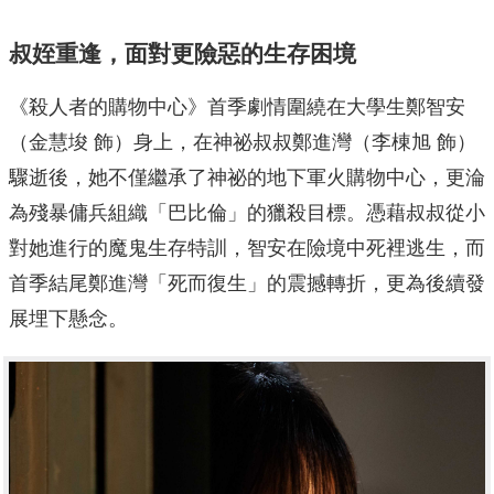
叔姪重逢，面對更險惡的生存困境
《殺人者的購物中心》首季劇情圍繞在大學生鄭智安
（金慧埈 飾）身上，在神祕叔叔鄭進灣（李棟旭 飾）
驟逝後，她不僅繼承了神祕的地下軍火購物中心，更淪
為殘暴傭兵組織「巴比倫」的獵殺目標。憑藉叔叔從小
對她進行的魔鬼生存特訓，智安在險境中死裡逃生，而
首季結尾鄭進灣「死而復生」的震撼轉折，更為後續發
展埋下懸念。