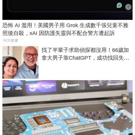
恐怖 AI 濫用！美國男子用 Grok 生成數千張兒童不雅
照後自殺，xAI 因防護失靈與不配合警方遭起訴
AI/大數據
找了半輩子求助偵探都沒用！66歲加
拿大男子靠ChatGPT，成功找回失散
50年家人