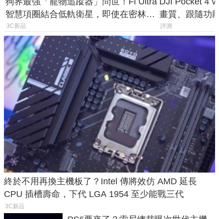
狗界最強「寵物追蹤器」問世！Fi Ultra
DJI Pocket
智慧項圈結合低軌衛星，即使在密林山
畫質、跟隨功
谷也能精準找回愛犬
一次看懂兩台
3C新品
評測
終於不用再換主機板了？Intel 傳將效仿 AMD 延長
CPU 插槽壽命，下代 LGA 1954 至少能戰三代
3C新品