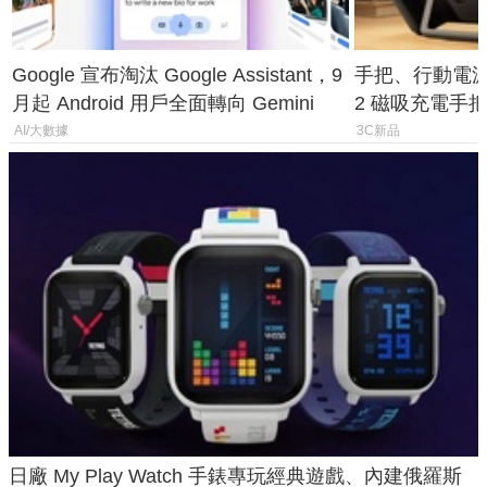
Google 宣布淘汰 Google Assistant，9
手把、行動電源合體
月起 Android 用戶全面轉向 Gemini
2 磁吸充電手把
倍
AI/大數據
3C新品
日廠 My Play Watch 手錶專玩經典遊戲、內建俄羅斯