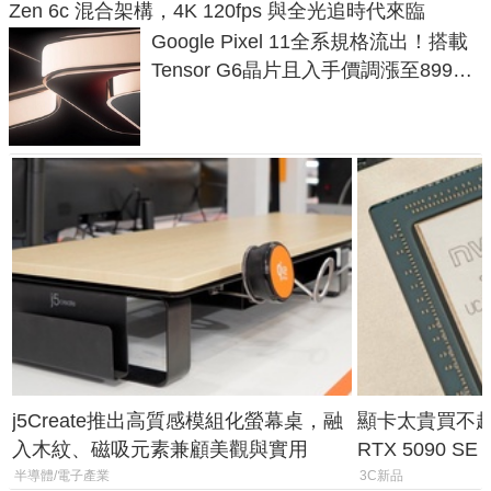
Zen 6c 混合架構，4K 120fps 與全光追時代來臨
Google Pixel 11全系規格流出！搭載
Tensor G6晶片且入手價調漲至899美
元
j5Create推出高質感模組化螢幕桌，融
顯卡太貴買不起？
入木紋、磁吸元素兼顧美觀與實用
RTX 5090 S
體
半導體/電子產業
3C新品