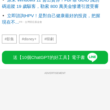
碼追蹤 19 歲駭客，勒索 800 萬美金慘遭引渡受審
立即諮詢HPV！是對自己健康最好的投資，把握
現在不...
PR・台灣癌症基金會
#影集
#disney+
#韓劇
送【10個ChatGPT的好工具】電子書
ADVERTISEMENT