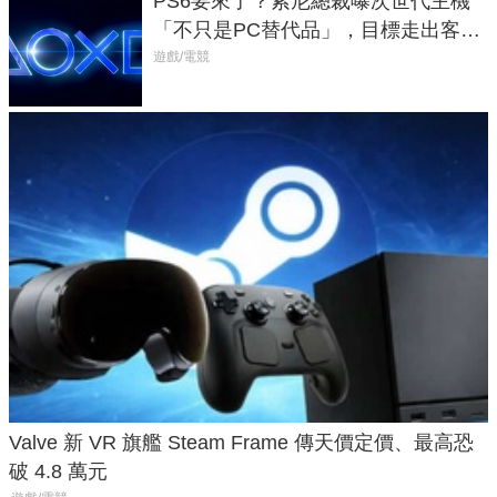
PS6要來了？索尼總裁曝次世代主機
「不只是PC替代品」，目標走出客
廳、進軍電競桌面
遊戲/電競
Valve 新 VR 旗艦 Steam Frame 傳天價定價、最高恐
破 4.8 萬元