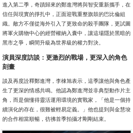
進入第二季，奇蹟歸來的鄭進灣將與智安重新攜手，在
信任與現實的掙扎中，正面迎戰重整旗鼓的巴比倫組
織。敵方不僅從海外引入了更致命的殺手團隊，更試圖
將軍火購物中心的經營權納入囊中，讓這場隱於黑暗的
黑市之爭，瞬間升級為世界級的權力對決。
演員深度訪談：更激烈的戰場，更深入的角色
刻畫
談及再度詮釋鄭進灣，李棟旭表示，這季讓他與角色產
生了更深的情感共鳴。他認為鄭進灣並非典型動作片主
角，而是個懂得靈活運用環境的實戰家，「他是一個持
續演化的存在，很難被輕易定義。」他也提到與金慧埈
的合作相當順暢，彷彿首季拍攝才剛剛結束。