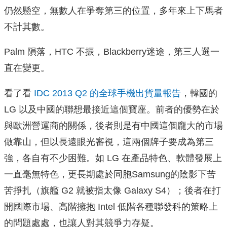
仍然懸空，無數人在爭奪第三的位置，多年來上下馬者
不計其數。
Palm 隕落，HTC 不振，Blackberry迷途，第三人選一
直在變更。
看了看
IDC 2013 Q2 的全球手機出貨量報告
，韓國的
LG 以及中國的聯想最接近這個寶座。前者的優勢在於
與歐洲營運商的關係，後者則是有中國這個龐大的市場
做靠山，但以長遠眼光審視，這兩個牌子要成為第三
強，各自有不少困難。如 LG 在產品特色、軟體發展上
一直毫無特色，更長期處於同胞Samsung的陰影下苦
苦掙扎（旗艦 G2 就被指太像 Galaxy S4）；後者在打
開國際市場、高階擁抱 Intel 低階各種聯發科的策略上
的問題處處，也讓人對其競爭力存疑。