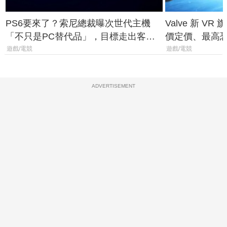
PS6要來了？索尼總裁曝次世代主機
Valve 新 VR 
「不只是PC替代品」，目標走出客
價定價、最高恐破
廳、進軍電競桌面
遊戲/電競
遊戲/電競
ADVERTISEMENT