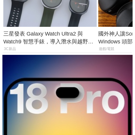
三星發表 Galaxy Watch Ultra2 與
國外神人讓Sony
Watch9 智慧手錶，導入潛水與越野跑
Windows 
導航功能
飛行超有感
3C新品
遊戲/電競