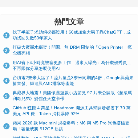
熱門文章
找了半輩子求助偵探都沒用！66歲加拿大男子靠ChatGPT，成
1
功找回失散50年家人
打破大廠墨水綁架！開源、無 DRM 限制的「Open Printer」概
2
念機亮相
用AI省下4小時竟被塞更多工作！過來人曝光：為什麼優秀員工
3
不再跟你分享怎麼使用AI
台積電2奈米太猛了！流片量是3奈米同期的4倍，Google與蘋果
4
搶首發、輝達與AMD排隊等產能
典藏界大地震！美國懷舊遊戲小店驚見 97 片未公開版《超級瑪
5
利歐兄弟》變體任天堂卡帶
GitHub 狂攬 4 萬星！Headroom 開源工具幫開發者省下 70 萬
6
美元 API 費，Token 消耗暴降 92%
蘋果 2026 款 Mac mini 規格爆料：M6 與 M5 Pro 異色搭檔登
7
場！容量或將 512GB 起跳