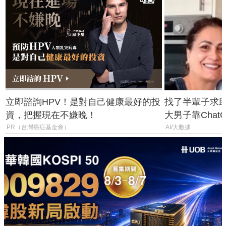
立即諮詢HPV！是對自己健康最好的投
找了半輩子求助
資，把握現在不嫌晚！
大男子靠Chat
年家人
PR（台灣癌症基金會）
AI/大數據