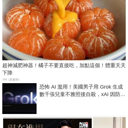
超神減肥神器！橘子不要直接吃，加點這個！體重天天
下降
PR（新素簡）
恐怖 AI 濫用！美國男子用 Grok 生成
數千張兒童不雅照後自殺，xAI 因防護
失靈與不配合警方遭起訴