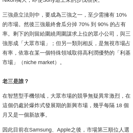
Nikon獨大，即使Sony追上來的步伐很快。
三強鼎立法則中，要成為三強之一，至少需擁有 10%
的市場。然後三強最終會瓜分掉 70% 到 90% 的占有
率。剩下的則留給圍繞周圍謀求上位的眾小公司，與三
強形成「大眾市場」；但另一類則相反，是無視市場占
有率，依靠在某一個特殊領域取得高利潤優勢的「利基
市場」（niche market）。
老三是誰？
在智慧型手機領域，大眾市場的競爭無疑異常激烈，在
這個仍處於爆炸式發展期的新興市場，幾乎每隔 18 個
月又是一個新故事。
因此目前在Samsung、Apple之後，市場第三順位人選