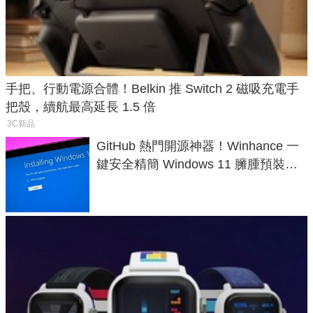
手把、行動電源合體！Belkin 推 Switch 2 磁吸充電手
把殼，續航最高延長 1.5 倍
3C新品
GitHub 熱門開源神器！Winhance 一
鍵安全精簡 Windows 11 臃腫預裝軟
體與後台追蹤