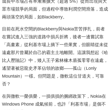
成長中市場占有率漸漸擴大（超過 5%）從而出現與大
眾市場競爭的局面，但過程中導致利潤空間滑落，造成
兩頭落空的局面，如Blackberry。
目前在死水空間的Blackberry與Nokia苦苦掙扎，前者
在嘗試進入三強的道路中損兵折將，後者一邊嘗試靠
「高畫素」從利基市場上摘下一些果實，但眼睛從未從
遠處那片曾屬於自己的霸主土地離開。這讓我想起《哈
比人歷險記》中，矮人王子索林橡木盾孤零零在遠處，
遙望著被惡龍史矛革佔領的故鄉——孤山（Lonly
Mountain）一樣。但問題是，微軟這位甘道夫，可靠
否？
在與微軟一榮俱榮，一損俱損的捆綁政策下，Nokia在
Windows Phone 成氣候前，也許「利基市場」是個不