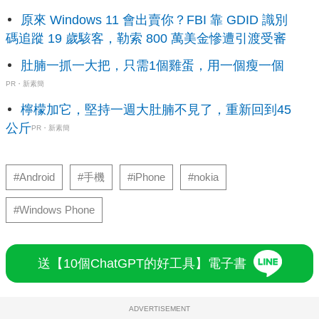
原來 Windows 11 會出賣你？FBI 靠 GDID 識別
碼追蹤 19 歲駭客，勒索 800 萬美金慘遭引渡受審
肚腩一抓一大把，只需1個雞蛋，用一個瘦一個
PR・新素簡
檸檬加它，堅持一週大肚腩不見了，重新回到45
公斤
PR・新素簡
#Android
#手機
#iPhone
#nokia
#Windows Phone
送【10個ChatGPT的好工具】電子書
ADVERTISEMENT