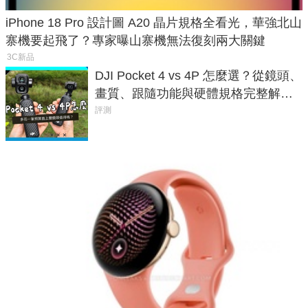
iPhone 18 Pro 設計圖 A20 晶片規格全看光，華強北山
寨機要起飛了？專家曝山寨機無法復刻兩大關鍵
3C新品
DJI Pocket 4 vs 4P 怎麼選？從鏡頭、
畫質、跟隨功能與硬體規格完整解
析，一次看懂兩台差異
評測