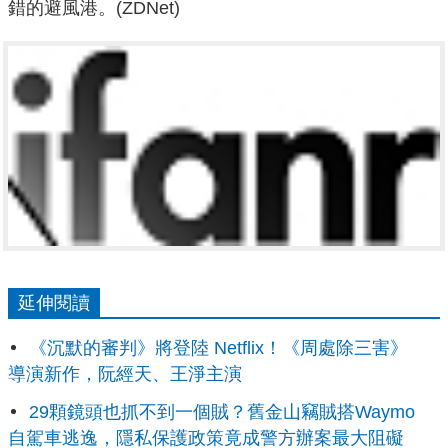
錯的避風港。(ZDNet)
延伸閱讀
《沉默的審判》將登陸 Netflix！《周處除三害》
導演新作，阮經天、王淨主演
29顆鏡頭也抓不到一個賊？舊金山竊賊搭Waymo
自駕車逃逸，隱私保護政策竟成警方辦案最大阻礙