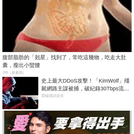
腹部脂肪的「剋星」找到了，常吃這幾物，吃走大肚
囊，瘦出小蠻腰
PR（新素簡）
史上最大DDoS攻擊！「KimWolf」殭
屍網路主謀被捕，破紀錄30Tbps流量
癱瘓全球！
雲端/資訊安全