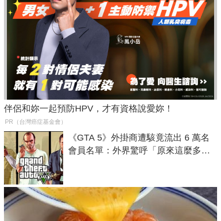
伴侶和妳一起預防HPV，才有資格說愛妳！
PR（台灣癌症基金會）
《GTA 5》外掛商遭駭竟流出 6 萬名
會員名單：外界驚呼「原來這麼多人
在開掛！」