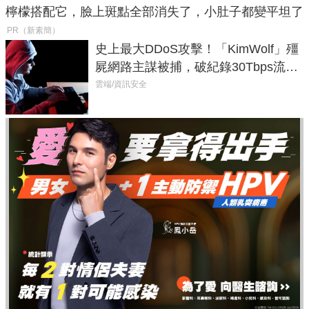
檸檬搭配它，臉上斑點全部消失了，小肚子都變平坦了
PR（新素簡）
史上最大DDoS攻擊！「KimWolf」殭
屍網路主謀被捕，破紀錄30Tbps流量
癱瘓全球！
雲端/資訊安全