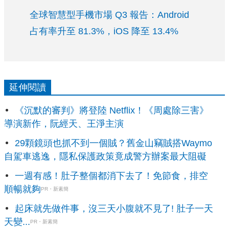
全球智慧型手機市場 Q3 報告：Android
占有率升至 81.3%，iOS 降至 13.4%
延伸閱讀
《沉默的審判》將登陸 Netflix！《周處除三害》
導演新作，阮經天、王淨主演
29顆鏡頭也抓不到一個賊？舊金山竊賊搭Waymo
自駕車逃逸，隱私保護政策竟成警方辦案最大阻礙
一週有感！肚子整個都消下去了！免節食，排空
順暢就夠
PR・新素簡
起床就先做件事，沒三天小腹就不見了! 肚子一天
天變...
PR・新素簡