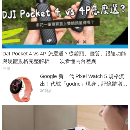
DJI Pocket 4 vs 4P 怎麼選？從鏡頭、畫質、跟隨功能
與硬體規格完整解析，一次看懂兩台差異
評測
Google 新一代 Pixel Watch 5 規格流
出！代號「godric」現身，記憶體增強
鎖定 AI 應用
3C新品