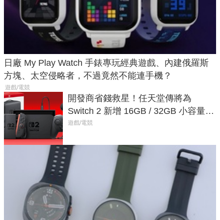
日廠 My Play Watch 手錶專玩經典遊戲、內建俄羅斯
方塊、太空侵略者，不過竟然不能連手機？
遊戲/電競
開發商省錢救星！任天堂傳將為
Switch 2 新增 16GB / 32GB 小容量遊
戲卡的選擇
遊戲/電競