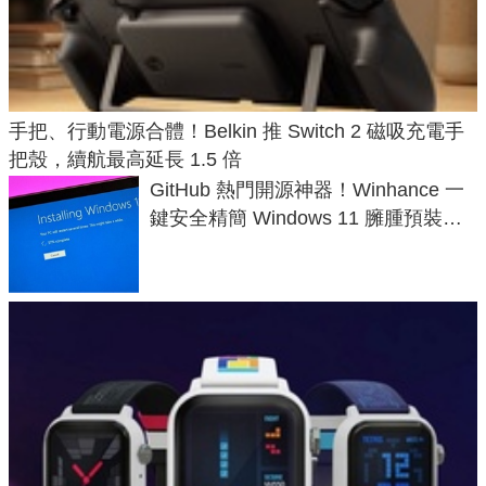
手把、行動電源合體！Belkin 推 Switch 2 磁吸充電手
把殼，續航最高延長 1.5 倍
GitHub 熱門開源神器！Winhance 一
鍵安全精簡 Windows 11 臃腫預裝軟
體與後台追蹤