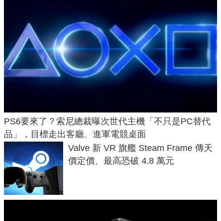
PS6要來了？索尼總裁曝次世代主機「不只是PC替代
品」，目標走出客廳、進軍電競桌面
Valve 新 VR 旗艦 Steam Frame 傳天
價定價、最高恐破 4.8 萬元