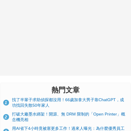
熱門文章
找了半輩子求助偵探都沒用！66歲加拿大男子靠ChatGPT，成
1
功找回失散50年家人
打破大廠墨水綁架！開源、無 DRM 限制的「Open Printer」概
2
念機亮相
用AI省下4小時竟被塞更多工作！過來人曝光：為什麼優秀員工