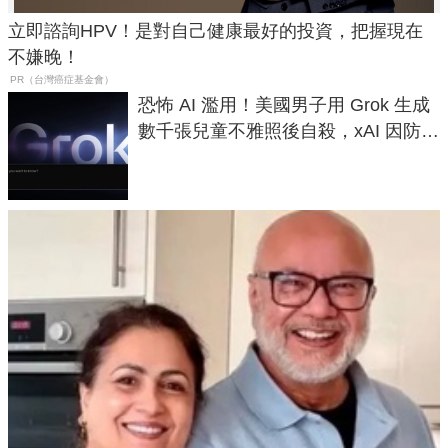
立即諮詢HPV！是對自己健康最好的投資，把握現在
不嫌晚！
PR（台灣癌症基金會）
恐怖 AI 濫用！美國男子用 Grok 生成
數千張兒童不雅照後自殺，xAI 因防護
失靈與不配合警方遭起訴