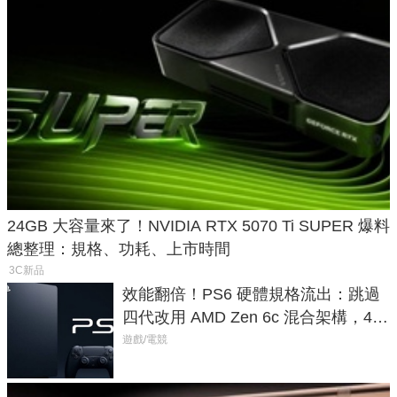
24GB 大容量來了！NVIDIA RTX 5070 Ti SUPER 爆料
總整理：規格、功耗、上市時間
3C新品
效能翻倍！PS6 硬體規格流出：跳過
四代改用 AMD Zen 6c 混合架構，4K
120fps 與全光追時代來臨
遊戲/電競