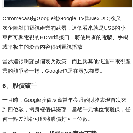
Chromecast是Google繼Google TV與Nexus Q後又一
次企圖敲開電視產業的武器，這個看來就是USB的小
東西可與電視的HDMI埠接口，將使用者的電腦、手機
或平板中的影音內容傳到電視播放。
當然這很明顯是個哀兵政策，而且與其他想進軍電視產
業的競爭者一樣，Google也還在尋找觀眾。
6、股價破千
十月時，Google股價反應當年亮眼的財務表現首次來
到四位數，擠身權值俱樂部，當然千元地位很難保，任
何一點差池都可能將股價打回三位數。