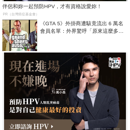
伴侶和妳一起預防HPV，才有資格說愛妳！
PR（台灣癌症基金會）
《GTA 5》外掛商遭駭竟流出 6 萬名
會員名單：外界驚呼「原來這麼多人
在開掛！」