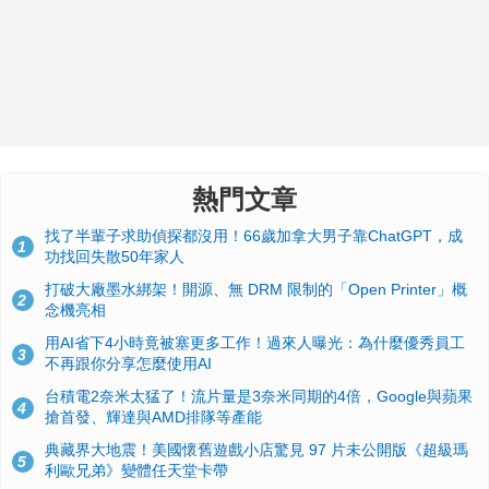
熱門文章
找了半輩子求助偵探都沒用！66歲加拿大男子靠ChatGPT，成
1
功找回失散50年家人
打破大廠墨水綁架！開源、無 DRM 限制的「Open Printer」概
2
念機亮相
用AI省下4小時竟被塞更多工作！過來人曝光：為什麼優秀員工
3
不再跟你分享怎麼使用AI
台積電2奈米太猛了！流片量是3奈米同期的4倍，Google與蘋果
4
搶首發、輝達與AMD排隊等產能
典藏界大地震！美國懷舊遊戲小店驚見 97 片未公開版《超級瑪
5
利歐兄弟》變體任天堂卡帶