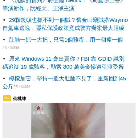
《沉默的審判》將登陸 Netflix！《周處除三害》
導演新作，阮經天、王淨主演
29顆鏡頭也抓不到一個賊？舊金山竊賊搭Waymo
自駕車逃逸，隱私保護政策竟成警方辦案最大阻礙
肚腩一抓一大把，只需1個雞蛋，用一個瘦一個
PR・新素簡
原來 Windows 11 會出賣你？FBI 靠 GDID 識別
碼追蹤 19 歲駭客，勒索 800 萬美金慘遭引渡受審
檸檬加它，堅持一週大肚腩不見了，重新回到45
公斤
PR・新素簡
仙桃牌
PR