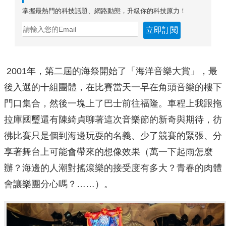
掌握最熱門的科技話題、網路動態，升級你的科技原力！
立即訂閱
2001年，第二屆的海祭開始了「海洋音樂大賞」，最
後入選的十組團體，在比賽當天一早在角頭音樂的樓下
門口集合，然後一塊上了巴士前往福隆。車程上我跟拖
拉庫國璽還有陳綺貞聊著這次音樂節的新奇與期待，彷
彿比賽只是個到海邊玩耍的名義、少了競賽的緊張、分
享著舞台上可能會帶來的想像效果（萬一下起雨怎麼
辦？海邊的人潮對搖滾樂的接受度有多大？青春的肉體
會讓樂團分心嗎？……）。