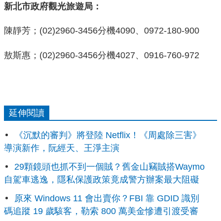
新北市政府觀光旅遊局：
陳靜芳；(02)2960-3456分機4090、0972-180-900
敖斯惠；(02)2960-3456分機4027、0916-760-972
延伸閱讀
《沉默的審判》將登陸 Netflix！《周處除三害》
導演新作，阮經天、王淨主演
29顆鏡頭也抓不到一個賊？舊金山竊賊搭Waymo
自駕車逃逸，隱私保護政策竟成警方辦案最大阻礙
原來 Windows 11 會出賣你？FBI 靠 GDID 識別
碼追蹤 19 歲駭客，勒索 800 萬美金慘遭引渡受審