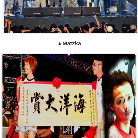
▲Matzka