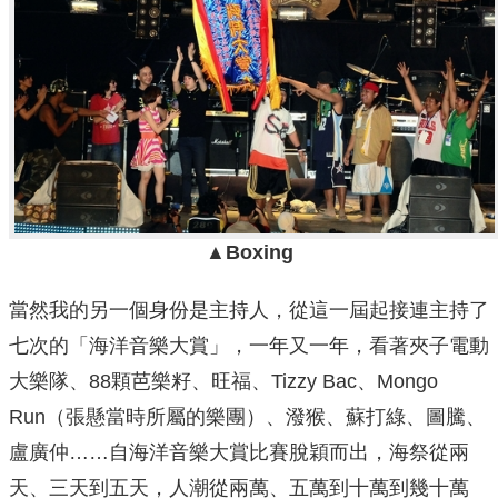
▲Boxing
當然我的另一個身份是主持人，從這一屆起接連主持了
七次的「海洋音樂大賞」，一年又一年，看著夾子電動
大樂隊、88顆芭樂籽、旺福、Tizzy Bac、Mongo
Run（張懸當時所屬的樂團）、潑猴、蘇打綠、圖騰、
盧廣仲……自海洋音樂大賞比賽脫穎而出，海祭從兩
天、三天到五天，人潮從兩萬、五萬到十萬到幾十萬