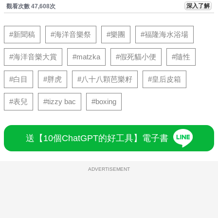
深入了解
觀看次數 47,608次
#新聞稿
#海洋音樂祭
#樂團
#福隆海水浴場
#海洋音樂大賞
#matzka
#假死貓小便
#隨性
#白目
#胖虎
#八十八顆芭樂籽
#皇后皮箱
#表兒
#tizzy bac
#boxing
送【10個ChatGPT的好工具】電子書
ADVERTISEMENT