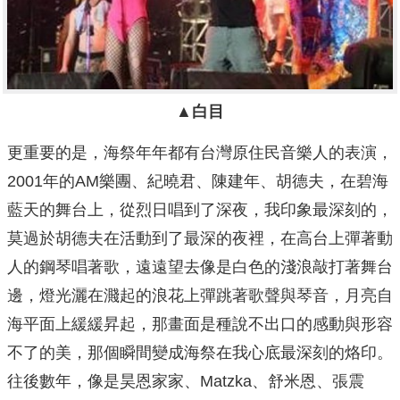
▲白目
更重要的是，海祭年年都有台灣原住民音樂人的表演，
2001年的AM樂團、紀曉君、陳建年、胡德夫，在碧海
藍天的舞台上，從烈日唱到了深夜，我印象最深刻的，
莫過於胡德夫在活動到了最深的夜裡，在高台上彈著動
人的鋼琴唱著歌，遠遠望去像是白色的淺浪敲打著舞台
邊，燈光灑在濺起的浪花上彈跳著歌聲與琴音，月亮自
海平面上緩緩昇起，那畫面是種說不出口的感動與形容
不了的美，那個瞬間變成海祭在我心底最深刻的烙印。
往後數年，像是昊恩家家、Matzka、舒米恩、張震