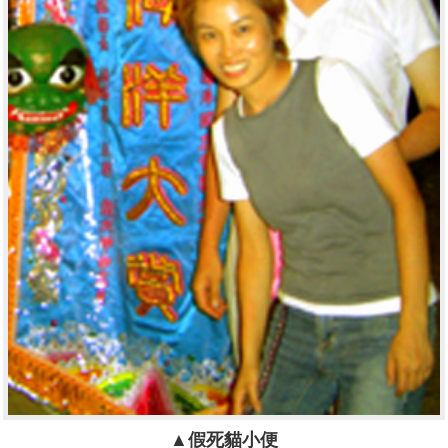
▲假死貓小便