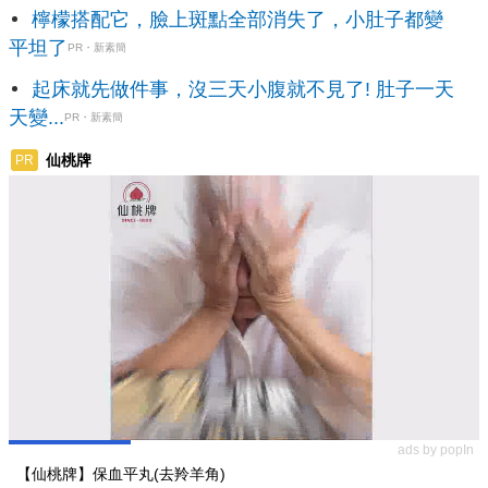
檸檬搭配它，臉上斑點全部消失了，小肚子都變
平坦了
PR・新素簡
起床就先做件事，沒三天小腹就不見了! 肚子一天
天變...
PR・新素簡
仙桃牌
PR
ads by popIn
【仙桃牌】保血平丸(去羚羊角)