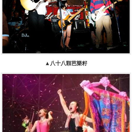
▲八十八顆芭樂籽