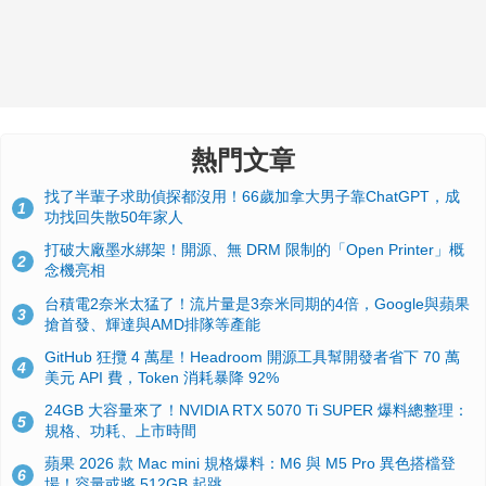
熱門文章
找了半輩子求助偵探都沒用！66歲加拿大男子靠ChatGPT，成
1
功找回失散50年家人
打破大廠墨水綁架！開源、無 DRM 限制的「Open Printer」概
2
念機亮相
台積電2奈米太猛了！流片量是3奈米同期的4倍，Google與蘋果
3
搶首發、輝達與AMD排隊等產能
GitHub 狂攬 4 萬星！Headroom 開源工具幫開發者省下 70 萬
4
美元 API 費，Token 消耗暴降 92%
24GB 大容量來了！NVIDIA RTX 5070 Ti SUPER 爆料總整理：
5
規格、功耗、上市時間
蘋果 2026 款 Mac mini 規格爆料：M6 與 M5 Pro 異色搭檔登
6
場！容量或將 512GB 起跳