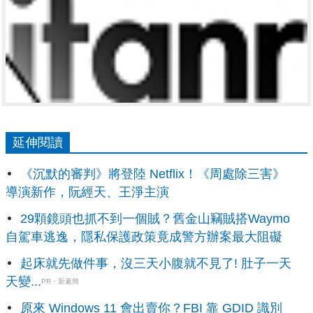
延伸閱讀
《沉默的審判》將登陸 Netflix！《周處除三害》
導演新作，阮經天、王淨主演
29顆鏡頭也抓不到一個賊？舊金山竊賊搭Waymo
自駕車逃逸，隱私保護政策竟成警方辦案最大阻礙
起床就先做件事，沒三天小腹就不見了! 肚子一天
天變...
PR・新素簡
原來 Windows 11 會出賣你？FBI 靠 GDID 識別