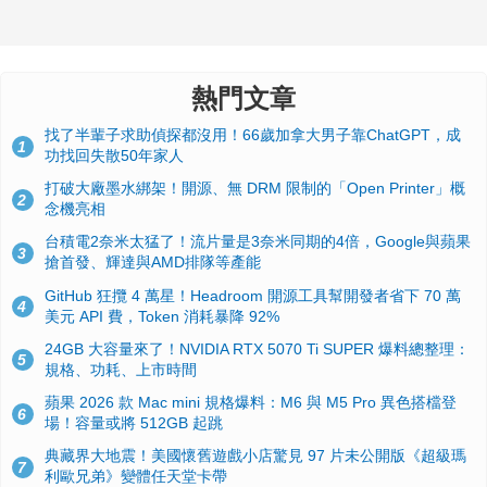
熱門文章
找了半輩子求助偵探都沒用！66歲加拿大男子靠ChatGPT，成
1
功找回失散50年家人
打破大廠墨水綁架！開源、無 DRM 限制的「Open Printer」概
2
念機亮相
台積電2奈米太猛了！流片量是3奈米同期的4倍，Google與蘋果
3
搶首發、輝達與AMD排隊等產能
GitHub 狂攬 4 萬星！Headroom 開源工具幫開發者省下 70 萬
4
美元 API 費，Token 消耗暴降 92%
24GB 大容量來了！NVIDIA RTX 5070 Ti SUPER 爆料總整理：
5
規格、功耗、上市時間
蘋果 2026 款 Mac mini 規格爆料：M6 與 M5 Pro 異色搭檔登
6
場！容量或將 512GB 起跳
典藏界大地震！美國懷舊遊戲小店驚見 97 片未公開版《超級瑪
7
利歐兄弟》變體任天堂卡帶