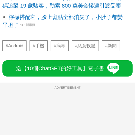
碼追蹤 19 歲駭客，勒索 800 萬美金慘遭引渡受審
檸檬搭配它，臉上斑點全部消失了，小肚子都變
平坦了
PR・新素簡
#Android
#手機
#病毒
#惡意軟體
#新聞
送【10個ChatGPT的好工具】電子書
ADVERTISEMENT