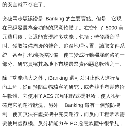
的安全就不存在了。
突破兩步驟認證是 iBanking 的主要賣點。
但是，它現
在已經發展為全功能的惡意軟體了。
在交付了 5000 美
元費用後，它還能實現許多功能，包括：轉發語音呼
叫、獲取設備周邊的聲音、追蹤地理位置、讀取文件系
統，甚至把允端操控設備，使其變成行動殭屍網路的一
部分。
研究員稱其為地下市場最昂貴的惡意軟體之一。
除了功能強大之外，iBanking 還可以阻止他人進行反
向工程，從而預防白帽駭客的研究，或者競爭者製造衍
生軟體。
它使用了AES 加密和程式碼混淆，使人很難
確定它的運行狀況。
另外，iBanking 還有一個預防機
制，使其無法在虛擬機中完美運行，而反向工程常常需
要使用虛擬機。
反分析能力在 PC 惡意軟體中很常見，