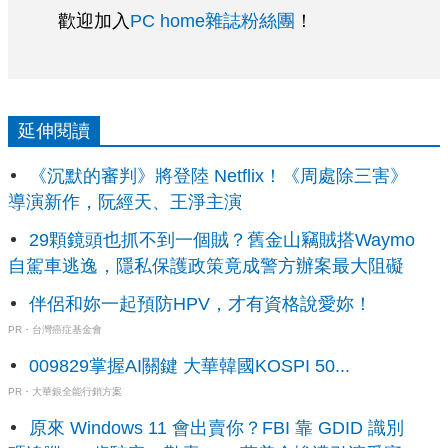
歡迎加入
PC home雜誌粉絲團
！
延伸閱讀
《沉默的審判》將登陸 Netflix！《周處除三害》
導演新作，阮經天、王淨主演
29顆鏡頭也抓不到一個賊？舊金山竊賊搭Waymo
自駕車逃逸，隱私保護政策竟成警方辦案最大阻礙
伴侶和妳一起預防HPV，才有資格說愛妳！
PR・台灣癌症基金會
009829掌握AI關鍵 大華韓國KOSPI 50...
PR・大華銀全能行銷方案
原來 Windows 11 會出賣你？FBI 靠 GDID 識別