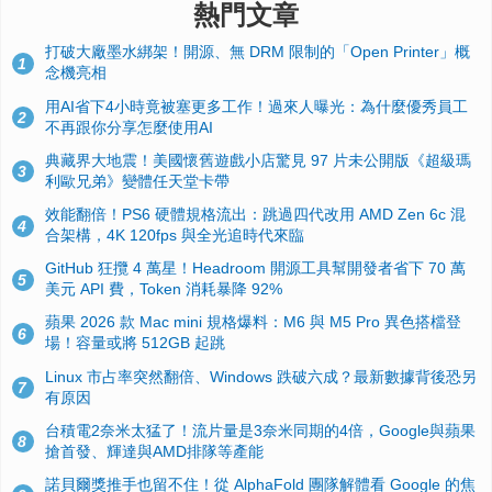
熱門文章
打破大廠墨水綁架！開源、無 DRM 限制的「Open Printer」概
1
念機亮相
用AI省下4小時竟被塞更多工作！過來人曝光：為什麼優秀員工
2
不再跟你分享怎麼使用AI
典藏界大地震！美國懷舊遊戲小店驚見 97 片未公開版《超級瑪
3
利歐兄弟》變體任天堂卡帶
效能翻倍！PS6 硬體規格流出：跳過四代改用 AMD Zen 6c 混
4
合架構，4K 120fps 與全光追時代來臨
GitHub 狂攬 4 萬星！Headroom 開源工具幫開發者省下 70 萬
5
美元 API 費，Token 消耗暴降 92%
蘋果 2026 款 Mac mini 規格爆料：M6 與 M5 Pro 異色搭檔登
6
場！容量或將 512GB 起跳
Linux 市占率突然翻倍、Windows 跌破六成？最新數據背後恐另
7
有原因
台積電2奈米太猛了！流片量是3奈米同期的4倍，Google與蘋果
8
搶首發、輝達與AMD排隊等產能
諾貝爾獎推手也留不住！從 AlphaFold 團隊解體看 Google 的焦