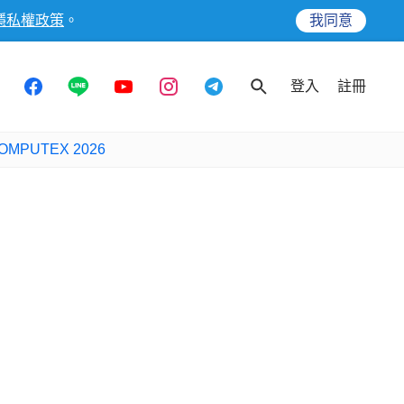
隱私權政策
。
我同意
登入
註冊
OMPUTEX 2026