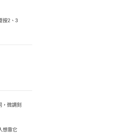
要按2、3
同，微調刻
樂人想靠它