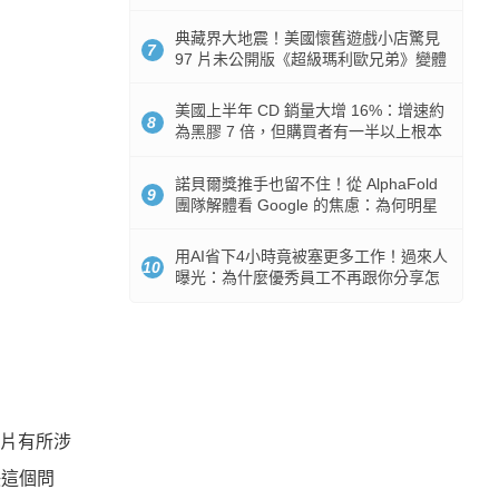
512GB 起跳
典藏界大地震！美國懷舊遊戲小店驚見
7
97 片未公開版《超級瑪利歐兄弟》變體
任天堂卡帶
美國上半年 CD 銷量大增 16%：增速約
8
為黑膠 7 倍，但購買者有一半以上根本
沒有播放器
諾貝爾獎推手也留不住！從 AlphaFold
9
團隊解體看 Google 的焦慮：為何明星
實驗室要為 Gemini 讓路？
用AI省下4小時竟被塞更多工作！過來人
10
曝光：為什麼優秀員工不再跟你分享怎
麼使用AI
片有所涉
決這個問