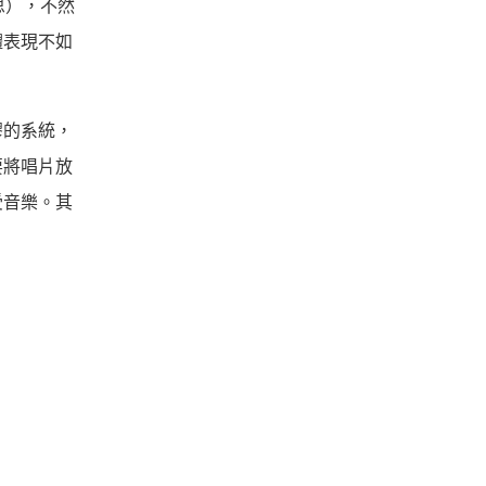
思），不然
體表現不如
膠的系統，
要將唱片放
受音樂。其