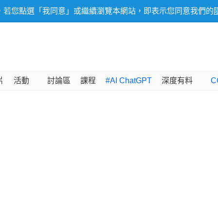
，若您點選「我同意」或繼續瀏覽本網站，即表示您同意我們的
片
活動
討論區
課程
#AI ChatGPT
深度有料
C