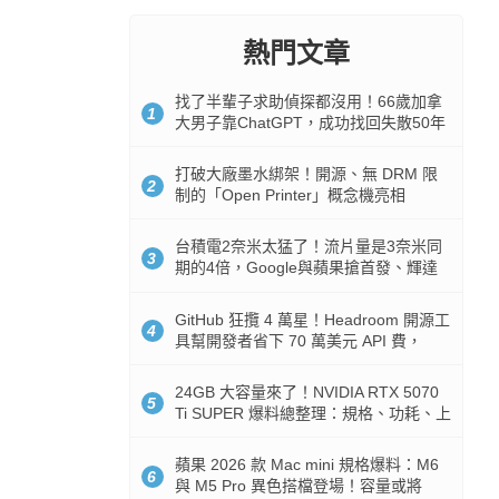
熱門文章
找了半輩子求助偵探都沒用！66歲加拿
1
大男子靠ChatGPT，成功找回失散50年
家人
打破大廠墨水綁架！開源、無 DRM 限
2
制的「Open Printer」概念機亮相
台積電2奈米太猛了！流片量是3奈米同
3
期的4倍，Google與蘋果搶首發、輝達
與AMD排隊等產能
GitHub 狂攬 4 萬星！Headroom 開源工
4
具幫開發者省下 70 萬美元 API 費，
Token 消耗暴降 92%
24GB 大容量來了！NVIDIA RTX 5070
5
Ti SUPER 爆料總整理：規格、功耗、上
市時間
蘋果 2026 款 Mac mini 規格爆料：M6
6
與 M5 Pro 異色搭檔登場！容量或將