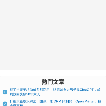
熱門文章
找了半輩子求助偵探都沒用！66歲加拿大男子靠ChatGPT，成
1
功找回失散50年家人
打破大廠墨水綁架！開源、無 DRM 限制的「Open Printer」概
2
念機亮相