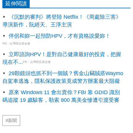
延伸閱讀
《沉默的審判》將登陸 Netflix！《周處除三害》
導演新作，阮經天、王淨主演
伴侶和妳一起預防HPV，才有資格說愛妳！
PR・台灣癌症基金會
立即諮詢HPV！是對自己健康最好的投資，把握
現在不...
PR・台灣癌症基金會
29顆鏡頭也抓不到一個賊？舊金山竊賊搭Waymo
自駕車逃逸，隱私保護政策竟成警方辦案最大阻礙
原來 Windows 11 會出賣你？FBI 靠 GDID 識別
碼追蹤 19 歲駭客，勒索 800 萬美金慘遭引渡受審
#新聞