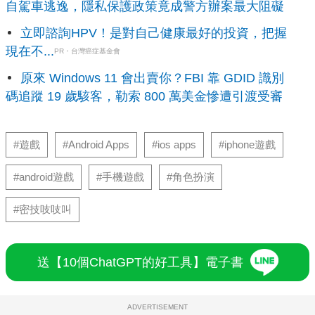
自駕車逃逸，隱私保護政策竟成警方辦案最大阻礙
立即諮詢HPV！是對自己健康最好的投資，把握
現在不...
PR・台灣癌症基金會
原來 Windows 11 會出賣你？FBI 靠 GDID 識別
碼追蹤 19 歲駭客，勒索 800 萬美金慘遭引渡受審
#遊戲
#Android Apps
#ios apps
#iphone遊戲
#android遊戲
#手機遊戲
#角色扮演
#密技吱吱叫
送【10個ChatGPT的好工具】電子書
ADVERTISEMENT