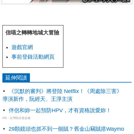
信喵之轉轉地城大冒險
遊戲官網
事前登錄活動網頁
延伸閱讀
《沉默的審判》將登陸 Netflix！《周處除三害》
導演新作，阮經天、王淨主演
伴侶和妳一起預防HPV，才有資格說愛妳！
PR・台灣癌症基金會
29顆鏡頭也抓不到一個賊？舊金山竊賊搭Waymo