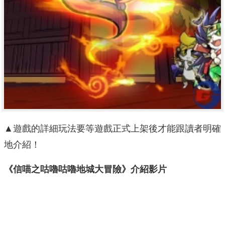
▲遊戲的詳細玩法要等遊戲正式上架後才能跟讀者明確
地介紹！
《信喵之咕嚕咕嚕地城大冒險》介紹影片