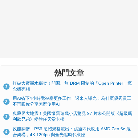
熱門文章
打破大廠墨水綁架！開源、無 DRM 限制的「Open Printer」概
1
念機亮相
用AI省下4小時竟被塞更多工作！過來人曝光：為什麼優秀員工
2
不再跟你分享怎麼使用AI
典藏界大地震！美國懷舊遊戲小店驚見 97 片未公開版《超級瑪
3
利歐兄弟》變體任天堂卡帶
效能翻倍！PS6 硬體規格流出：跳過四代改用 AMD Zen 6c 混
4
合架構，4K 120fps 與全光追時代來臨