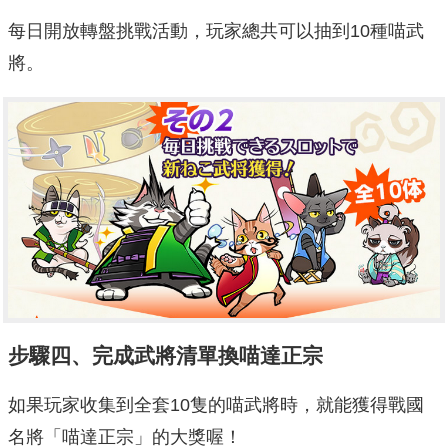
每日開放轉盤挑戰活動，玩家總共可以抽到10種喵武
將。
步驟四、完成武將清單換喵達正宗
如果玩家收集到全套10隻的喵武將時，就能獲得戰國
名將「喵達正宗」的大獎喔！