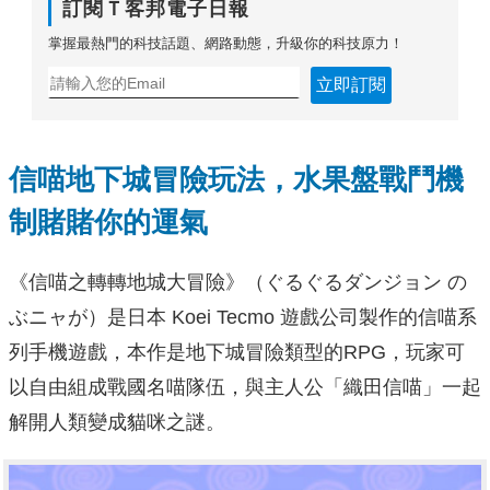
訂閱Ｔ客邦電子日報
掌握最熱門的科技話題、網路動態，升級你的科技原力！
立即訂閱
信喵地下城冒險玩法，水果盤戰鬥機
制賭賭你的運氣
《信喵之轉轉地城大冒險》（ぐるぐるダンジョン の
ぶニャが）是日本 Koei Tecmo 遊戲公司製作的信喵系
列手機遊戲，本作是地下城冒險類型的RPG，玩家可
以自由組成戰國名喵隊伍，與主人公「織田信喵」一起
解開人類變成貓咪之謎。