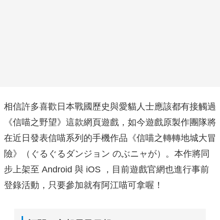
相信許多喜歡日本戰國歷史與愛貓人士應該都有接觸過
《信喵之野望》這款網頁遊戲，如今遊戲原製作團隊將
在近日發表信喵系列的手機作品《信喵之轉轉地城大冒
險》（ぐるぐるダンジョン のぶニャが）。本作將同
步上架至 Android 與 iOS ，目前遊戲官網也進行事前
登錄活動，只要參加就有阿江喵可拿喔！