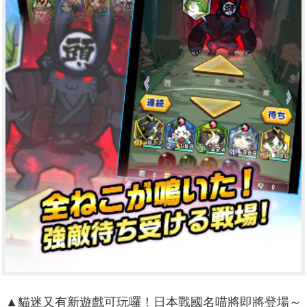
▲貓迷又有新遊戲可玩囉！日本戰國名喵將即將登場～