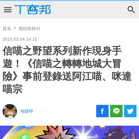
首頁
密技吱吱叫
2015.03.04 14:16
信喵之野望系列新作現身手
遊！《信喵之轉轉地城大冒
險》事前登錄送阿江喵、咪達
喵宗
地獄咩