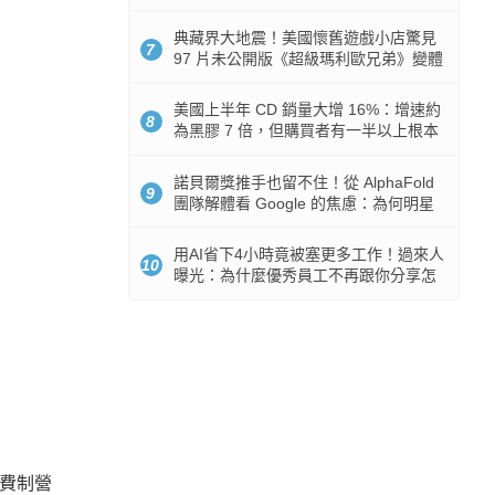
512GB 起跳
典藏界大地震！美國懷舊遊戲小店驚見
7
97 片未公開版《超級瑪利歐兄弟》變體
任天堂卡帶
美國上半年 CD 銷量大增 16%：增速約
8
為黑膠 7 倍，但購買者有一半以上根本
沒有播放器
諾貝爾獎推手也留不住！從 AlphaFold
9
團隊解體看 Google 的焦慮：為何明星
實驗室要為 Gemini 讓路？
用AI省下4小時竟被塞更多工作！過來人
10
曝光：為什麼優秀員工不再跟你分享怎
麼使用AI
付費制營