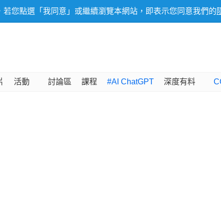
，若您點選「我同意」或繼續瀏覽本網站，即表示您同意我們的
片
活動
討論區
課程
#AI ChatGPT
深度有料
C