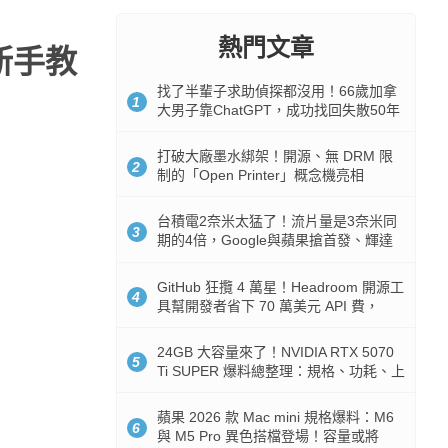
熱門文章
》新手教
找了半輩子求助偵探都沒用！66歲加拿
1
大男子靠ChatGPT，成功找回失散50年
家人
打破大廠墨水綁架！開源、無 DRM 限
2
制的「Open Printer」概念機亮相
台積電2奈米太猛了！流片量是3奈米同
3
期的4倍，Google與蘋果搶首發、輝達
與AMD排隊等產能
GitHub 狂攬 4 萬星！Headroom 開源工
4
具幫開發者省下 70 萬美元 API 費，
Token 消耗暴降 92%
24GB 大容量來了！NVIDIA RTX 5070
5
Ti SUPER 爆料總整理：規格、功耗、上
市時間
蘋果 2026 款 Mac mini 規格爆料：M6
6
與 M5 Pro 異色搭檔登場！容量或將