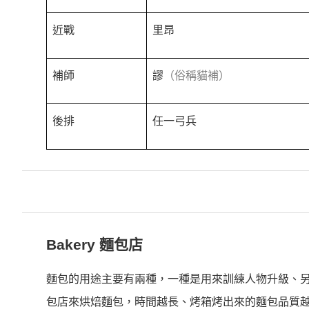
近戰
里昂
補師
謬
（俗稱貓補）
後排
任一弓兵
Bakery 麵包店
麵包的用途主要有兩種，一種是用來訓練人物升級、
包店來烘焙麵包，時間越長、烤箱烤出來的麵包品質越