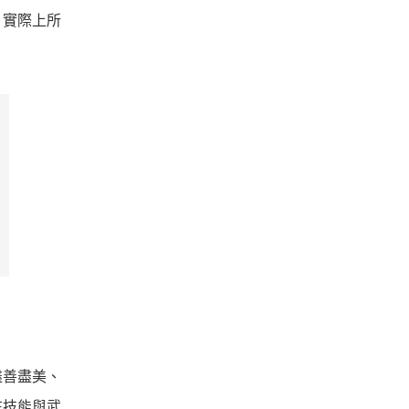
，實際上所
盡善盡美、
在技能與武