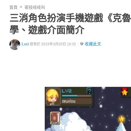
首頁
密技吱吱叫
三消角色扮演手機遊戲《克魯賽德戰
學、遊戲介面簡介
Lvci
收藏此文
發表於 2015年3月20日 18:35