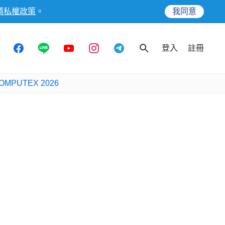
隱私權政策
。
我同意
登入
註冊
OMPUTEX 2026