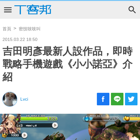
首頁
密技吱吱叫
2015.03.22 18:50
吉田明彥最新人設作品，即時
戰略手機遊戲《小小諾亞》介
紹
Lvci