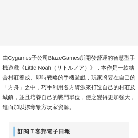
由Cygames子公司BlazeGames所開發營運的智慧型手
機遊戲《Little Noah（リトルノア）》，本作是一款結
合村莊養成、即時戰略的手機遊戲，玩家將要在自己的
「方舟」之中，巧手利用各方資源來打造自己的村莊及
城鎮，並且培養自己的戰鬥單位，使之變得更加強大，
進而加以掠奪敵方玩家資源。
訂閱Ｔ客邦電子日報