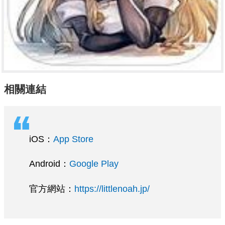
相關連結
iOS：
App Store
Android：
Google Play
官方網站：
https://littlenoah.jp/