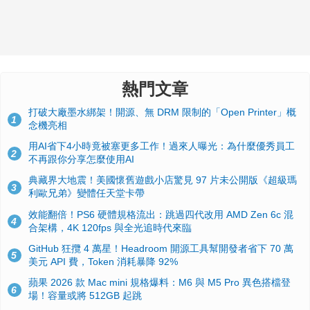
熱門文章
打破大廠墨水綁架！開源、無 DRM 限制的「Open Printer」概
1
念機亮相
用AI省下4小時竟被塞更多工作！過來人曝光：為什麼優秀員工
2
不再跟你分享怎麼使用AI
典藏界大地震！美國懷舊遊戲小店驚見 97 片未公開版《超級瑪
3
利歐兄弟》變體任天堂卡帶
效能翻倍！PS6 硬體規格流出：跳過四代改用 AMD Zen 6c 混
4
合架構，4K 120fps 與全光追時代來臨
GitHub 狂攬 4 萬星！Headroom 開源工具幫開發者省下 70 萬
5
美元 API 費，Token 消耗暴降 92%
蘋果 2026 款 Mac mini 規格爆料：M6 與 M5 Pro 異色搭檔登
6
場！容量或將 512GB 起跳