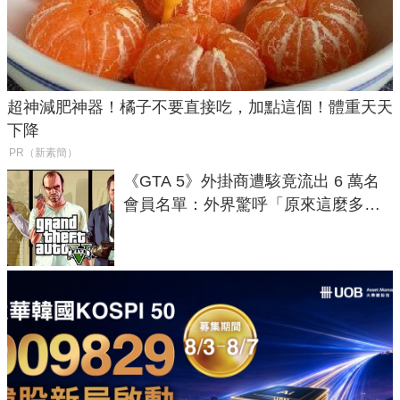
超神減肥神器！橘子不要直接吃，加點這個！體重天天
下降
PR（新素簡）
《GTA 5》外掛商遭駭竟流出 6 萬名
會員名單：外界驚呼「原來這麼多人
在開掛！」