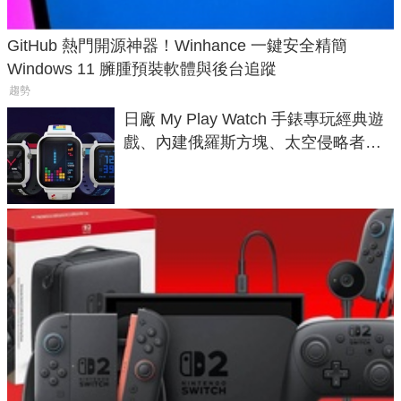
GitHub 熱門開源神器！Winhance 一鍵安全精簡
Windows 11 臃腫預裝軟體與後台追蹤
趨勢
日廠 My Play Watch 手錶專玩經典遊
戲、內建俄羅斯方塊、太空侵略者，
不過竟然不能連手機？