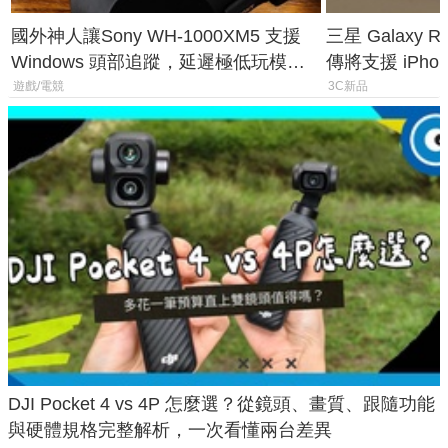
國外神人讓Sony WH-1000XM5 支援
三星 Galaxy 
Windows 頭部追蹤，延遲極低玩模擬
傳將支援 iPho
飛行超有感
慧家電連動功
遊戲/電競
3C新品
DJI Pocket 4 vs 4P 怎麼選？從鏡頭、畫質、跟隨功能
與硬體規格完整解析，一次看懂兩台差異