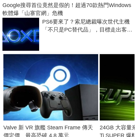
Google搜尋首位竟然是假的！超過70款熱門Windows
軟體爆「山寨官網」危機
PS6要來了？索尼總裁曝次世代主機
「不只是PC替代品」，目標走出客
廳、進軍電競桌面
Valve 新 VR 旗艦 Steam Frame 傳天
24GB 大容量來了
價定價、最高恐破 4.8 萬元
Ti SUPER