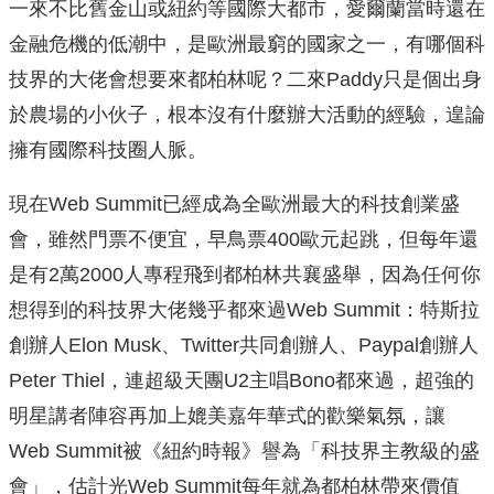
一來不比舊金山或紐約等國際大都市，愛爾蘭當時還在
金融危機的低潮中，是歐洲最窮的國家之一，有哪個科
技界的大佬會想要來都柏林呢？二來Paddy只是個出身
於農場的小伙子，根本沒有什麼辦大活動的經驗，遑論
擁有國際科技圈人脈。
現在Web Summit已經成為全歐洲最大的科技創業盛
會，雖然門票不便宜，早鳥票400歐元起跳，但每年還
是有2萬2000人專程飛到都柏林共襄盛舉，因為任何你
想得到的科技界大佬幾乎都來過Web Summit：特斯拉
創辦人Elon Musk、Twitter共同創辦人、Paypal創辦人
Peter Thiel，連超級天團U2主唱Bono都來過，超強的
明星講者陣容再加上媲美嘉年華式的歡樂氣氛，讓
Web Summit被《紐約時報》譽為「科技界主教級的盛
會」，估計光Web Summit每年就為都柏林帶來價值