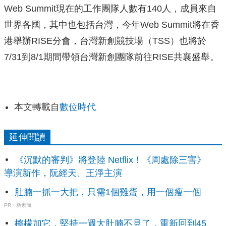
Web Summit現在的工作團隊人數有140人，成員來自
世界各國，其中也包括台灣，今年Web Summit將在香
港舉辦RISE分會，台灣新創競技場（TSS）也將於
7/31到8/1期間帶領台灣新創團隊前往RISE共襄盛舉。
本文轉載自
數位時代
延伸閱讀
《沉默的審判》將登陸 Netflix！《周處除三害》
導演新作，阮經天、王淨主演
肚腩一抓一大把，只需1個雞蛋，用一個瘦一個
PR・新素簡
檸檬加它，堅持一週大肚腩不見了，重新回到45