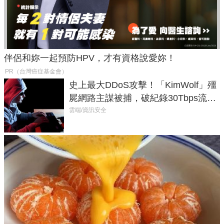
伴侶和妳一起預防HPV，才有資格說愛妳！
PR（台灣癌症基金會）
史上最大DDoS攻擊！「KimWolf」殭
屍網路主謀被捕，破紀錄30Tbps流量
癱瘓全球！
雲端/資訊安全