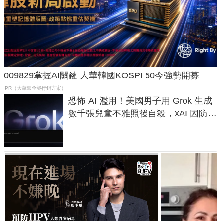
009829掌握AI關鍵 大華韓國KOSPI 50今強勢開募
PR（大華銀全能行銷方案）
恐怖 AI 濫用！美國男子用 Grok 生成
數千張兒童不雅照後自殺，xAI 因防護
失靈與不配合警方遭起訴