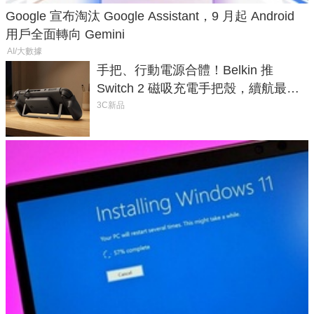
Google 宣布淘汰 Google Assistant，9 月起 Android
用戶全面轉向 Gemini
AI/大數據
手把、行動電源合體！Belkin 推
Switch 2 磁吸充電手把殼，續航最高
延長 1.5 倍
3C新品