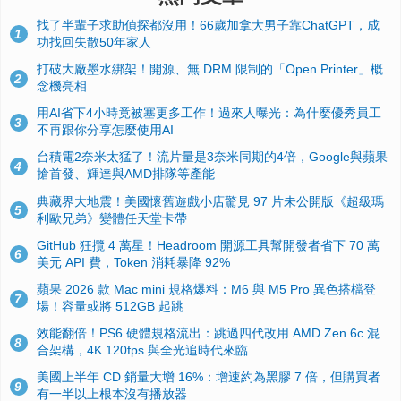
找了半輩子求助偵探都沒用！66歲加拿大男子靠ChatGPT，成
1
功找回失散50年家人
打破大廠墨水綁架！開源、無 DRM 限制的「Open Printer」概
2
念機亮相
用AI省下4小時竟被塞更多工作！過來人曝光：為什麼優秀員工
3
不再跟你分享怎麼使用AI
台積電2奈米太猛了！流片量是3奈米同期的4倍，Google與蘋果
4
搶首發、輝達與AMD排隊等產能
典藏界大地震！美國懷舊遊戲小店驚見 97 片未公開版《超級瑪
5
利歐兄弟》變體任天堂卡帶
GitHub 狂攬 4 萬星！Headroom 開源工具幫開發者省下 70 萬
6
美元 API 費，Token 消耗暴降 92%
蘋果 2026 款 Mac mini 規格爆料：M6 與 M5 Pro 異色搭檔登
7
場！容量或將 512GB 起跳
效能翻倍！PS6 硬體規格流出：跳過四代改用 AMD Zen 6c 混
8
合架構，4K 120fps 與全光追時代來臨
美國上半年 CD 銷量大增 16%：增速約為黑膠 7 倍，但購買者
9
有一半以上根本沒有播放器