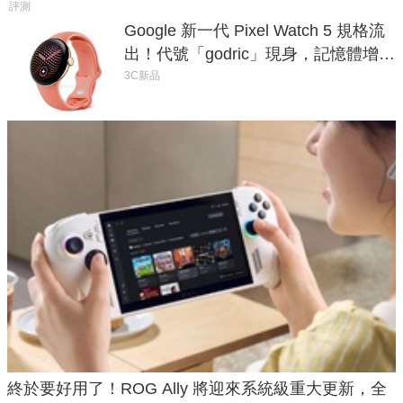
評測
Google 新一代 Pixel Watch 5 規格流
出！代號「godric」現身，記憶體增強
鎖定 AI 應用
3C新品
終於要好用了！ROG Ally 將迎來系統級重大更新，全