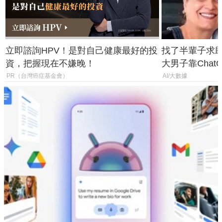
立即諮詢HPV！是對自己健康最好的投
找了半輩子求助
資，把握現在不嫌晚！
大男子靠Chat
年家人
PR（台灣癌症基金會）
AI/大數據