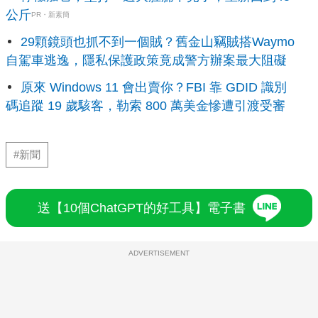
公斤
PR・新素簡
29顆鏡頭也抓不到一個賊？舊金山竊賊搭Waymo
自駕車逃逸，隱私保護政策竟成警方辦案最大阻礙
原來 Windows 11 會出賣你？FBI 靠 GDID 識別
碼追蹤 19 歲駭客，勒索 800 萬美金慘遭引渡受審
#新聞
送【10個ChatGPT的好工具】電子書
ADVERTISEMENT