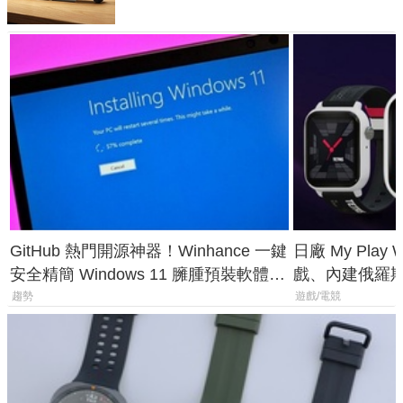
GitHub 熱門開源神器！Winhance 一鍵
日廠 My Play
安全精簡 Windows 11 臃腫預裝軟體與
戲、內建俄羅
後台追蹤
過竟然不能連
趨勢
遊戲/電競