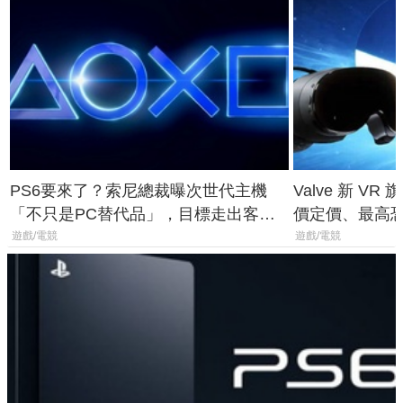
PS6要來了？索尼總裁曝次世代主機
Valve 新 VR 
「不只是PC替代品」，目標走出客
價定價、最高恐破
廳、進軍電競桌面
遊戲/電競
遊戲/電競