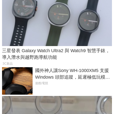
三星發表 Galaxy Watch Ultra2 與 Watch9 智慧手錶，
導入潛水與越野跑導航功能
3C新品
國外神人讓Sony WH-1000XM5 支援
Windows 頭部追蹤，延遲極低玩模擬
飛行超有感
遊戲/電競