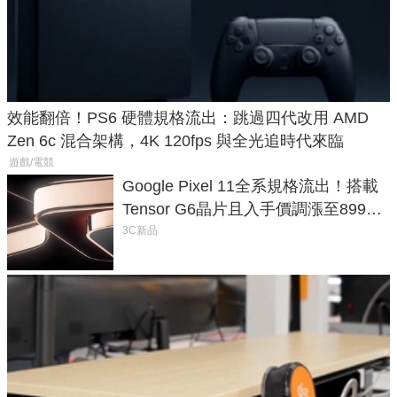
效能翻倍！PS6 硬體規格流出：跳過四代改用 AMD
Zen 6c 混合架構，4K 120fps 與全光追時代來臨
遊戲/電競
Google Pixel 11全系規格流出！搭載
Tensor G6晶片且入手價調漲至899美
元
3C新品