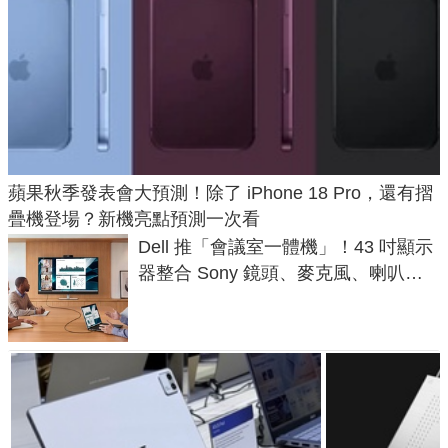
蘋果秋季發表會大預測！除了 iPhone 18 Pro，還有摺
疊機登場？新機亮點預測一次看
Dell 推「會議室一體機」！43 吋顯示
器整合 Sony 鏡頭、麥克風、喇叭，
一條 USB-C 就能開會