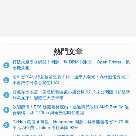
熱門文章
打破大廠墨水綁架！開源、無 DRM 限制的「Open Printer」概
1
念機亮相
用AI省下4小時竟被塞更多工作！過來人曝光：為什麼優秀員工
2
不再跟你分享怎麼使用AI
典藏界大地震！美國懷舊遊戲小店驚見 97 片未公開版《超級瑪
3
利歐兄弟》變體任天堂卡帶
效能翻倍！PS6 硬體規格流出：跳過四代改用 AMD Zen 6c 混
4
合架構，4K 120fps 與全光追時代來臨
GitHub 狂攬 4 萬星！Headroom 開源工具幫開發者省下 70 萬
5
美元 API 費，Token 消耗暴降 92%