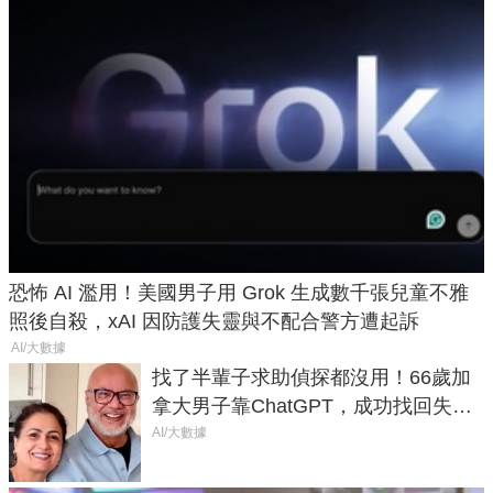
恐怖 AI 濫用！美國男子用 Grok 生成數千張兒童不雅
照後自殺，xAI 因防護失靈與不配合警方遭起訴
AI/大數據
找了半輩子求助偵探都沒用！66歲加
拿大男子靠ChatGPT，成功找回失散
50年家人
AI/大數據