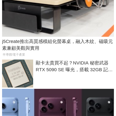
j5Create推出高質感模組化螢幕桌，融入木紋、磁吸元
素兼顧美觀與實用
半導體/電子產業
顯卡太貴買不起？NVIDIA 秘密武器
RTX 5090 SE 曝光，搭載 32GB 記憶
體