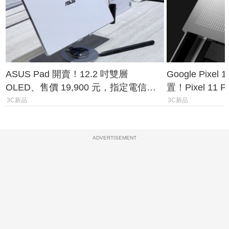
ASUS Pad 開賣！12.2 吋雙層
Google Pixe
OLED、售價 19,900 元，指定電信資
置！Pixel 11
費最低 0 元入手
1.6%
3C新品
3C新品
ADVERTISEMENT