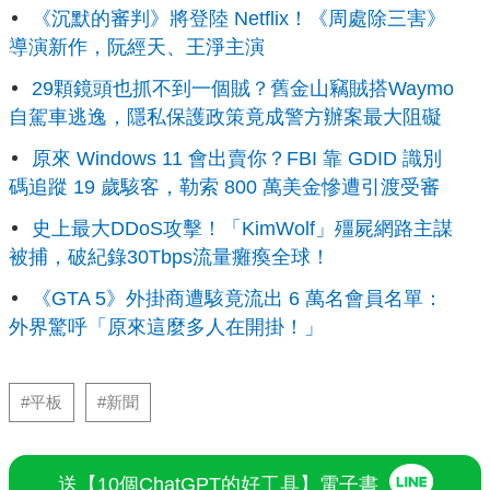
《沉默的審判》將登陸 Netflix！《周處除三害》
導演新作，阮經天、王淨主演
29顆鏡頭也抓不到一個賊？舊金山竊賊搭Waymo
自駕車逃逸，隱私保護政策竟成警方辦案最大阻礙
原來 Windows 11 會出賣你？FBI 靠 GDID 識別
碼追蹤 19 歲駭客，勒索 800 萬美金慘遭引渡受審
史上最大DDoS攻擊！「KimWolf」殭屍網路主謀
被捕，破紀錄30Tbps流量癱瘓全球！
《GTA 5》外掛商遭駭竟流出 6 萬名會員名單：
外界驚呼「原來這麼多人在開掛！」
#平板
#新聞
送【10個ChatGPT的好工具】電子書