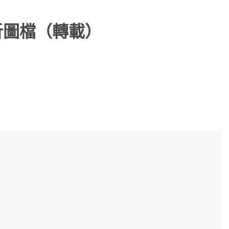
析圖檔（轉載）