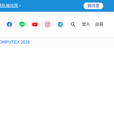
隱私權政策
。
我同意
登入
註冊
OMPUTEX 2026