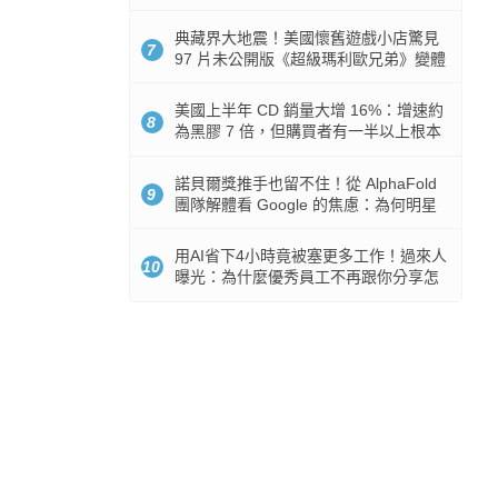
512GB 起跳
典藏界大地震！美國懷舊遊戲小店驚見
7
97 片未公開版《超級瑪利歐兄弟》變體
任天堂卡帶
美國上半年 CD 銷量大增 16%：增速約
8
為黑膠 7 倍，但購買者有一半以上根本
沒有播放器
諾貝爾獎推手也留不住！從 AlphaFold
9
團隊解體看 Google 的焦慮：為何明星
實驗室要為 Gemini 讓路？
用AI省下4小時竟被塞更多工作！過來人
10
曝光：為什麼優秀員工不再跟你分享怎
麼使用AI