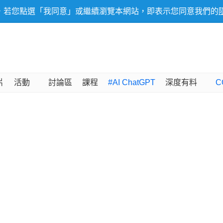
，若您點選「我同意」或繼續瀏覽本網站，即表示您同意我們的
片
活動
討論區
課程
#AI ChatGPT
深度有料
C