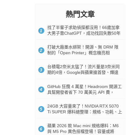
熱門文章
找了半輩子求助偵探都沒用！66歲加拿
1
大男子靠ChatGPT，成功找回失散50年
家人
打破大廠墨水綁架！開源、無 DRM 限
2
制的「Open Printer」概念機亮相
台積電2奈米太猛了！流片量是3奈米同
3
期的4倍，Google與蘋果搶首發、輝達
與AMD排隊等產能
GitHub 狂攬 4 萬星！Headroom 開源工
4
具幫開發者省下 70 萬美元 API 費，
Token 消耗暴降 92%
24GB 大容量來了！NVIDIA RTX 5070
5
Ti SUPER 爆料總整理：規格、功耗、上
市時間
蘋果 2026 款 Mac mini 規格爆料：M6
6
與 M5 Pro 異色搭檔登場！容量或將