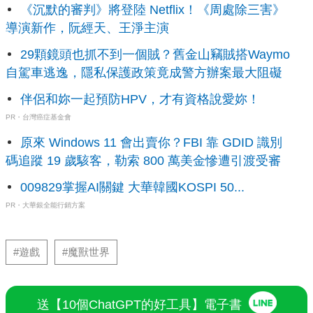
《沉默的審判》將登陸 Netflix！《周處除三害》
導演新作，阮經天、王淨主演
29顆鏡頭也抓不到一個賊？舊金山竊賊搭Waymo
自駕車逃逸，隱私保護政策竟成警方辦案最大阻礙
伴侶和妳一起預防HPV，才有資格說愛妳！
PR・台灣癌症基金會
原來 Windows 11 會出賣你？FBI 靠 GDID 識別
碼追蹤 19 歲駭客，勒索 800 萬美金慘遭引渡受審
009829掌握AI關鍵 大華韓國KOSPI 50...
PR・大華銀全能行銷方案
#遊戲
#魔獸世界
送【10個ChatGPT的好工具】電子書