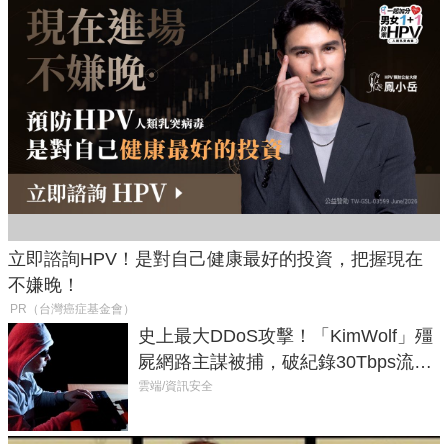
立即諮詢HPV！是對自己健康最好的投資，把握現在
不嫌晚！
PR（台灣癌症基金會）
史上最大DDoS攻擊！「KimWolf」殭
屍網路主謀被捕，破紀錄30Tbps流量
癱瘓全球！
雲端/資訊安全