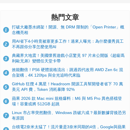
熱門文章
打破大廠墨水綁架！開源、無 DRM 限制的「Open Printer」概
1
念機亮相
用AI省下4小時竟被塞更多工作！過來人曝光：為什麼優秀員工
2
不再跟你分享怎麼使用AI
典藏界大地震！美國懷舊遊戲小店驚見 97 片未公開版《超級瑪
3
利歐兄弟》變體任天堂卡帶
效能翻倍！PS6 硬體規格流出：跳過四代改用 AMD Zen 6c 混
4
合架構，4K 120fps 與全光追時代來臨
GitHub 狂攬 4 萬星！Headroom 開源工具幫開發者省下 70 萬
5
美元 API 費，Token 消耗暴降 92%
蘋果 2026 款 Mac mini 規格爆料：M6 與 M5 Pro 異色搭檔登
6
場！容量或將 512GB 起跳
Linux 市占率突然翻倍、Windows 跌破六成？最新數據背後恐另
7
有原因
台積電2奈米太猛了！流片量是3奈米同期的4倍，Google與蘋果
8