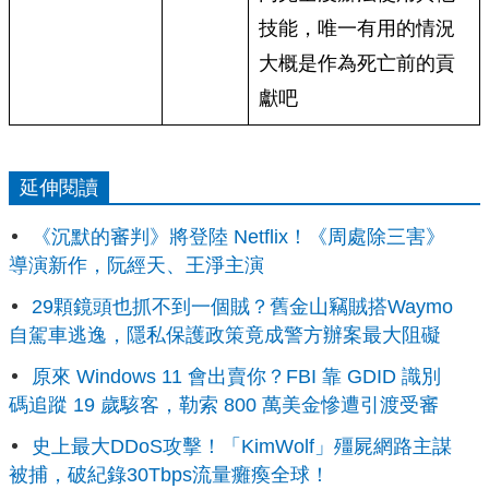
技能，唯一有用的情況
大概是作為死亡前的貢
獻吧
延伸閱讀
《沉默的審判》將登陸 Netflix！《周處除三害》
導演新作，阮經天、王淨主演
29顆鏡頭也抓不到一個賊？舊金山竊賊搭Waymo
自駕車逃逸，隱私保護政策竟成警方辦案最大阻礙
原來 Windows 11 會出賣你？FBI 靠 GDID 識別
碼追蹤 19 歲駭客，勒索 800 萬美金慘遭引渡受審
史上最大DDoS攻擊！「KimWolf」殭屍網路主謀
被捕，破紀錄30Tbps流量癱瘓全球！