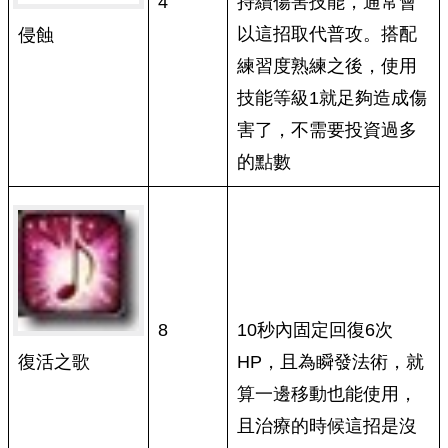
4
持續傷害技能，通常會
以這招取代普攻。搭配
侵蝕
練習度熟練之後，使用
技能等級1就足夠造成傷
害了，不需要投資過多
的點數
8
10秒內固定回復6次
復活之歌
HP，且為瞬發法術，就
算一邊移動也能使用，
且治療的時候這招是沒