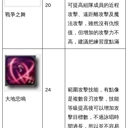
20
可提高組隊成員的近程
攻擊、遠距離攻擊及魔
戰爭之舞
法攻擊，雖然沒有仇恨
值，但增加的攻擊力不
高，建議把練習度點滿
24
範圍攻擊技能，有點像
大地悲鳴
是複數音刃攻擊，技能
等級提高後可以增加攻
擊目標數，不過詠唱時
間過長，所以並不容易