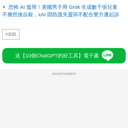
恐怖 AI 濫用！美國男子用 Grok 生成數千張兒童
不雅照後自殺，xAI 因防護失靈與不配合警方遭起訴
#遊戲
送【10個ChatGPT的好工具】電子書
ADVERTISEMENT