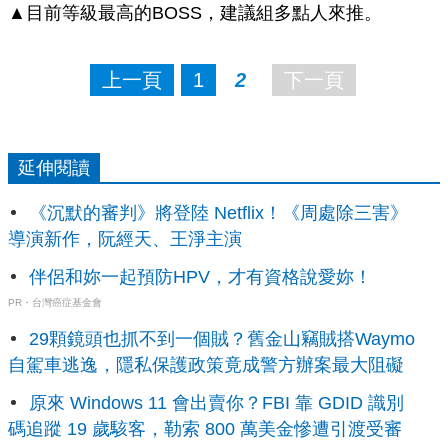
▲目前等級最高的BOSS，建議組多點人來推。
上一頁
1
2
下一頁
延伸閱讀
《沉默的審判》將登陸 Netflix！《周處除三害》
導演新作，阮經天、王淨主演
伴侶和妳一起預防HPV，才有資格說愛妳！
PR・台灣癌症基金會
29顆鏡頭也抓不到一個賊？舊金山竊賊搭Waymo
自駕車逃逸，隱私保護政策竟成警方辦案最大阻礙
原來 Windows 11 會出賣你？FBI 靠 GDID 識別
碼追蹤 19 歲駭客，勒索 800 萬美金慘遭引渡受審