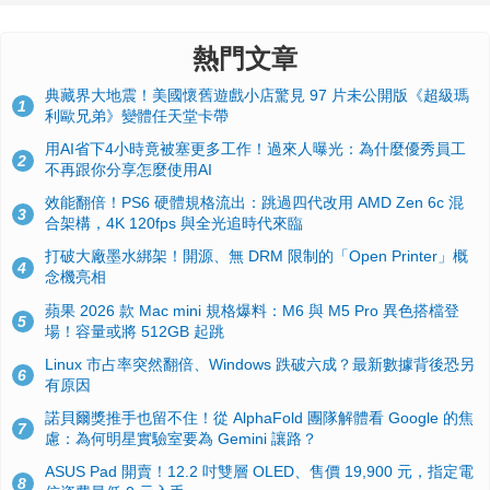
熱門文章
典藏界大地震！美國懷舊遊戲小店驚見 97 片未公開版《超級瑪
1
利歐兄弟》變體任天堂卡帶
用AI省下4小時竟被塞更多工作！過來人曝光：為什麼優秀員工
2
不再跟你分享怎麼使用AI
效能翻倍！PS6 硬體規格流出：跳過四代改用 AMD Zen 6c 混
3
合架構，4K 120fps 與全光追時代來臨
打破大廠墨水綁架！開源、無 DRM 限制的「Open Printer」概
4
念機亮相
蘋果 2026 款 Mac mini 規格爆料：M6 與 M5 Pro 異色搭檔登
5
場！容量或將 512GB 起跳
Linux 市占率突然翻倍、Windows 跌破六成？最新數據背後恐另
6
有原因
諾貝爾獎推手也留不住！從 AlphaFold 團隊解體看 Google 的焦
7
慮：為何明星實驗室要為 Gemini 讓路？
ASUS Pad 開賣！12.2 吋雙層 OLED、售價 19,900 元，指定電
8