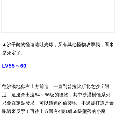
▲沙子醃物怪遠遠吐光球，又有其他怪物攻擊我，看來
是死定了。
LV55～60
往沙漠地獄右上方前進，一直到普拉比斯北之沙丘附
近，這邊會出沒54～56級的怪物，其中沙漠樹怪系列
只會在定點發呆，可以遠遠的偷襲牠，不過被打還是會
跑過來反擊！再往上方還有4隻1組58級墮落的小魔