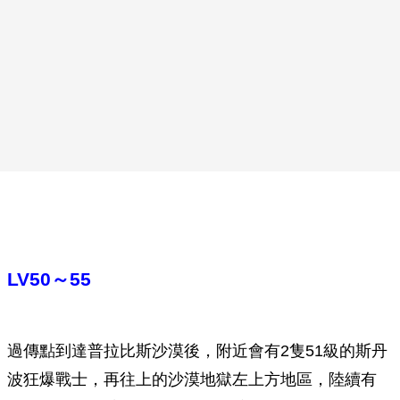
LV50～55
過傳點到達普拉比斯沙漠後，附近會有2隻51級的斯丹
波狂爆戰士，再往上的沙漠地獄左上方地區，陸續有