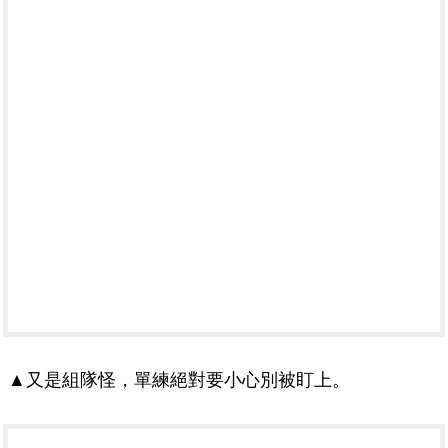
▲又是組隊怪，單練絕對要小心別被盯上。