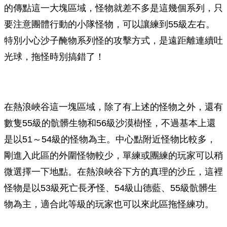
的傳點這一大塊區域，怪物就差不多是這幾個系列，只
要注意團體行動的小隊怪物，可以讓練到55級左右。
特別小心沙子醃物系列怪的攻擊方式，是遠距離連續吐
光球，拖怪時別搞錯了！
在熱浪峽谷這一塊區域，除了有上述的怪物之外，還有
數隻55級的骯髒生物和56級沙漠樹怪，不過基本上還
是以51～54級的怪物為主。中心點附近怪物比較多，
剛進入此區的外圍怪物較少，單練或團練的玩家可以稍
微選擇一下地點。在熱浪峽谷下方的真理的沙丘，這裡
怪物是以53級死亡長矛怪、54級山德藍、55級骯髒生
物為主，適合此等級的玩家也可以來此區拖怪練功。