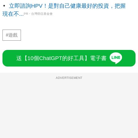
立即諮詢HPV！是對自己健康最好的投資，把握
現在不...
PR・台灣癌症基金會
#遊戲
送【10個ChatGPT的好工具】電子書
ADVERTISEMENT