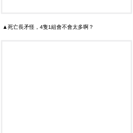
▲死亡長矛怪，4隻1組會不會太多啊？