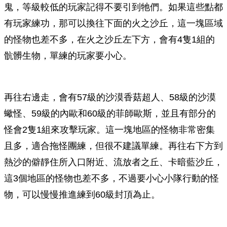
鬼，等級較低的玩家記得不要引到牠們。如果這些點都
有玩家練功，那可以換往下面的火之沙丘，這一塊區域
的怪物也差不多，在火之沙丘左下方，會有4隻1組的
骯髒生物，單練的玩家要小心。
再往右邊走，會有57級的沙漠香菇超人、58級的沙漠
蠍怪、59級的內歐和60級的菲師歐斯，並且有部分的
怪會2隻1組來攻擊玩家。這一塊地區的怪物非常密集
且多，適合拖怪團練，但很不建議單練。再往右下方到
熱沙的僻靜住所入口附近、流放者之丘、卡暗藍沙丘，
這3個地區的怪物也差不多，不過要小心小隊行動的怪
物，可以慢慢推進練到60級封頂為止。