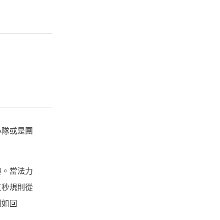
小隊或是團
趣。當法力
五秒規則從
例如回