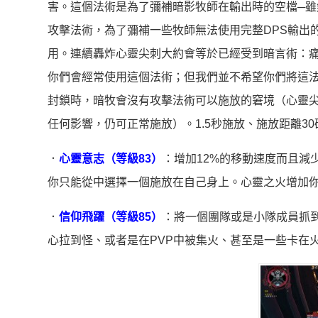
害。這個法術是為了彌補暗影牧師在輸出時的空檔─
攻擊法術，為了彌補一些牧師無法使用完整DPS輸出
用。連續轟炸心靈尖刺大約會等於已經受到暗言術：痛影
你們會經常使用這個法術；但我們並不希望你們將這
封鎖時，暗牧會沒有攻擊法術可以施放的窘境（心靈
任何影響，仍可正常施放）。1.5秒施放、施放距離3
．
心靈意志（等級83）
：增加12%的移動速度而且減
你只能從中選擇一個施放在自己身上。心靈之火增加
．
信仰飛躍（等級85）
：將一個團隊或是小隊成員抓
心拉到怪、或者是在PVP中被集火、甚至是一些卡在火