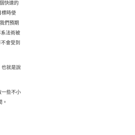
個快速的
目標時使
為我們預期
影系法術被
將不會受到
，也就是說
救一些不小
間。