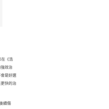
以在《浩
階強效治
不會是好選
是更快的治
標後續傷