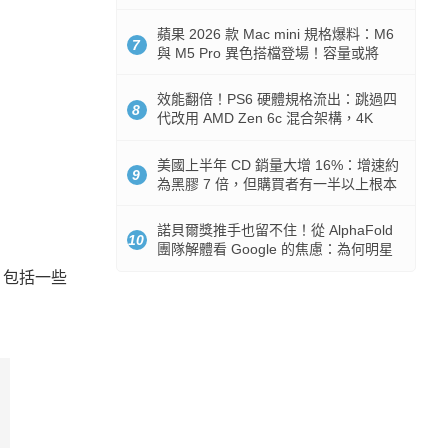
Token 消耗暴降 92%
蘋果 2026 款 Mac mini 規格爆料：M6
7
與 M5 Pro 異色搭檔登場！容量或將
512GB 起跳
效能翻倍！PS6 硬體規格流出：跳過四
8
代改用 AMD Zen 6c 混合架構，4K
120fps 與全光追時代來臨
美國上半年 CD 銷量大增 16%：增速約
9
為黑膠 7 倍，但購買者有一半以上根本
沒有播放器
諾貝爾獎推手也留不住！從 AlphaFold
10
團隊解體看 Google 的焦慮：為何明星
實驗室要為 Gemini 讓路？
，包括一些