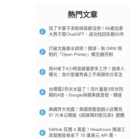
熱門文章
找了半輩子求助偵探都沒用！66歲加拿
1
大男子靠ChatGPT，成功找回失散50年
家人
打破大廠墨水綁架！開源、無 DRM 限
2
制的「Open Printer」概念機亮相
用AI省下4小時竟被塞更多工作！過來人
3
曝光：為什麼優秀員工不再跟你分享怎
麼使用AI
台積電2奈米太猛了！流片量是3奈米同
4
期的4倍，Google與蘋果搶首發、輝達
與AMD排隊等產能
典藏界大地震！美國懷舊遊戲小店驚見
5
97 片未公開版《超級瑪利歐兄弟》變體
任天堂卡帶
GitHub 狂攬 4 萬星！Headroom 開源工
6
具幫開發者省下 70 萬美元 API 費，