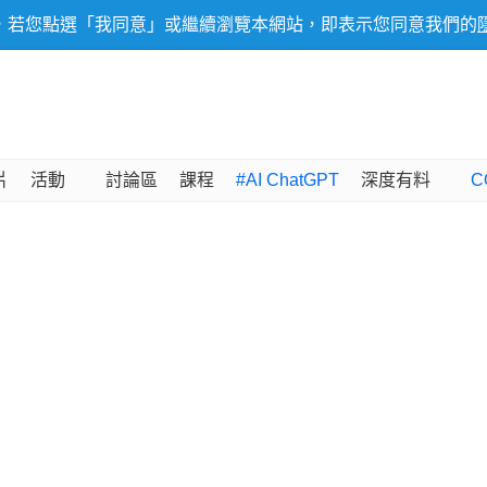
，若您點選「我同意」或繼續瀏覽本網站，即表示您同意我們的
片
活動
討論區
課程
#AI ChatGPT
深度有料
C