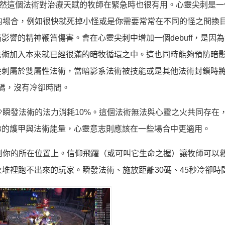
雖然這個法術對治療天賦的牧師在緊急時也很有用。心靈尖刺是一
的場合，例如很快就死掉小怪或是你需要常常在不同的怪之間換
響的精神鞭笞傷害。會在心靈尖刺中增加一個debuff，是因
法術加入本來就已經很滿的暗牧循環之中。這也同時能夠預防暗
尖刺屬於雙屬性法術，當暗影系法術被技能或是其他法術封鎖時
0碼，沒有冷卻時間。
少瞬發法術的法力消耗10%。這個法術無法與心靈之火共同存在
你的護甲與法術能量，心靈意志則應該在一些場合中更適用。
到你的所在位置上。信仰飛躍（或可叫它生命之握）讓牧師可以
堆裡跑不出來的玩家。瞬發法術、施放距離30碼、45秒冷卻時