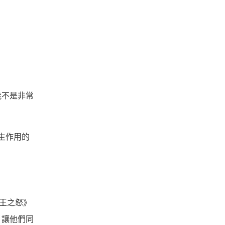
能不是非常
生作用的
王之怒》
，讓他們同