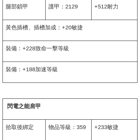
腿部鎖甲
護甲：2129
+512耐力
黃色插槽、插槽加成：+20敏捷
裝備：+228致命一擊等級
裝備：+188加速等級
閃電之能肩甲
拾取後綁定
物品等級：359
+233敏捷