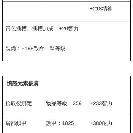
+218精神
黃色插槽、插槽加成：+20智力
裝備：+198致命一擊等級
憤怒元素披肩
拾取後綁定
物品等級：359
+233智力
肩部鎖甲
護甲：1825
+380耐力