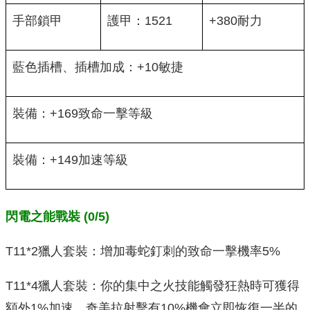
手部鎖甲
護甲：1521
+380耐力
藍色插槽、插槽加成：+10敏捷
裝備：+169致命一擊等級
裝備：+149加速等級
閃電之能戰裝 (0/5)
T11*2獵人套裝：增加毒蛇釘刺的致命一擊機率5%
T11*4獵人套裝：你的集中之火技能觸發狂熱時可獲得
額外1%加速，奇美拉射擊有10%機會立即恢復一半的