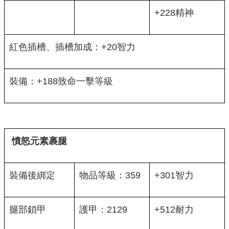
+228精神
紅色插槽、插槽加成：+20智力
裝備：+188致命一擊等級
憤怒元素裹腿
裝備後綁定
物品等級：359
+301智力
腿部鎖甲
護甲：2129
+512耐力