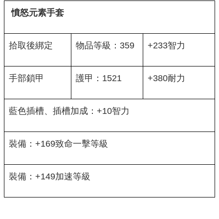
憤怒元素手套
拾取後綁定
物品等級：359
+233智力
手部鎖甲
護甲：1521
+380耐力
藍色插槽、插槽加成：+10智力
裝備：+169致命一擊等級
裝備：+149加速等級