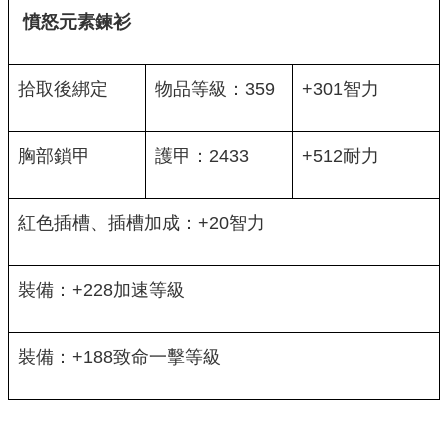
憤怒元素鍊衫
拾取後綁定
物品等級：359
+301智力
胸部鎖甲
護甲：2433
+512耐力
紅色插槽、插槽加成：+20智力
裝備：+228加速等級
裝備：+188致命一擊等級