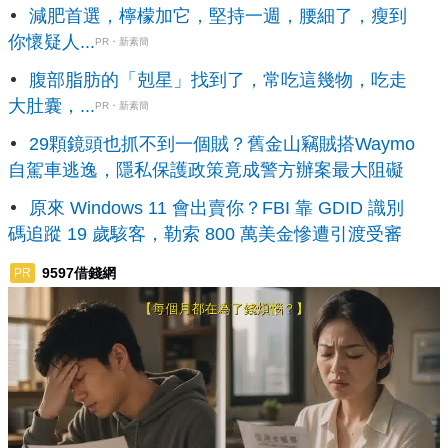
減肥首選，檸檬加它，堅持一週，腰細了，瘦到
你懷疑人...
PR・新素簡
腹部脂肪的「剋星」找到了，常吃這幾物，吃走
大肚囊，...
PR・新素簡
29顆鏡頭也抓不到一個賊？舊金山竊賊搭Waymo
自駕車逃逸，隱私保護政策竟成警方辦案最大阻礙
原來 Windows 11 會出賣你？FBI 靠 GDID 識別
碼追蹤 19 歲駭客，勒索 800 萬美金慘遭引渡受審
9597借錢網
PR