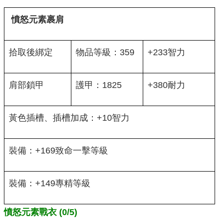
憤怒元素裹肩
拾取後綁定
物品等級：359
+233智力
肩部鎖甲
護甲：1825
+380耐力
黃色插槽、插槽加成：+10智力
裝備：+169致命一擊等級
裝備：+149專精等級
憤怒元素戰衣 (0/5)