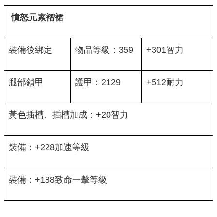
憤怒元素褶裙
裝備後綁定
物品等級：359
+301智力
腿部鎖甲
護甲：2129
+512耐力
黃色插槽、插槽加成：+20智力
裝備：+228加速等級
裝備：+188致命一擊等級