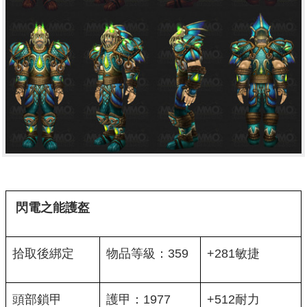
閃電之能護盔
拾取後綁定
物品等級：359
+281敏捷
頭部鎖甲
護甲：1977
+512耐力