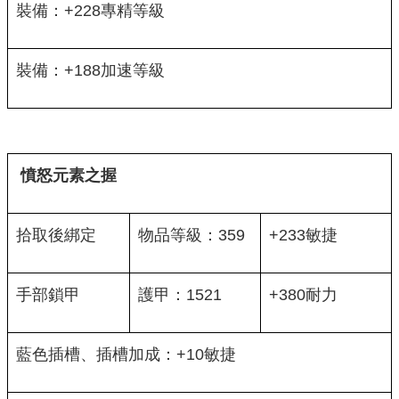
裝備：+228專精等級
裝備：+188加速等級
憤怒元素之握
拾取後綁定
物品等級：359
+233敏捷
手部鎖甲
護甲：1521
+380耐力
藍色插槽、插槽加成：+10敏捷