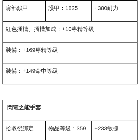
肩部鎖甲
護甲：1825
+380耐力
紅色插槽、插槽加成：+10專精等級
裝備：+169專精等級
裝備：+149命中等級
閃電之能手套
拾取後綁定
物品等級：359
+233敏捷