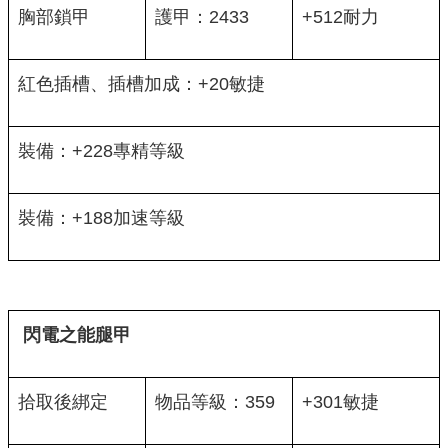
胸部鎖甲
護甲：2433
+512耐力
紅色插槽、插槽加成：+20敏捷
裝備：+228專精等級
裝備：+188加速等級
閃電之能腿甲
拾取後綁定
物品等級：359
+301敏捷