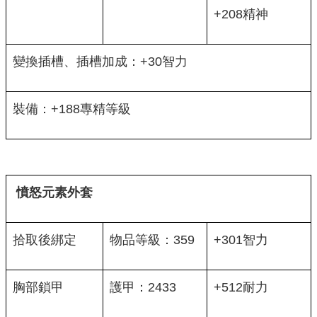
+208精神
變換插槽、插槽加成：+30智力
裝備：+188專精等級
憤怒元素外套
拾取後綁定
物品等級：359
+301智力
胸部鎖甲
護甲：2433
+512耐力