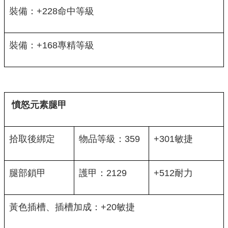
裝備：+228命中等級
裝備：+168專精等級
憤怒元素腿甲
拾取後綁定
物品等級：359
+301敏捷
腿部鎖甲
護甲：2129
+512耐力
黃色插槽、插槽加成：+20敏捷