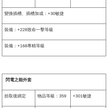
變換插槽、插槽加成：+30敏捷
裝備：+228致命一擊等級
裝備：+168專精等級
閃電之能外套
拾取後綁定
物品等級：359
+301敏捷