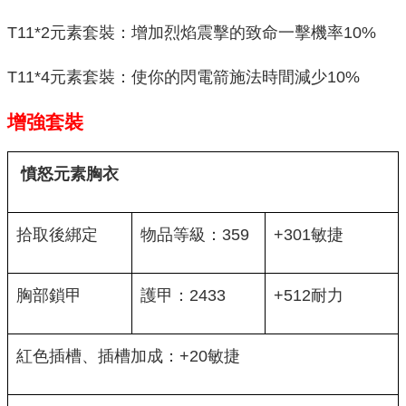
T11*2元素套裝：增加烈焰震擊的致命一擊機率10%
T11*4元素套裝：使你的閃電箭施法時間減少10%
增強套裝
憤怒元素胸衣
拾取後綁定
物品等級：359
+301敏捷
胸部鎖甲
護甲：2433
+512耐力
紅色插槽、插槽加成：+20敏捷