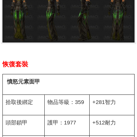
恢復套裝
憤怒元素面甲
拾取後綁定
物品等級：359
+281智力
頭部鎖甲
護甲：1977
+512耐力