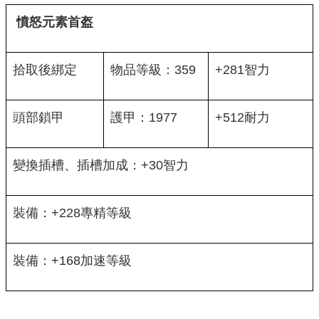
憤怒元素首盔
拾取後綁定
物品等級：359
+281智力
頭部鎖甲
護甲：1977
+512耐力
變換插槽、插槽加成：+30智力
裝備：+228專精等級
裝備：+168加速等級