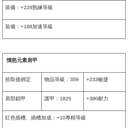
裝備：+228熟練等級
裝備：+188加速等級
憤怒元素肩甲
拾取後綁定
物品等級：359
+233敏捷
肩部鎖甲
護甲：1825
+380耐力
紅色插槽、插槽加成：+10專精等級