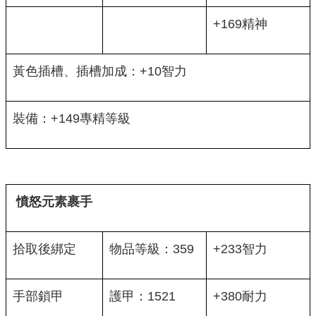
+169精神
黃色插槽、插槽加成：+10智力
裝備：+149專精等級
憤怒元素裹手
拾取後綁定
物品等級：359
+233智力
手部鎖甲
護甲：1521
+380耐力