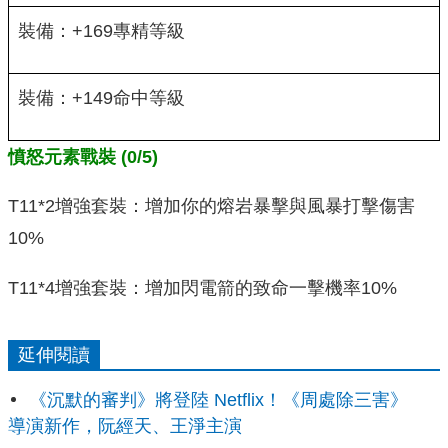
裝備：+169專精等級
裝備：+149命中等級
憤怒元素戰裝 (0/5)
T11*2增強套裝：增加你的熔岩暴擊與風暴打擊傷害
10%
T11*4增強套裝：增加閃電箭的致命一擊機率10%
延伸閱讀
《沉默的審判》將登陸 Netflix！《周處除三害》
導演新作，阮經天、王淨主演