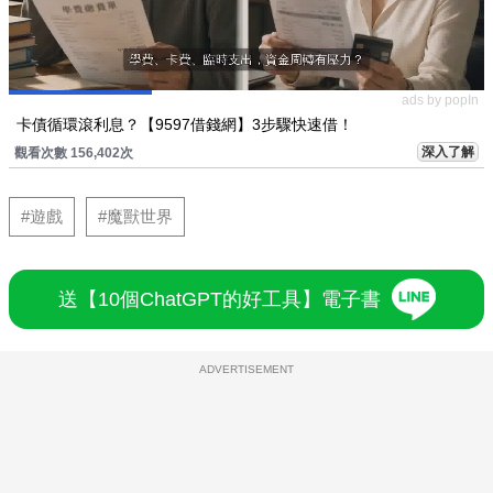
ads by popIn
卡債循環滾利息？【9597借錢網】3步驟快速借！
深入了解
觀看次數 156,402次
#遊戲
#魔獸世界
送【10個ChatGPT的好工具】電子書
ADVERTISEMENT