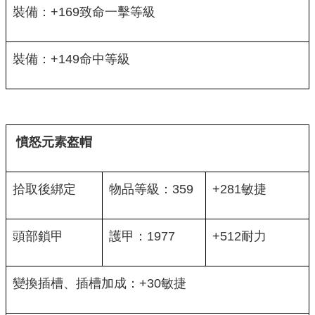
裝備：+169致命一擊等級
裝備：+149命中等級
憤怒元素盔帽
拾取後綁定
物品等級：359
+281敏捷
頭部鎖甲
護甲：1977
+512耐力
變換插槽、插槽加成：+30敏捷