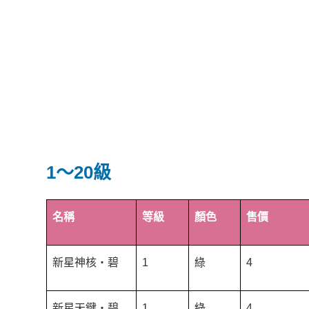
1～20級
名稱
等級
顏色
售價
新星神核‧碧
1
綠
4
新星天鍵‧碧
1
綠
4