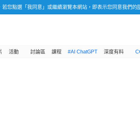
，若您點選「我同意」或繼續瀏覽本網站，即表示您同意我們的
片
活動
討論區
課程
#AI ChatGPT
深度有料
C