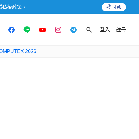
隱私權政策
。
我同意
登入
註冊
OMPUTEX 2026