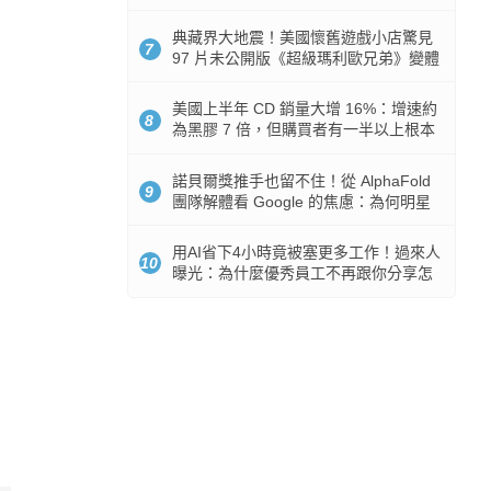
512GB 起跳
典藏界大地震！美國懷舊遊戲小店驚見
7
97 片未公開版《超級瑪利歐兄弟》變體
任天堂卡帶
美國上半年 CD 銷量大增 16%：增速約
8
為黑膠 7 倍，但購買者有一半以上根本
沒有播放器
諾貝爾獎推手也留不住！從 AlphaFold
9
團隊解體看 Google 的焦慮：為何明星
實驗室要為 Gemini 讓路？
用AI省下4小時竟被塞更多工作！過來人
10
曝光：為什麼優秀員工不再跟你分享怎
麼使用AI