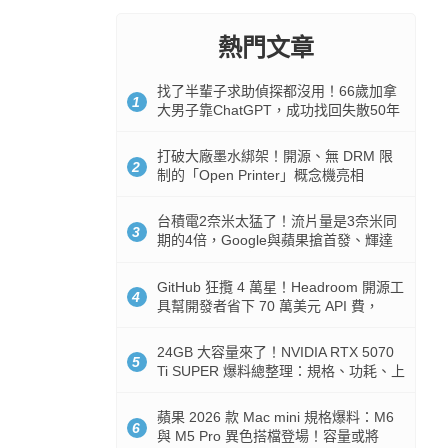
熱門文章
找了半輩子求助偵探都沒用！66歲加拿
1
大男子靠ChatGPT，成功找回失散50年
家人
打破大廠墨水綁架！開源、無 DRM 限
2
制的「Open Printer」概念機亮相
台積電2奈米太猛了！流片量是3奈米同
3
期的4倍，Google與蘋果搶首發、輝達
與AMD排隊等產能
GitHub 狂攬 4 萬星！Headroom 開源工
4
具幫開發者省下 70 萬美元 API 費，
Token 消耗暴降 92%
24GB 大容量來了！NVIDIA RTX 5070
5
Ti SUPER 爆料總整理：規格、功耗、上
市時間
蘋果 2026 款 Mac mini 規格爆料：M6
6
與 M5 Pro 異色搭檔登場！容量或將