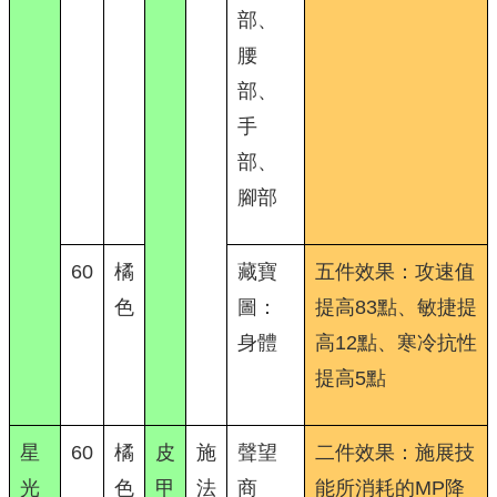
部、
腰
部、
手
部、
腳部
60
橘
藏寶
五件效果：攻速值
色
圖：
提高83點、敏捷提
身體
高12點、寒冷抗性
提高5點
星
60
橘
皮
施
聲望
二件效果：施展技
光
色
甲
法
商
能所消耗的MP降