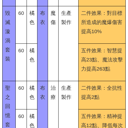
毀
60
橘
布
魔
生產
二件效果：對目標
滅
色
衣
傷
製作
所造成的魔爆傷害
漩
提高10%
渦
套
60
橘
五件效果：智慧提
裝
色
高23點、魔法攻擊
力提高263點
聖
60
橘
布
治
生產
二件效果：全抗性
之
色
衣
療
製作
提高2點
回
憶
60
橘
五件效果：精神提
套
色
高12點、降低每次