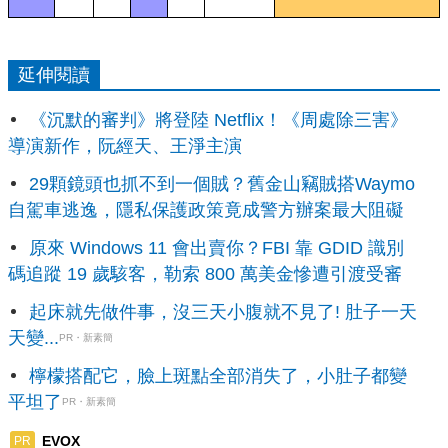
延伸閱讀
《沉默的審判》將登陸 Netflix！《周處除三害》
導演新作，阮經天、王淨主演
29顆鏡頭也抓不到一個賊？舊金山竊賊搭Waymo
自駕車逃逸，隱私保護政策竟成警方辦案最大阻礙
原來 Windows 11 會出賣你？FBI 靠 GDID 識別
碼追蹤 19 歲駭客，勒索 800 萬美金慘遭引渡受審
起床就先做件事，沒三天小腹就不見了! 肚子一天
天變...
PR・新素簡
檸檬搭配它，臉上斑點全部消失了，小肚子都變
平坦了
PR・新素簡
EVOX
PR