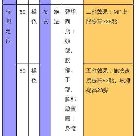
時
60
橘
布
施
聲望
二件效果：MP上
間
色
衣
法
商
限提高328點
定
店：
位
頭
部、
腰
部、
60
橘
五件效果：施法速
手
色
度提高83點、敏捷
部、
提高23點
腳部
藏寶
圖：
身體