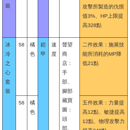
裝
攻擊所製造的仇恨
值3%、HP上限提
高328點
冰
58
橘
鎧
速
聲望
二件效果：施展技
冷
色
甲
度
商
能所消耗的MP降
之
店：
低21點
心
手
套
部、
裝
腳部
藏寶
58
橘
五件效果：力量提
圖：
色
高12點、敏捷提高
頭
12點、物理攻擊力
部、