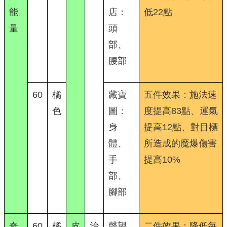
能
店：
低22點
量
頭
部、
腰部
60
橘
藏寶
五件效果：施法速
色
圖：
度提高83點、運氣
身
提高12點、對目標
體、
所造成的魔爆傷害
手
提高10%
部、
腳部
奇
60
橘
皮
治
聲望
二件效果：降低每