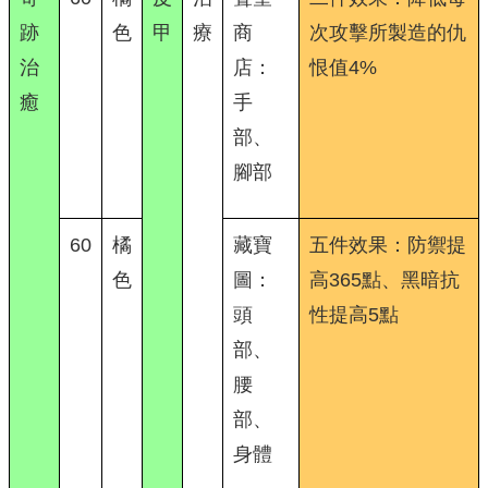
跡
色
甲
療
商
次攻擊所製造的仇
治
店：
恨值4%
癒
手
部、
腳部
60
橘
藏寶
五件效果：防禦提
色
圖：
高365點、黑暗抗
頭
性提高5點
部、
腰
部、
身體