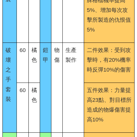
牌格檔機率提高
5%、增加每次攻
擊所製造的仇恨值
5%
破
60
橘
鎧
物
生產
二件效果：受到攻
壞
色
甲
傷
製作
擊時，有20%機率
之
時反彈10%的傷害
手
套
60
橘
五件效果：力量提
裝
色
高23點、對目標所
造成的物爆傷害提
高10%