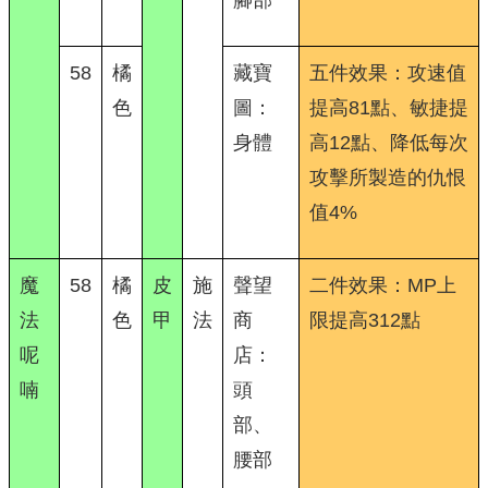
腳部
58
橘
藏寶
五件效果：攻速值
色
圖：
提高81點、敏捷提
身體
高12點、降低每次
攻擊所製造的仇恨
值4%
魔
58
橘
皮
施
聲望
二件效果：MP上
法
色
甲
法
商
限提高312點
呢
店：
喃
頭
部、
腰部