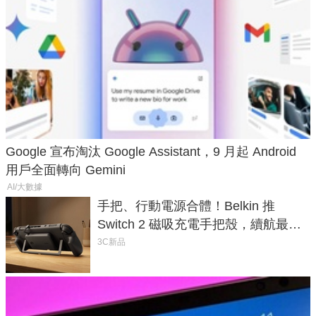
Google 宣布淘汰 Google Assistant，9 月起 Android
用戶全面轉向 Gemini
AI/大數據
手把、行動電源合體！Belkin 推
Switch 2 磁吸充電手把殼，續航最高
延長 1.5 倍
3C新品