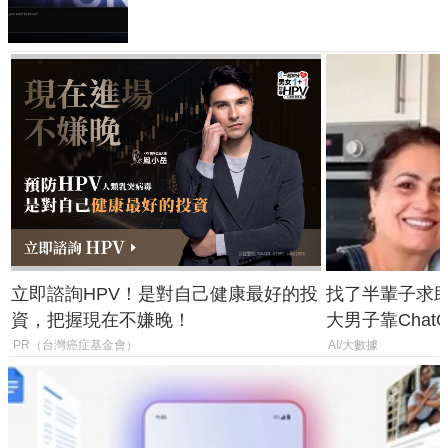
失靈與不配合警方遭起訴
立即諮詢HPV！是對自己健康最好的投
找了半輩子求助
資，把握現在不嫌晚！
大男子靠Chat
年家人
PR（台灣癌症基金會）
AI/大數據