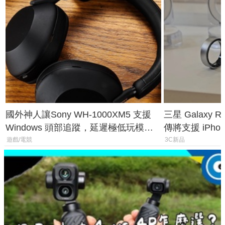
國外神人讓Sony WH-1000XM5 支援
三星 Galaxy 
Windows 頭部追蹤，延遲極低玩模擬
傳將支援 iPho
飛行超有感
慧家電連動功
遊戲/電競
3C新品