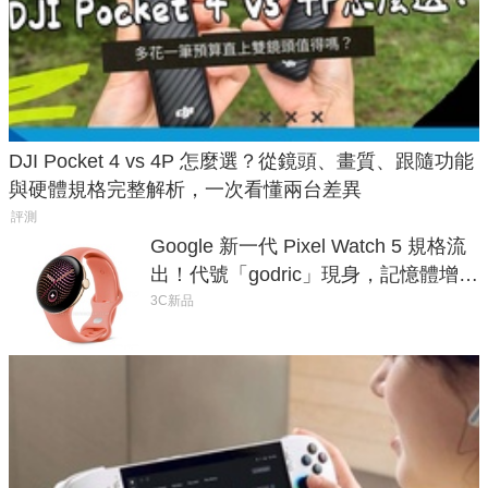
DJI Pocket 4 vs 4P 怎麼選？從鏡頭、畫質、跟隨功能
與硬體規格完整解析，一次看懂兩台差異
評測
Google 新一代 Pixel Watch 5 規格流
出！代號「godric」現身，記憶體增強
鎖定 AI 應用
3C新品