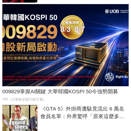
009829掌握AI關鍵 大華韓國KOSPI 50今強勢開募
PR（大華銀全能行銷方案）
《GTA 5》外掛商遭駭竟流出 6 萬名
會員名單：外界驚呼「原來這麼多人
在開掛！」