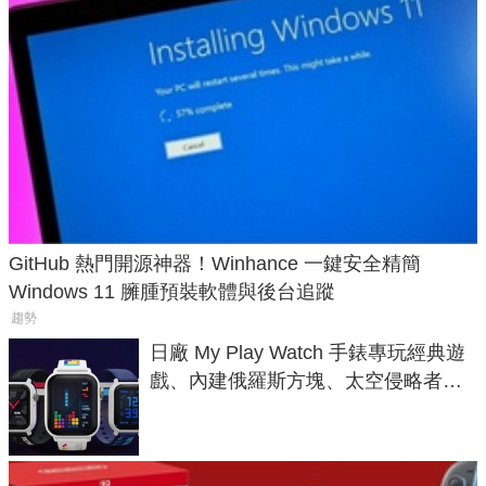
GitHub 熱門開源神器！Winhance 一鍵安全精簡
Windows 11 臃腫預裝軟體與後台追蹤
趨勢
日廠 My Play Watch 手錶專玩經典遊
戲、內建俄羅斯方塊、太空侵略者，
不過竟然不能連手機？