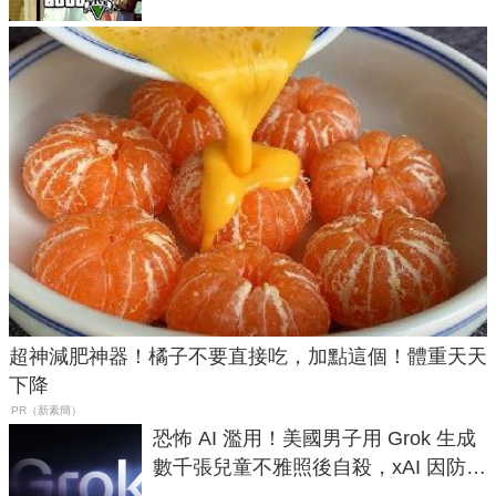
超神減肥神器！橘子不要直接吃，加點這個！體重天天
下降
PR（新素簡）
恐怖 AI 濫用！美國男子用 Grok 生成
數千張兒童不雅照後自殺，xAI 因防護