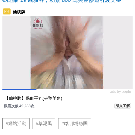
仙桃牌
PR
ads by popIn
【仙桃牌】保血平丸(去羚羊角)
深入了解
觀看次數 49,283次
#網站活動
#草泥馬
#t客邦粉絲團