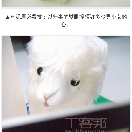
▲草泥馬必殺技：以無辜的雙眼擄獲許多少男少女的
心。