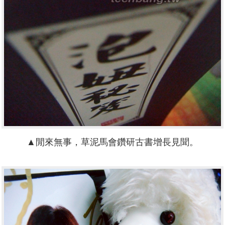
▲閒來無事，草泥馬會鑽研古書增長見聞。