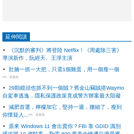
延伸閱讀
《沉默的審判》將登陸 Netflix！《周處除三害》
導演新作，阮經天、王淨主演
肚腩一抓一大把，只需1個雞蛋，用一個瘦一個
PR・新素簡
29顆鏡頭也抓不到一個賊？舊金山竊賊搭Waymo
自駕車逃逸，隱私保護政策竟成警方辦案最大阻礙
減肥首選，檸檬加它，堅持一週，腰細了，瘦到
你懷疑人...
PR・新素簡
原來 Windows 11 會出賣你？FBI 靠 GDID 識別
碼追蹤 19 歲駭客，勒索 800 萬美金慘遭引渡受審