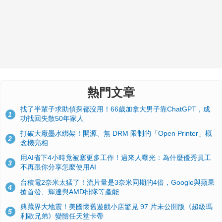
熱門文章
找了半輩子求助偵探都沒用！66歲加拿大男子靠ChatGPT，成
1
功找回失散50年家人
打破大廠墨水綁架！開源、無 DRM 限制的「Open Printer」概
2
念機亮相
用AI省下4小時竟被塞更多工作！過來人曝光：為什麼優秀員工
3
不再跟你分享怎麼使用AI
台積電2奈米太猛了！流片量是3奈米同期的4倍，Google與蘋果
4
搶首發、輝達與AMD排隊等產能
典藏界大地震！美國懷舊遊戲小店驚見 97 片未公開版《超級瑪
5
利歐兄弟》變體任天堂卡帶