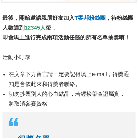
最後，開始邀請親朋好友加入
T客邦粉絲團
，待粉絲團
人數達到
12345人
後，
即會馬上進行完成兩項活動任務的所有名單抽獎唷！
活動小叮嚀：
在文章下方留言請一定要記得填上e-mail，得獎通
知是會依此來和得獎者聯絡。
切勿抄襲別人的心血結晶，若經檢舉查證屬實，
將取消參賽資格。