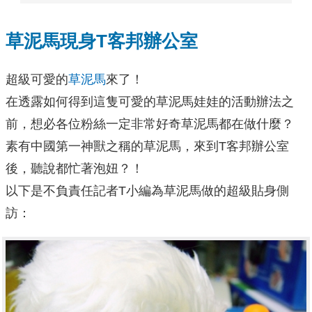
草泥馬現身T客邦辦公室
超級可愛的
草泥馬
來了！
在透露如何得到這隻可愛的草泥馬娃娃的活動辦法之
前，想必各位粉絲一定非常好奇草泥馬都在做什麼？
素有中國第一神獸之稱的草泥馬，來到T客邦辦公室
後，聽說都忙著泡妞？！
以下是不負責任記者T小編為草泥馬做的超級貼身側
訪：