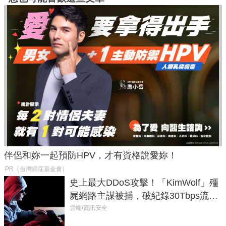
伴侶和妳一起預防HPV，才有資格說愛妳！
PR（台灣癌症基金會）
史上最大DDoS攻擊！「KimWolf」殭
屍網路主謀被捕，破紀錄30Tbps流量
癱瘓全球！
雲端/資訊安全