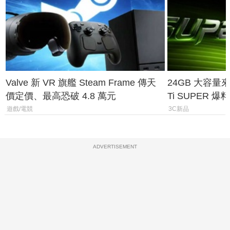
Valve 新 VR 旗艦 Steam Frame 傳天
24GB 大容量來了
價定價、最高恐破 4.8 萬元
Ti SUPER
上市時間
遊戲/電競
3C新品
ADVERTISEMENT