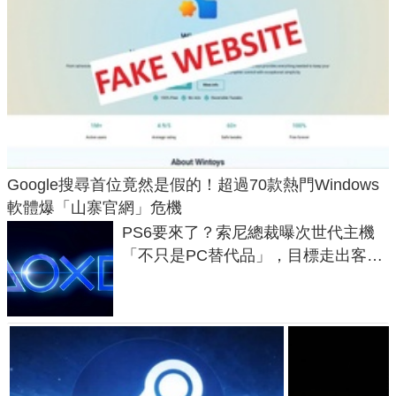
Google搜尋首位竟然是假的！超過70款熱門Windows
軟體爆「山寨官網」危機
PS6要來了？索尼總裁曝次世代主機
「不只是PC替代品」，目標走出客
廳、進軍電競桌面