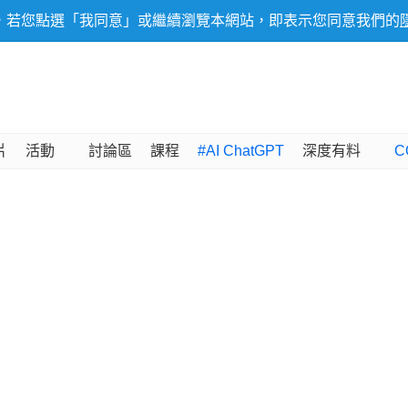
，若您點選「我同意」或繼續瀏覽本網站，即表示您同意我們的
片
活動
討論區
課程
#AI ChatGPT
深度有料
C