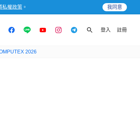
隱私權政策
。
我同意
登入
註冊
OMPUTEX 2026