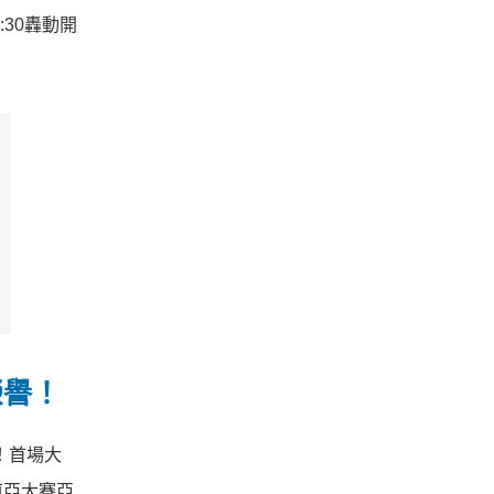
30轟動開
榮譽！
！首場大
O東亞大賽亞