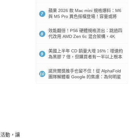
Token 消耗暴降 92%
蘋果 2026 款 Mac mini 規格爆料：M6
7
與 M5 Pro 異色搭檔登場！容量或將
512GB 起跳
效能翻倍！PS6 硬體規格流出：跳過四
8
代改用 AMD Zen 6c 混合架構，4K
120fps 與全光追時代來臨
美國上半年 CD 銷量大增 16%：增速約
9
為黑膠 7 倍，但購買者有一半以上根本
沒有播放器
諾貝爾獎推手也留不住！從 AlphaFold
10
團隊解體看 Google 的焦慮：為何明星
實驗室要為 Gemini 讓路？
」活動，讓