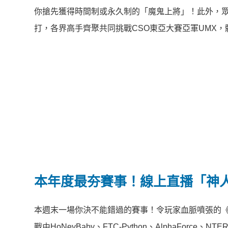
你搶先獲得時間制或永久制的「魔鬼上將」！此外，眾所
打，各界高手齊聚共同挑戰CSO東亞大賽亞軍UMX，體驗
本年度最夯賽事！線上直播「神
本週末一場你決不能錯過的賽事！令玩家血脈噴張的《CS
戰由HoNeyBaby、FTC-Python、AlphaFor