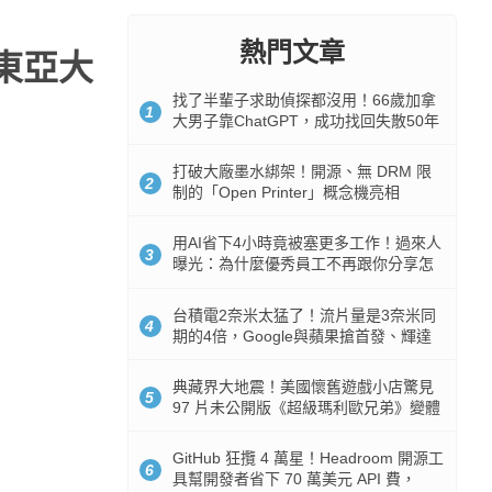
熱門文章
O東亞大
找了半輩子求助偵探都沒用！66歲加拿
1
大男子靠ChatGPT，成功找回失散50年
家人
打破大廠墨水綁架！開源、無 DRM 限
2
制的「Open Printer」概念機亮相
用AI省下4小時竟被塞更多工作！過來人
3
曝光：為什麼優秀員工不再跟你分享怎
麼使用AI
台積電2奈米太猛了！流片量是3奈米同
4
期的4倍，Google與蘋果搶首發、輝達
與AMD排隊等產能
典藏界大地震！美國懷舊遊戲小店驚見
5
97 片未公開版《超級瑪利歐兄弟》變體
任天堂卡帶
GitHub 狂攬 4 萬星！Headroom 開源工
6
具幫開發者省下 70 萬美元 API 費，