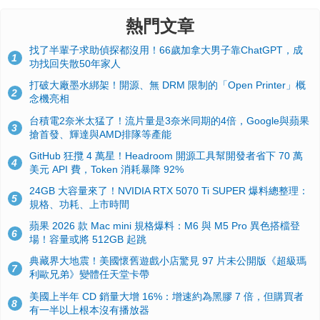
熱門文章
找了半輩子求助偵探都沒用！66歲加拿大男子靠ChatGPT，成
1
功找回失散50年家人
打破大廠墨水綁架！開源、無 DRM 限制的「Open Printer」概
2
念機亮相
台積電2奈米太猛了！流片量是3奈米同期的4倍，Google與蘋果
3
搶首發、輝達與AMD排隊等產能
GitHub 狂攬 4 萬星！Headroom 開源工具幫開發者省下 70 萬
4
美元 API 費，Token 消耗暴降 92%
24GB 大容量來了！NVIDIA RTX 5070 Ti SUPER 爆料總整理：
5
規格、功耗、上市時間
蘋果 2026 款 Mac mini 規格爆料：M6 與 M5 Pro 異色搭檔登
6
場！容量或將 512GB 起跳
典藏界大地震！美國懷舊遊戲小店驚見 97 片未公開版《超級瑪
7
利歐兄弟》變體任天堂卡帶
美國上半年 CD 銷量大增 16%：增速約為黑膠 7 倍，但購買者
8
有一半以上根本沒有播放器