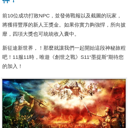
前10位成功打敗NPC，並發佈戰報以及截圖的玩家，
將獲得豐厚的新人王獎金。如果你實力夠強悍，所向披
靡，四項大獎也可統統收入囊中。
新征途新世界，！那麼就讓我們一起開始這段神秘旅程
吧！11服11時，唯遊《創世之戰》S11“墨提斯”期待您
的加入！