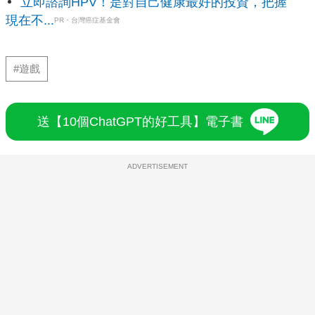
立即諮詢HPV！是對自己健康最好的投資，把握
現在不...
PR・台灣癌症基金會
#遊戲
送【10個ChatGPT的好工具】電子書
ADVERTISEMENT