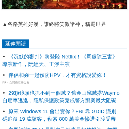
▲各路英雄好漢，誰終將笑傲諸神，稱霸世界
延伸閱讀
《沉默的審判》將登陸 Netflix！《周處除三害》
導演新作，阮經天、王淨主演
伴侶和妳一起預防HPV，才有資格說愛妳！
PR・台灣癌症基金會
29顆鏡頭也抓不到一個賊？舊金山竊賊搭Waymo
自駕車逃逸，隱私保護政策竟成警方辦案最大阻礙
原來 Windows 11 會出賣你？FBI 靠 GDID 識別
碼追蹤 19 歲駭客，勒索 800 萬美金慘遭引渡受審