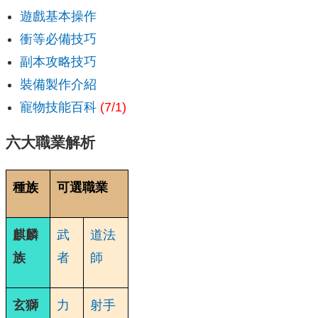
遊戲基本操作
衝等必備技巧
副本攻略技巧
裝備製作介紹
寵物技能百科
(7/1)
六大職業解析
種族
可選職業
麒麟
武
道法
族
者
師
玄獅
力
射手