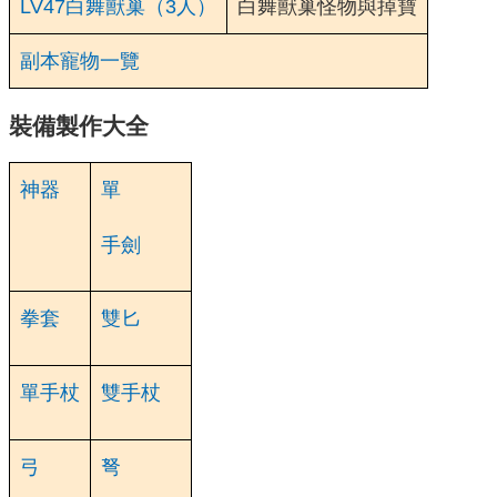
LV47白舞獸巢（3人）
白舞獸巢怪物與掉寶
副本寵物一覽
裝備製作大全
神器
單
手劍
拳套
雙匕
單手杖
雙手杖
弓
弩