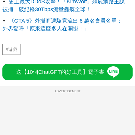
史上最大DDoS攻擊！「KimWolf」殭屍網路主謀
被捕，破紀錄30Tbps流量癱瘓全球！
《GTA 5》外掛商遭駭竟流出 6 萬名會員名單：
外界驚呼「原來這麼多人在開掛！」
#遊戲
送【10個ChatGPT的好工具】電子書
ADVERTISEMENT