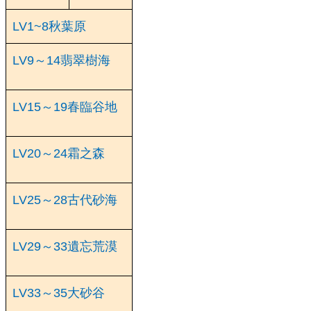
LV1~8秋葉原
LV9～14翡翠樹海
LV15～19春臨谷地
LV20～24霜之森
LV25～28古代砂海
LV29～33遺忘荒漠
LV33～35大砂谷