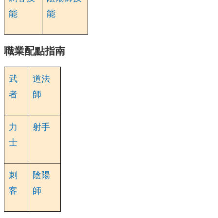
能
能
職業配點指南
武
道法
者
師
力
射手
士
刺
陰陽
客
師