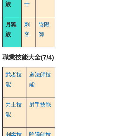
族
士
月狐
刺
陰陽
族
客
師
職業技能大全(7/4)
武者技
道法師技
能
能
力士技
射手技能
能
刺客技
陰陽師技