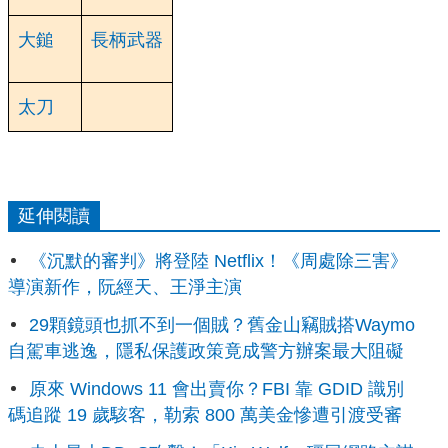
大鎚
長柄武器
太刀
延伸閱讀
《沉默的審判》將登陸 Netflix！《周處除三害》
導演新作，阮經天、王淨主演
29顆鏡頭也抓不到一個賊？舊金山竊賊搭Waymo
自駕車逃逸，隱私保護政策竟成警方辦案最大阻礙
原來 Windows 11 會出賣你？FBI 靠 GDID 識別
碼追蹤 19 歲駭客，勒索 800 萬美金慘遭引渡受審