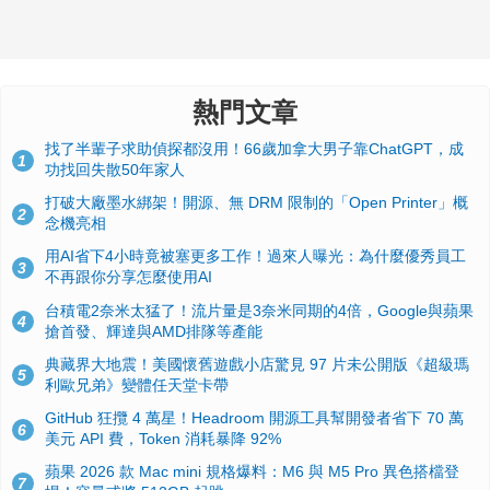
熱門文章
找了半輩子求助偵探都沒用！66歲加拿大男子靠ChatGPT，成
1
功找回失散50年家人
打破大廠墨水綁架！開源、無 DRM 限制的「Open Printer」概
2
念機亮相
用AI省下4小時竟被塞更多工作！過來人曝光：為什麼優秀員工
3
不再跟你分享怎麼使用AI
台積電2奈米太猛了！流片量是3奈米同期的4倍，Google與蘋果
4
搶首發、輝達與AMD排隊等產能
典藏界大地震！美國懷舊遊戲小店驚見 97 片未公開版《超級瑪
5
利歐兄弟》變體任天堂卡帶
GitHub 狂攬 4 萬星！Headroom 開源工具幫開發者省下 70 萬
6
美元 API 費，Token 消耗暴降 92%
蘋果 2026 款 Mac mini 規格爆料：M6 與 M5 Pro 異色搭檔登
7