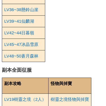
LV36~38懸鈴山崖
LV39~41仙麟湖
LV42~44日暮嶺
LV45~47冰晶雪原
LV48~50蒼月森林
副本全面征服
副本攻略
怪物與掉寶
LV19樹靈之境（2人）
樹靈之境怪物與掉寶