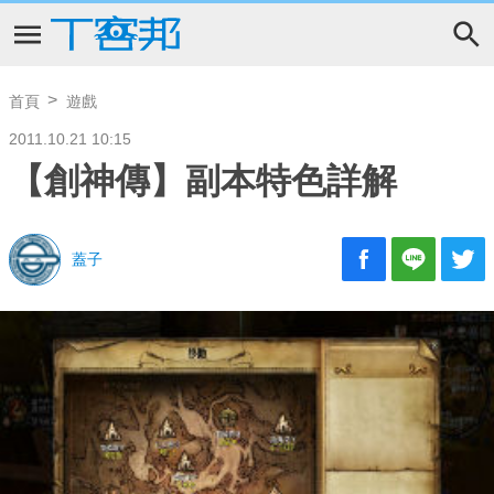
首頁
遊戲
2011.10.21 10:15
【創神傳】副本特色詳解
蓋子