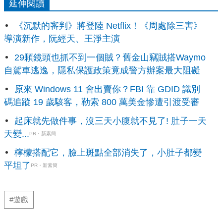
延伸閱讀
《沉默的審判》將登陸 Netflix！《周處除三害》
導演新作，阮經天、王淨主演
29顆鏡頭也抓不到一個賊？舊金山竊賊搭Waymo
自駕車逃逸，隱私保護政策竟成警方辦案最大阻礙
原來 Windows 11 會出賣你？FBI 靠 GDID 識別
碼追蹤 19 歲駭客，勒索 800 萬美金慘遭引渡受審
起床就先做件事，沒三天小腹就不見了! 肚子一天
天變...
PR・新素簡
檸檬搭配它，臉上斑點全部消失了，小肚子都變
平坦了
PR・新素簡
#遊戲