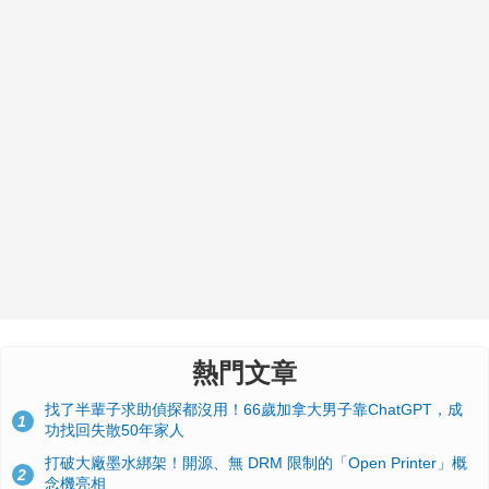
熱門文章
找了半輩子求助偵探都沒用！66歲加拿大男子靠ChatGPT，成
1
功找回失散50年家人
打破大廠墨水綁架！開源、無 DRM 限制的「Open Printer」概
2
念機亮相