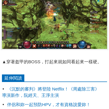
▲穿著盔甲的BOSS，打起來就如同看起來一樣硬。
延伸閱讀
《沉默的審判》將登陸 Netflix！《周處除三害》
導演新作，阮經天、王淨主演
伴侶和妳一起預防HPV，才有資格說愛妳！