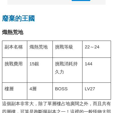
廢棄的王國
熾熱荒地
副本名稱
熾熱荒地
挑戰等級
22～24
挑戰費用
15銀
挑戰消耗持
144
久力
樓層
4層
BOSS
LV27
這個副本非常大，除了單層樓占地廣闊之外，而且共有
四層樓，可算是跑斷腿副本之一！這裡的一般怪物大部