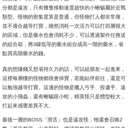
分都是遠攻，只有幾隻移動速度超快的小蜥蜴屬於近戰
類型。怪物的密集度算是普通，但怪物打人都非常痛，
並不適合越等打寶，雖然消耗一次活力可以打四層很大
的區域，但是藥水也會消耗不少，可以透過製作任務送
的組合箱，將3罐低等的藥水組合成高一階的藥水，省
點買高階藥水的錢。
真的想賺錢又想省持久力的話，可以組朋友一起進來，
這裡每層樓的怪物都很會掉寶，若能結伴前往，還是可
以勉強越等打寶。這邊的怪物是獵人弓手、投遞手、遠
攻的小飛蟲，還有蜥蜴跟小蛇，精英怪只是體型較大，
打起來感覺差異不大。
最後一層的BOSS「滑舌」也是遠攻怪，牠還會召喚2