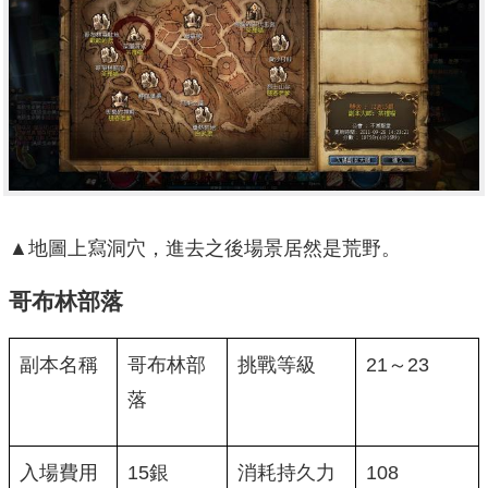
▲地圖上寫洞穴，進去之後場景居然是荒野。
哥布林部落
副本名稱
哥布林部
挑戰等級
21～23
落
入場費用
15銀
消耗持久力
108