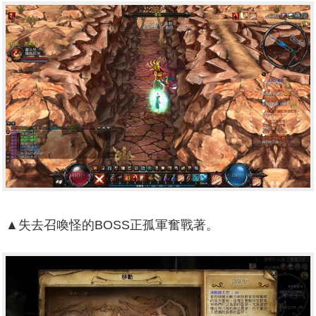
▲失去召喚怪的BOSS正孤軍奮戰著。