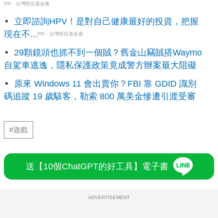
PR・台灣癌症基金會
立即諮詢HPV！是對自己健康最好的投資，把握
現在不...
PR・台灣癌症基金會
29顆鏡頭也抓不到一個賊？舊金山竊賊搭Waymo
自駕車逃逸，隱私保護政策竟成警方辦案最大阻礙
原來 Windows 11 會出賣你？FBI 靠 GDID 識別
碼追蹤 19 歲駭客，勒索 800 萬美金慘遭引渡受審
#遊戲
送【10個ChatGPT的好工具】電子書
ADVERTISEMENT