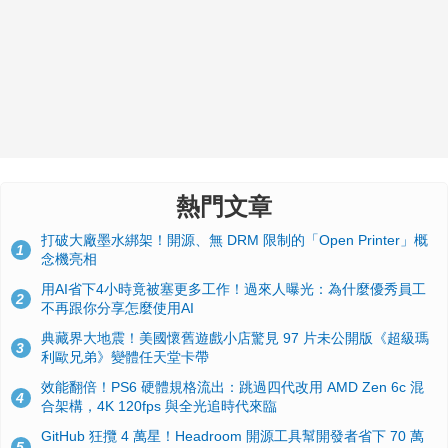
熱門文章
打破大廠墨水綁架！開源、無 DRM 限制的「Open Printer」概
1
念機亮相
用AI省下4小時竟被塞更多工作！過來人曝光：為什麼優秀員工
2
不再跟你分享怎麼使用AI
典藏界大地震！美國懷舊遊戲小店驚見 97 片未公開版《超級瑪
3
利歐兄弟》變體任天堂卡帶
效能翻倍！PS6 硬體規格流出：跳過四代改用 AMD Zen 6c 混
4
合架構，4K 120fps 與全光追時代來臨
GitHub 狂攬 4 萬星！Headroom 開源工具幫開發者省下 70 萬
5