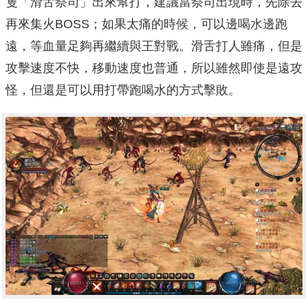
隻「滑舌祭司」出來幫打，建議當祭司出現時，先除去
再來集火BOSS；如果太痛的時候，可以邊喝水邊跑
遠，等血量足夠再繼續與王對戰。滑舌打人雖痛，但是
攻擊速度不快，移動速度也普通，所以雖然即使是遠攻
怪，但還是可以用打帶跑喝水的方式擊敗。