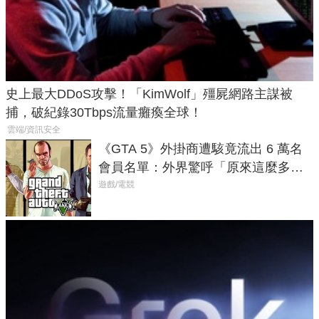
史上最大DDoS攻擊！「KimWolf」殭屍網路主謀被
捕，破紀錄30Tbps流量癱瘓全球！
雲端/資訊安全
《GTA 5》外掛商遭駭竟流出 6 萬名
會員名單：外界驚呼「原來這麼多人
在開掛！」
遊戲/電競