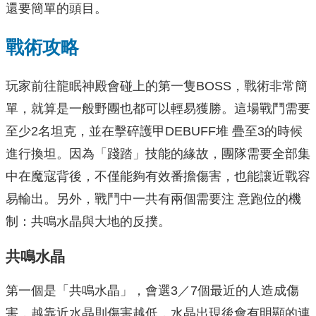
還要簡單的頭目。
戰術攻略
玩家前往龍眠神殿會碰上的第一隻BOSS，戰術非常簡
單，就算是一般野團也都可以輕易獲勝。這場戰鬥需要
至少2名坦克，並在擊碎護甲DEBUFF堆 疊至3的時候
進行換坦。因為「踐踏」技能的緣故，團隊需要全部集
中在魔寇背後，不僅能夠有效番擔傷害，也能讓近戰容
易輸出。另外，戰鬥中一共有兩個需要注 意跑位的機
制：共鳴水晶與大地的反撲。
共鳴水晶
第一個是「共鳴水晶」，會選3／7個最近的人造成傷
害，越靠近水晶則傷害越低，水晶出現後會有明顯的連