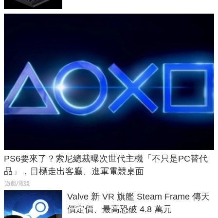
PS6要來了？索尼總裁曝次世代主機「不只是PC替代
品」，目標走出客廳、進軍電競桌面
遊戲/電競
Valve 新 VR 旗艦 Steam Frame 傳天
價定價、最高恐破 4.8 萬元