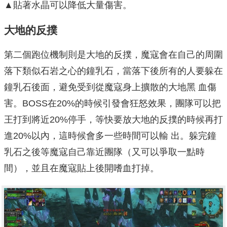
▲貼著水晶可以降低大量傷害。
大地的反撲
第二個跑位機制則是大地的反撲，魔寇會在自己的周圍
落下類似石岩之心的鐘乳石，當落下後所有的人要躲在
鐘乳石後面，避免受到從魔寇身上擴散的大地黑 血傷
害。BOSS在20%的時候引發會狂怒效果，團隊可以把
王打到將近20%停手，等快要放大地的反撲的時候再打
進20%以內，這時候會多一些時間可以輸 出。躲完鐘
乳石之後等魔寇自己靠近團隊（又可以爭取一點時
間），並且在魔寇貼上後開嗜血打掉。