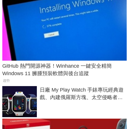
GitHub 熱門開源神器！Winhance 一鍵安全精簡
Windows 11 臃腫預裝軟體與後台追蹤
趨勢
日廠 My Play Watch 手錶專玩經典遊
戲、內建俄羅斯方塊、太空侵略者，
不過竟然不能連手機？