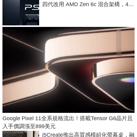
四代改用 AMD Zen 6c 混合架構，4K
120fps 與全光追時代來臨
Google Pixel 11全系規格流出！搭載Tensor G6晶片且
入手價調漲至899美元
j5Create推出高質感模組化螢幕桌，融