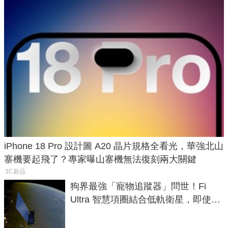
iPhone 18 Pro 設計圖 A20 晶片規格全看光，華強北山
寨機要起飛了？專家曝山寨機無法復刻兩大關鍵
3C新品
狗界最強「寵物追蹤器」問世！Fi
Ultra 智慧項圈結合低軌衛星，即使在
密林山谷也能精準找回愛犬