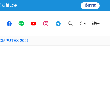
隱私權政策
。
我同意
登入
註冊
OMPUTEX 2026