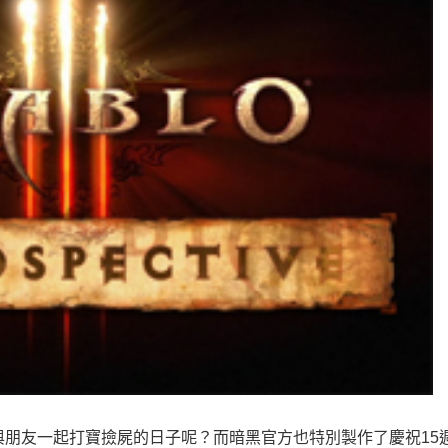
與朋友一起打寶撿屍的日子呢？而暗黑官方也特別製作了慶祝15