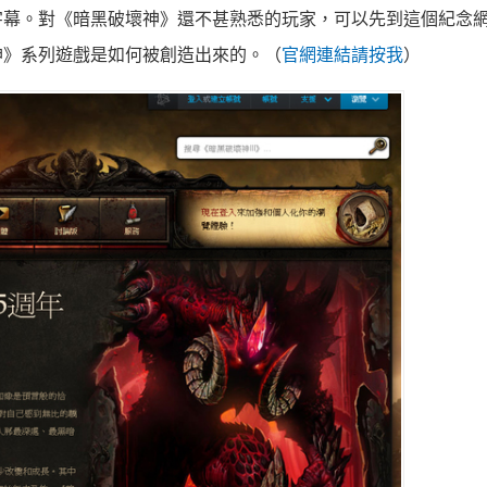
字幕。對《暗黑破壞神》還不甚熟悉的玩家，可以先到這個紀念
神》系列遊戲是如何被創造出來的。（
官網連結請按我
）