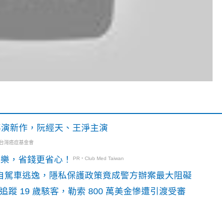
》導演新作，阮經天、王淨主演
・台灣癌症基金會
玩樂，省錢更省心！
PR・Club Med Taiwan
o自駕車逃逸，隱私保護政策竟成警方辦案最大阻礙
識別碼追蹤 19 歲駭客，勒索 800 萬美金慘遭引渡受審