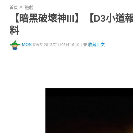
首頁
遊戲
【暗黑破壞神III】【D3小
料
MOS
收藏此文
發表於 2012年1月05日 16:10