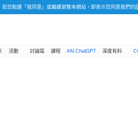
，若您點選「我同意」或繼續瀏覽本網站，即表示您同意我們的
片
活動
討論區
課程
#AI ChatGPT
深度有料
C