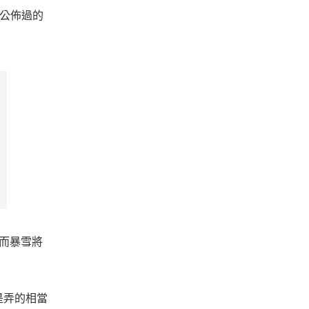
未公佈過的
，而暴雪將
是弄的相當