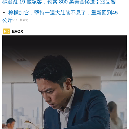
碼追蹤 19 歲駭客，勒索 800 萬美金慘遭引渡受審
檸檬加它，堅持一週大肚腩不見了，重新回到45
公斤
PR・新素簡
EVOX
PR