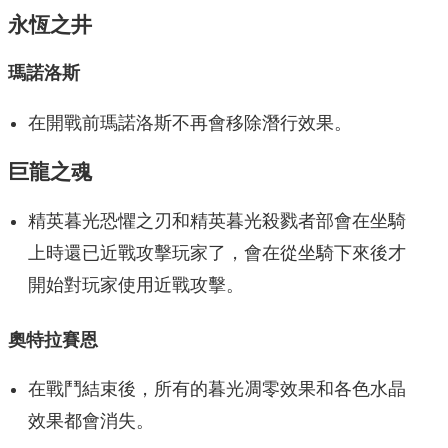
永恆之井
瑪諾洛斯
在開戰前瑪諾洛斯不再會移除潛行效果。
巨龍之魂
精英暮光恐懼之刃和精英暮光殺戮者部會在坐騎
上時還已近戰攻擊玩家了，會在從坐騎下來後才
開始對玩家使用近戰攻擊。
奧特拉賽恩
在戰鬥結束後，所有的暮光凋零效果和各色水晶
效果都會消失。