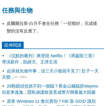
任務與生物
皮爾圖拉斯‧白月不會在任務「一切都好」完成後
變的沒有反應了。
延伸閱讀
《沉默的審判》將登陸 Netflix！《周處除三害》
導演新作，阮經天、王淨主演
起床就先做件事，沒三天小腹就不見了! 肚子一天
天變...
PR・新素簡
29顆鏡頭也抓不到一個賊？舊金山竊賊搭Waymo
自駕車逃逸，隱私保護政策竟成警方辦案最大阻礙
原來 Windows 11 會出賣你？FBI 靠 GDID 識別