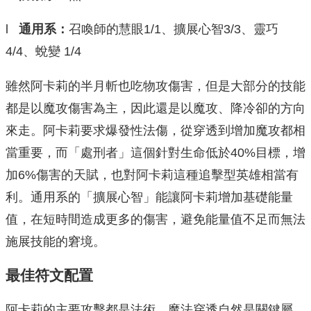
l
通用系：
召喚師的慧眼1/1、擴展心智3/3、靈巧
4/4、蛻變 1/4
雖然阿卡莉的半月斬也吃物攻傷害，但是大部分的技能
都是以魔攻傷害為主，因此還是以魔攻、降冷卻的方向
來走。阿卡莉要求爆發性法傷，從穿透到增加魔攻都相
當重要，而「處刑者」這個針對生命低於40%目標，增
加6%傷害的天賦，也對阿卡莉這種追擊型英雄相當有
利。通用系的「擴展心智」能讓阿卡莉增加基礎能量
值，在短時間造成更多的傷害，避免能量值不足而無法
施展技能的窘境。
最佳符文配置
阿卡莉的主要攻擊都是法術，魔法穿透自然是關鍵屬