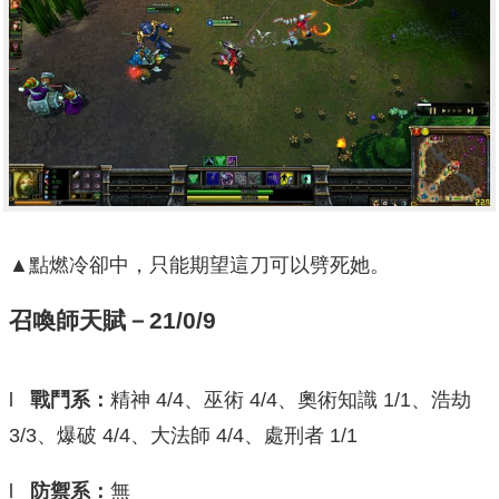
▲點燃冷卻中，只能期望這刀可以劈死她。
召喚師天賦－21/0/9
l
戰鬥系：
精神 4/4、巫術 4/4、奧術知識 1/1、浩劫
3/3、爆破 4/4、大法師 4/4、處刑者 1/1
l
防禦系：
無