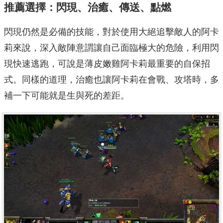
推薦選擇：閃現、治癒、傳送、點燃
閃現仍然是必備的技能，對於使用大絕追擊敵人的阿卡
莉來說，深入敵陣意謂讓自己面臨極大的危險，利用閃
現快速逃跑，可說是薄皮嫩雞阿卡莉最重要的自保招
式。同樣的道理，治癒也讓阿卡莉在會戰、攻塔時，多
補一下可能就是生與死的差距。