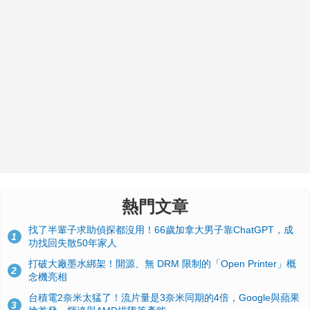
熱門文章
找了半輩子求助偵探都沒用！66歲加拿大男子靠ChatGPT，成
1
功找回失散50年家人
打破大廠墨水綁架！開源、無 DRM 限制的「Open Printer」概
2
念機亮相
台積電2奈米太猛了！流片量是3奈米同期的4倍，Google與蘋果
3