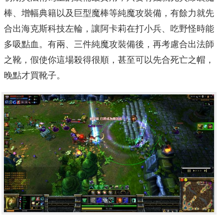
棒、增幅典籍以及巨型魔棒等純魔攻裝備，有餘力就先
合出海克斯科技左輪，讓阿卡莉在打小兵、吃野怪時能
多吸點血。有兩、三件純魔攻裝備後，再考慮合出法師
之靴，假使你這場殺得很順，甚至可以先合死亡之帽，
晚點才買靴子。