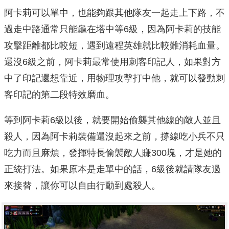
阿卡莉可以單中，也能夠跟其他隊友一起走上下路，不
過走中路通常只能龜在塔中等6級，因為阿卡莉的技能
攻擊距離都比較短，遇到遠程英雄就比較難消耗血量。
還沒6級之前，阿卡莉最常使用刺客印記人，如果對方
中了印記還想靠近，用物理攻擊打中他，就可以發動刺
客印記的第二段特效磨血。
等到阿卡莉6級以後，就要開始偷襲其他線的敵人並且
殺人，因為阿卡莉裝備還沒起來之前，撐線吃小兵不只
吃力而且麻煩，發揮特長偷襲敵人賺300塊，才是她的
正統打法。如果原本是走單中的話，6級後就請隊友過
來接替，讓你可以自由行動到處殺人。