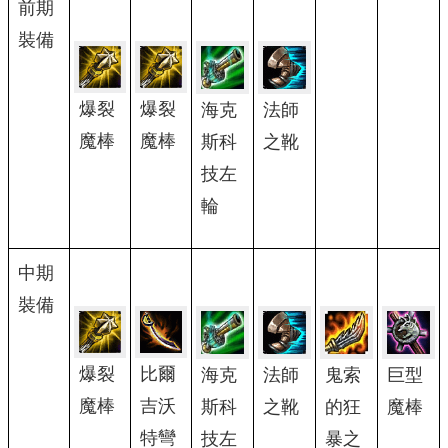
前期
裝備
爆裂
爆裂
海克
法師
魔棒
魔棒
斯科
之靴
技左
輪
中期
裝備
爆裂
比爾
海克
法師
鬼索
巨型
魔棒
吉沃
斯科
之靴
的狂
魔棒
特彎
技左
暴之