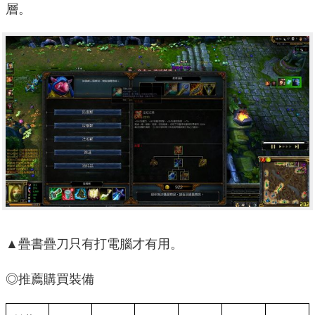
層。
▲疊書疊刀只有打電腦才有用。
◎推薦購買裝備