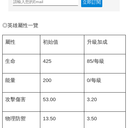
立即訂閱
◎英雄屬性一覽
屬性
初始值
升級加成
生命
425
85/每級
能量
200
0/每級
攻擊傷害
53.00
3.20
物理防禦
13.50
3.50