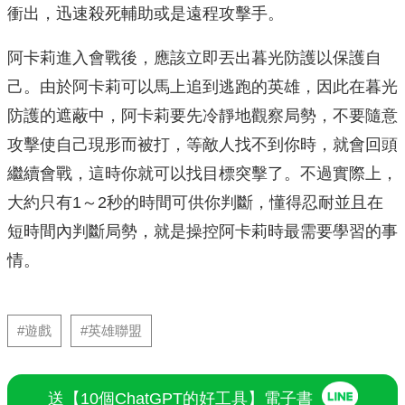
衝出，迅速殺死輔助或是遠程攻擊手。
阿卡莉進入會戰後，應該立即丟出暮光防護以保護自
己。由於阿卡莉可以馬上追到逃跑的英雄，因此在暮光
防護的遮蔽中，阿卡莉要先冷靜地觀察局勢，不要隨意
攻擊使自己現形而被打，等敵人找不到你時，就會回頭
繼續會戰，這時你就可以找目標突擊了。不過實際上，
大約只有1～2秒的時間可供你判斷，懂得忍耐並且在
短時間內判斷局勢，就是操控阿卡莉時最需要學習的事
情。
#遊戲
#英雄聯盟
送【10個ChatGPT的好工具】電子書