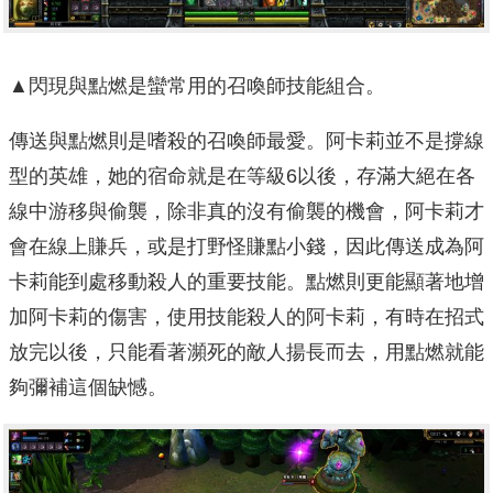
▲閃現與點燃是蠻常用的召喚師技能組合。
傳送與點燃則是嗜殺的召喚師最愛。阿卡莉並不是撐線
型的英雄，她的宿命就是在等級6以後，存滿大絕在各
線中游移與偷襲，除非真的沒有偷襲的機會，阿卡莉才
會在線上賺兵，或是打野怪賺點小錢，因此傳送成為阿
卡莉能到處移動殺人的重要技能。點燃則更能顯著地增
加阿卡莉的傷害，使用技能殺人的阿卡莉，有時在招式
放完以後，只能看著瀕死的敵人揚長而去，用點燃就能
夠彌補這個缺憾。