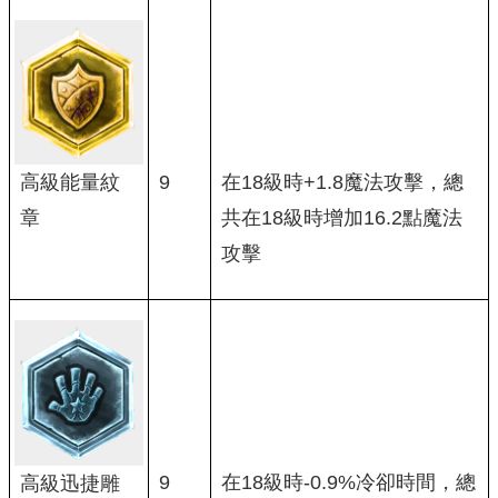
高級能量紋
9
在18級時+1.8魔法攻擊，總
章
共在18級時增加16.2點魔法
攻擊
9
在18級時-0.9%冷卻時間，總
高級迅捷雕