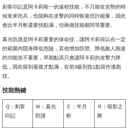
刺客印記是阿卡莉唯一的遠程技能，不只能在劣勢的時
候拿來吃兵，也能夠在攻擊的同時恢復些許能量，因此
會比半月斬還要快點滿，但兩個技能都同等重要。
暮光防護是阿卡莉重要的保命技，讓阿卡莉得以在一定
的範圍內隱身降低危險，其他增加防禦、降低敵人跑速
的功能並不重要，早期點高只會讓阿卡莉的攻擊力降
低，因此留到最後才點滿，在前3級則投1點當作逃跑
技。
技能熱鍵
Ｑ：刺客
Ｗ：暮光
Ｅ：半月
Ｒ：暗影之
印記
防護
斬
舞