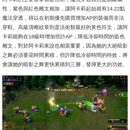
性，紫色與紅色雕文相加，讓阿卡莉起始就有14.22點
魔法穿透，得以在初期優先購買增加AP的裝備而非法
穿鞋。高級清晰紋章則是法術類最好的黃色符文，讓阿
卡莉能夠在18級時增加些許AP；降低冷卻時間的藍色
雕文，對於阿卡莉來說也相當重要，因為她的大絕暗影
之舞必須要花時間累積，些許降低冷卻時間的特效，將
會讓她的暗影之舞更快累積到三層，發揮更大的功效。