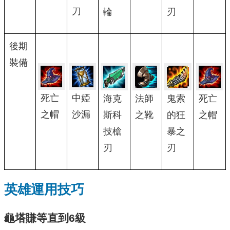
刀
輪
刃
後期
裝備
死亡
中婭
海克
法師
鬼索
死亡
之帽
沙漏
斯科
之靴
的狂
之帽
技槍
暴之
刃
刃
英雄運用技巧
龜塔賺等直到6級