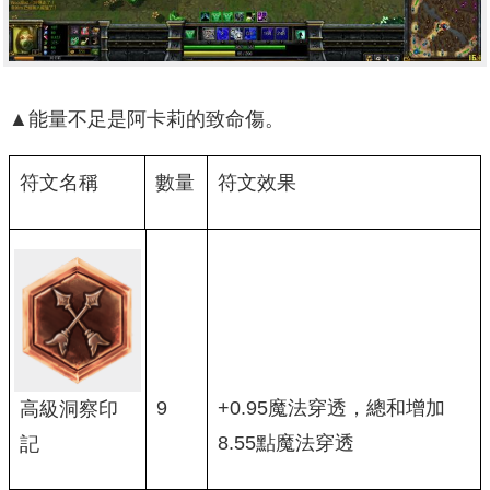
▲能量不足是阿卡莉的致命傷。
符文名稱
數量
符文效果
9
+0.95魔法穿透，總和增加
高級洞察印
8.55點魔法穿透
記