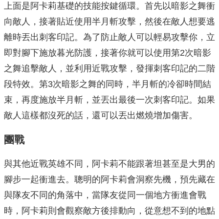
上面是阿卡莉基礎的技能按鍵循環。首先以暗影之舞衝
向敵人，接著貼近使用半月斬攻擊，然後在敵人想要逃
離時丟出刺客印記。為了防止敵人可以輕易攻擊你，立
即對腳下施放暮光防護，接著你就可以使用第2次暗影
之舞追擊敵人，並利用近戰攻擊，發揮刺客印記的二階
段特效。第3次暗影之舞的同時，半月斬的冷卻時間結
束，再度施放半月斬，並丟出最後一次刺客印記。如果
敵人這樣都沒死的話，還可以丟出燃燒增加傷害。
團戰
與其他近戰英雄不同，阿卡莉不能跟著坦甚至是大男的
腳步一起衝進去。聰明的阿卡莉會洞察先機，預先藏在
與隊友不同的角落中，當隊友從同一個地方衝進會戰
時，阿卡莉則會觀察敵方後排動向，從意想不到的地點