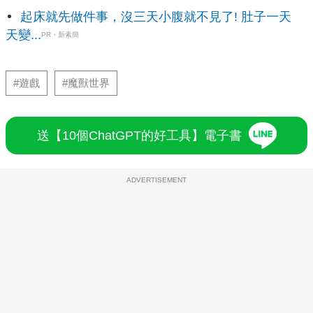
起床就先做件事，沒三天小腹就不見了! 肚子一天
天變...
PR・新素簡
#遊戲
#魔獸世界
送【10個ChatGPT的好工具】電子書
ADVERTISEMENT