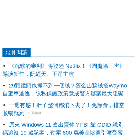
延伸閱讀
《沉默的審判》將登陸 Netflix！《周處除三害》
導演新作，阮經天、王淨主演
29顆鏡頭也抓不到一個賊？舊金山竊賊搭Waymo
自駕車逃逸，隱私保護政策竟成警方辦案最大阻礙
一週有感！肚子整個都消下去了！免節食，排空
順暢就夠
PR・新素簡
原來 Windows 11 會出賣你？FBI 靠 GDID 識別
碼追蹤 19 歲駭客，勒索 800 萬美金慘遭引渡受審