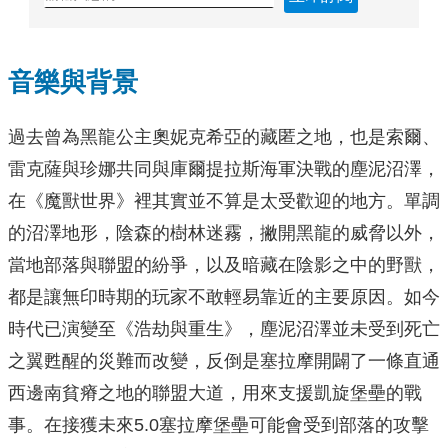
音樂與背景
過去曾為黑龍公主奧妮克希亞的藏匿之地，也是索爾、
雷克薩與珍娜共同與庫爾提拉斯海軍決戰的塵泥沼澤，
在《魔獸世界》裡其實並不算是太受歡迎的地方。單調
的沼澤地形，陰森的樹林迷霧，撇開黑龍的威脅以外，
當地部落與聯盟的紛爭，以及暗藏在陰影之中的野獸，
都是讓無印時期的玩家不敢輕易靠近的主要原因。如今
時代已演變至《浩劫與重生》，塵泥沼澤並未受到死亡
之翼甦醒的災難而改變，反倒是塞拉摩開闢了一條直通
西邊南貧瘠之地的聯盟大道，用來支援凱旋堡壘的戰
事。在接獲未來5.0塞拉摩堡壘可能會受到部落的攻擊