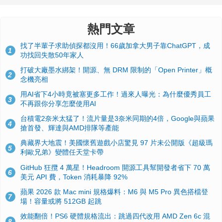
熱門文章
找了半輩子求助偵探都沒用！66歲加拿大男子靠ChatGPT，成
1
功找回失散50年家人
打破大廠墨水綁架！開源、無 DRM 限制的「Open Printer」概
2
念機亮相
用AI省下4小時竟被塞更多工作！過來人曝光：為什麼優秀員工
3
不再跟你分享怎麼使用AI
台積電2奈米太猛了！流片量是3奈米同期的4倍，Google與蘋果
4
搶首發、輝達與AMD排隊等產能
典藏界大地震！美國懷舊遊戲小店驚見 97 片未公開版《超級瑪
5
利歐兄弟》變體任天堂卡帶
GitHub 狂攬 4 萬星！Headroom 開源工具幫開發者省下 70 萬
6
美元 API 費，Token 消耗暴降 92%
蘋果 2026 款 Mac mini 規格爆料：M6 與 M5 Pro 異色搭檔登
7
場！容量或將 512GB 起跳
效能翻倍！PS6 硬體規格流出：跳過四代改用 AMD Zen 6c 混
8