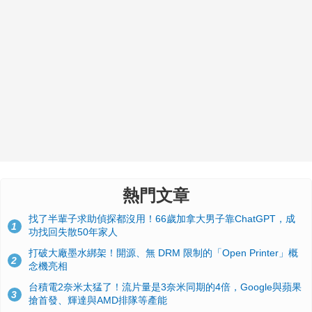
熱門文章
找了半輩子求助偵探都沒用！66歲加拿大男子靠ChatGPT，成
1
功找回失散50年家人
打破大廠墨水綁架！開源、無 DRM 限制的「Open Printer」概
2
念機亮相
台積電2奈米太猛了！流片量是3奈米同期的4倍，Google與蘋果
3
搶首發、輝達與AMD排隊等產能