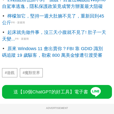
自駕車逃逸，隱私保護政策竟成警方辦案最大阻礙
檸檬加它，堅持一週大肚腩不見了，重新回到45
公斤
PR・新素簡
起床就先做件事，沒三天小腹就不見了! 肚子一天
天變...
PR・新素簡
原來 Windows 11 會出賣你？FBI 靠 GDID 識別
碼追蹤 19 歲駭客，勒索 800 萬美金慘遭引渡受審
#遊戲
#魔獸世界
送【10個ChatGPT的好工具】電子書
ADVERTISEMENT