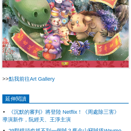
>>
點我前往Art Gallery
延伸閱讀
《沉默的審判》將登陸 Netflix！《周處除三害》
導演新作，阮經天、王淨主演
29顆鏡頭也抓不到一個賊？舊金山竊賊搭Waymo