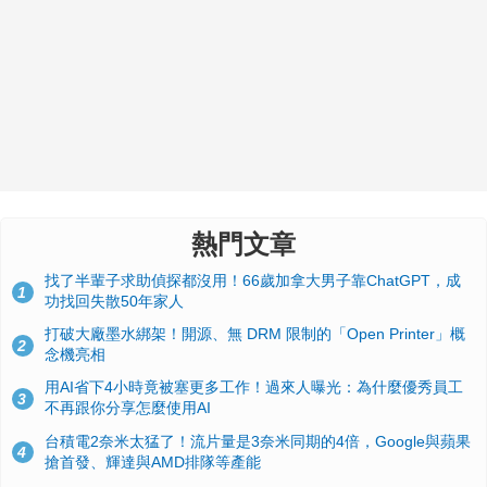
熱門文章
找了半輩子求助偵探都沒用！66歲加拿大男子靠ChatGPT，成
1
功找回失散50年家人
打破大廠墨水綁架！開源、無 DRM 限制的「Open Printer」概
2
念機亮相
用AI省下4小時竟被塞更多工作！過來人曝光：為什麼優秀員工
3
不再跟你分享怎麼使用AI
台積電2奈米太猛了！流片量是3奈米同期的4倍，Google與蘋果
4
搶首發、輝達與AMD排隊等產能