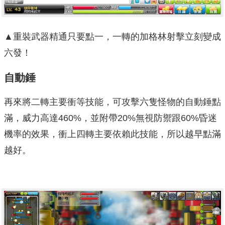
▲重裝武器精通只要點一，一轉的加格林射擊立刻變成
六發！
自動錘
再來將二轉主要衝等技能，可攻擊六隻怪物的自動錘點
滿，威力高達460%，並附帶20%無視防禦跟60%昏迷
機率的效果，衝上四轉主要依賴此技能，所以越早點滿
越好。