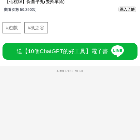
【仙桃牌】保血平丸(去羚羊角)
深入了解
觀看次數 50,390次
#遊戲
#楓之谷
送【10個ChatGPT的好工具】電子書
ADVERTISEMENT