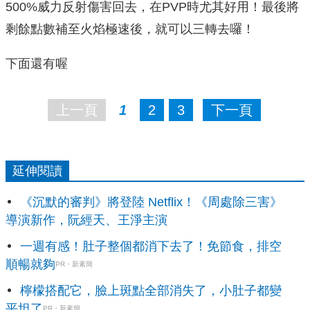
500%威力反射傷害回去，在PVP時尤其好用！最後將
剩餘點數補至火焰極速後，就可以三轉去囉！
下面還有喔
上一頁
1
2
3
下一頁
延伸閱讀
《沉默的審判》將登陸 Netflix！《周處除三害》
導演新作，阮經天、王淨主演
一週有感！肚子整個都消下去了！免節食，排空
順暢就夠
PR・新素簡
檸檬搭配它，臉上斑點全部消失了，小肚子都變
平坦了
PR・新素簡