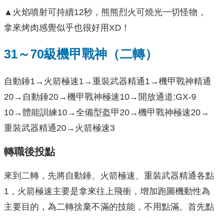
▲火焰噴射可持續12秒，熊熊烈火可燒光一切怪物，
拿來烤肉感覺似乎也很好用XD！
31～70級機甲戰神（二轉）
自動錘1→火箭極速1→重裝武器精通1→機甲戰神精通
20→自動錘20→機甲戰神極速10→開放通道:GX-9
10→體能訓練10→全備型盔甲20→機甲戰神極速20→
重裝武器精通20→火箭極速3
轉職後投點
來到二轉，先將自動錘、火箭極速、重裝武器精通各點
1，火箭極速主要是拿來往上飛衝，增加跑圖機動性為
主要目的，為二轉捨棄不滿的技能，不用點滿。首先點