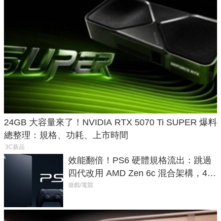
24GB 大容量來了！NVIDIA RTX 5070 Ti SUPER 爆料
總整理：規格、功耗、上市時間
3C新品
效能翻倍！PS6 硬體規格流出：跳過
四代改用 AMD Zen 6c 混合架構，4K
120fps 與全光追時代來臨
遊戲/電競