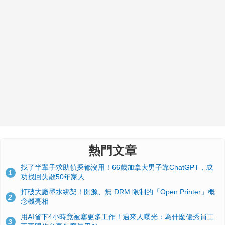
熱門文章
找了半輩子求助偵探都沒用！66歲加拿大男子靠ChatGPT，成
1
功找回失散50年家人
打破大廠墨水綁架！開源、無 DRM 限制的「Open Printer」概
2
念機亮相
用AI省下4小時竟被塞更多工作！過來人曝光：為什麼優秀員工
3