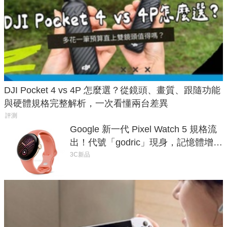
DJI Pocket 4 vs 4P 怎麼選？從鏡頭、畫質、跟隨功能
與硬體規格完整解析，一次看懂兩台差異
評測
Google 新一代 Pixel Watch 5 規格流
出！代號「godric」現身，記憶體增強
鎖定 AI 應用
3C新品