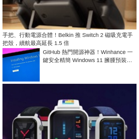
手把、行動電源合體！Belkin 推 Switch 2 磁吸充電手
把殼，續航最高延長 1.5 倍
GitHub 熱門開源神器！Winhance 一
鍵安全精簡 Windows 11 臃腫預裝軟
體與後台追蹤