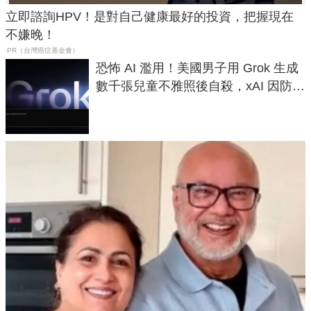
立即諮詢HPV！是對自己健康最好的投資，把握現在
不嫌晚！
PR（台灣癌症基金會）
恐怖 AI 濫用！美國男子用 Grok 生成
數千張兒童不雅照後自殺，xAI 因防護
失靈與不配合警方遭起訴