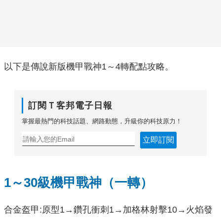
以下是傳說新版機甲戰神1～4轉配點攻略。
訂閱Ｔ客邦電子日報
掌握最熱門的科技話題、網路動態，升級你的科技原力！
立即訂閱
1～30級機甲戰神（一轉）
合金盔甲:原型1→鑽孔衝刺1→加格林射擊10→火焰發