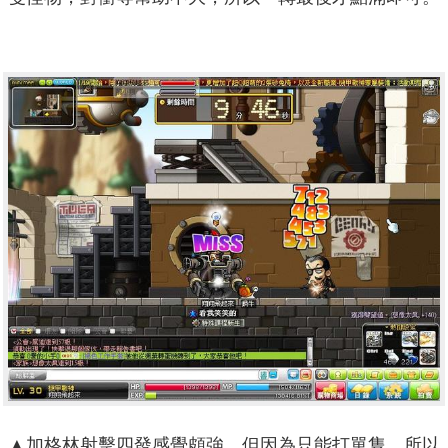
▲加格林射擊四發感覺頗強，但因為只能打單隻，所以