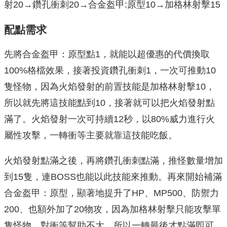
射20→鑽孔衝刺20→合金盔甲:原型10→加格林射擊15
配點需求
先將合金盔甲：原型點1，就能以超優惠的代價換取
100%格檔效果，接著投資鑽孔衝刺1，一次可推動10
隻怪物，因為火焰發射的前置技能是加格林射擊10，
所以就先將這技能點到10，接著就可以把火焰發射點
滿了。火焰發射一次可持續12秒，以80%威力進行火
屬性攻擊，一轉衝等主要就靠這技能吃飯。
火焰發射點滿之後，再將鑽孔衝刺點滿，推怪數量增加
到15隻，連BOSS也能以此技能來推動。再來開始補滿
合金盔甲：原型，顯著地提升了HP、MP500、防禦力
200、也額外加了20物攻，因為加格林射擊只能攻擊單
隻怪物，對衝等幫助不大，所以一轉最後才點滿即可。