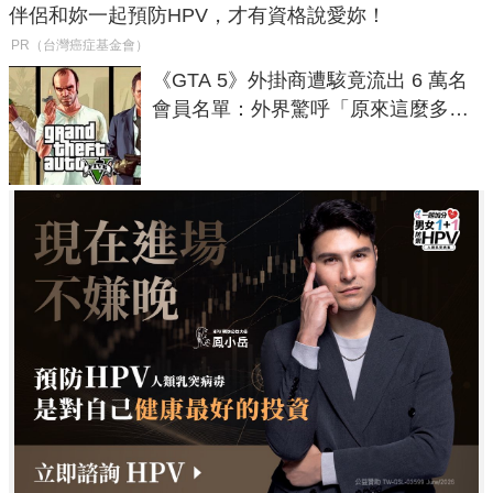
伴侶和妳一起預防HPV，才有資格說愛妳！
PR（台灣癌症基金會）
《GTA 5》外掛商遭駭竟流出 6 萬名
會員名單：外界驚呼「原來這麼多人
在開掛！」