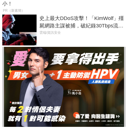
小！
PR（新素簡）
史上最大DDoS攻擊！「KimWolf」殭
屍網路主謀被捕，破紀錄30Tbps流量
癱瘓全球！
雲端/資訊安全