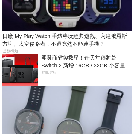
日廠 My Play Watch 手錶專玩經典遊戲、內建俄羅斯
方塊、太空侵略者，不過竟然不能連手機？
遊戲/電競
開發商省錢救星！任天堂傳將為
Switch 2 新增 16GB / 32GB 小容量遊
戲卡的選擇
遊戲/電競