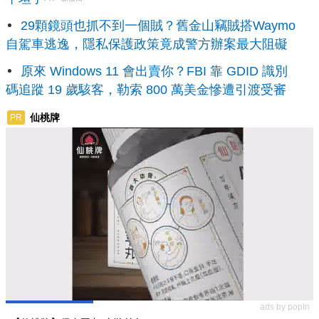
29顆鏡頭也抓不到一個賊？舊金山竊賊搭Waymo
自駕車逃逸，隱私保護政策竟成警方辦案最大阻礙
原來 Windows 11 會出賣你？FBI 靠 GDID 識別
碼追蹤 19 歲駭客，勒索 800 萬美金慘遭引渡受審
仙桃牌
PR
ads by popIn