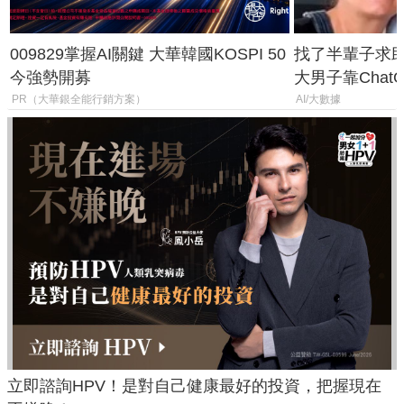
009829掌握AI關鍵 大華韓國KOSPI 50
找了半輩子求助
今強勢開募
大男子靠Chat
年家人
PR（大華銀全能行銷方案）
AI/大數據
立即諮詢HPV！是對自己健康最好的投資，把握現在