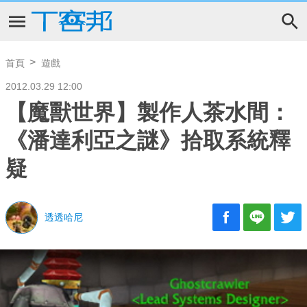
首頁
遊戲
2012.03.29 12:00
【魔獸世界】製作人茶水間：
《潘達利亞之謎》拾取系統釋
疑
透透哈尼