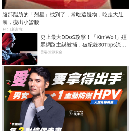
腹部脂肪的「剋星」找到了，常吃這幾物，吃走大肚
囊，瘦出小蠻腰
PR（新素簡）
史上最大DDoS攻擊！「KimWolf」殭
屍網路主謀被捕，破紀錄30Tbps流量
癱瘓全球！
雲端/資訊安全